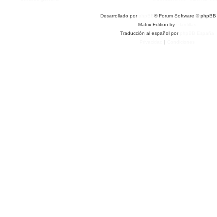
Desarrollado por
phpBB
® Forum Software © phpBB 
Matrix Edition by
Plantillas
Traducción al español por
phpBB España
Privacidad
|
Condiciones