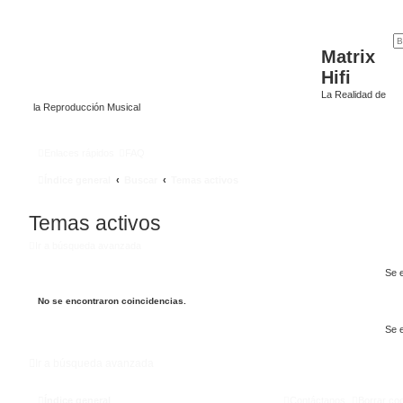
Matrix
Hifi
La Realidad de
la Reproducción Musical
Enlaces rápidos
FAQ
Índice general
Buscar
Temas activos
Temas activos
Ir a búsqueda avanzada
Se 
No se encontraron coincidencias.
Se 
Ir a búsqueda avanzada
Índice general
Contáctanos
Borrar co