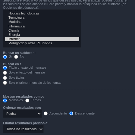
Selecciona el Foro o Foros en los que deseas buscar. Para agilizar puedes buscar en
los subforos seleccionando el Foro padre y habilitar la búsqueda en los subforos (en
Opciones de búsqueda).
Buscar en subforos:
Sí
No
Buscar en :
Título y texto del mensaje
Solo el texto del mensaje
Solo títulos
Solo el primer mensaje de los temas
Mostrar resultados como:
Mensajes
Temas
Ordenar resultados por:
Ascendente
Descendente
Limitar resultados previos a: