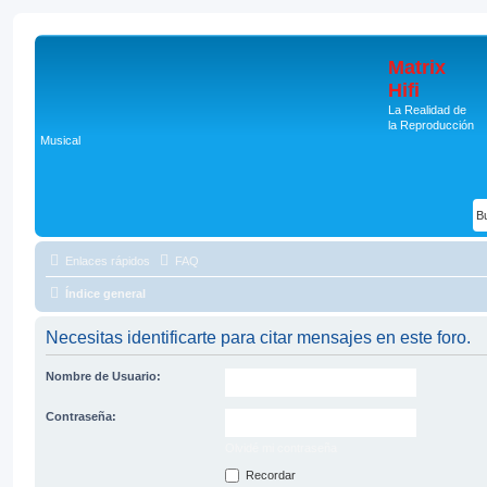
Matrix
Hifi
La Realidad de
la Reproducción
Musical
Enlaces rápidos
FAQ
Índice general
Necesitas identificarte para citar mensajes en este foro.
Nombre de Usuario:
Contraseña:
Olvidé mi contraseña
Recordar