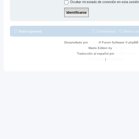
Ocultar mi estado de conexión en esta sesión
Índice general
Contáctanos
Borrar co
Desarrollado por
phpBB
® Forum Software © phpBB 
Matrix Edition by
Plantillas
Traducción al español por
phpBB España
Privacidad
|
Condiciones