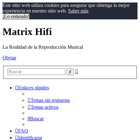
Este sitio web utiliza cookies para asegurar que obtenga la mejor
experiencia en nuestro sitio web.
Saber más
¡Lo entiendo!
Matrix Hifi
La Realidad de la Reproducción Musical
Obviar
Búsqueda
Buscar
avanzada
Enlaces rápidos
Temas sin respuesta
Temas activos
Buscar
FAQ
Identificarse