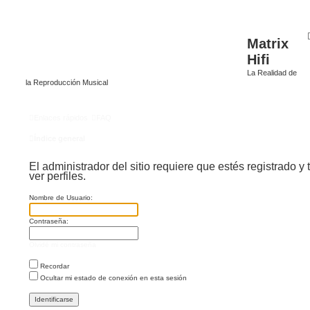
Matrix
Hifi
La Realidad de
la Reproducción Musical
Enlaces rápidos
FAQ
Índice general
El administrador del sitio requiere que estés registrado y 
ver perfiles.
Nombre de Usuario:
Contraseña:
Olvidé mi contraseña
Recordar
Ocultar mi estado de conexión en esta sesión