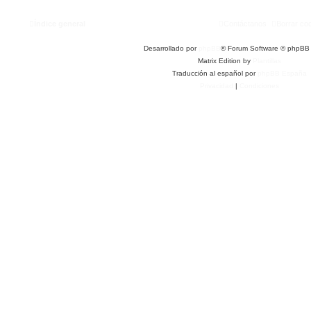
Índice general
Contáctanos
Borrar co
Desarrollado por
phpBB
® Forum Software © phpBB 
Matrix Edition by
Plantillas
Traducción al español por
phpBB España
Privacidad
|
Condiciones