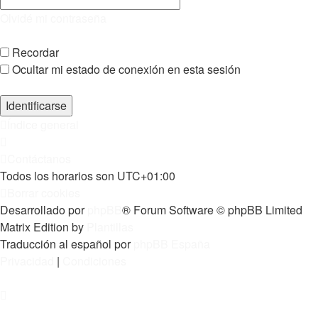
Olvidé mi contraseña
Recordar
Ocultar mi estado de conexión en esta sesión
Índice general
Contáctanos
Todos los horarios son
UTC+01:00
Borrar cookies
Desarrollado por
phpBB
® Forum Software © phpBB Limited
Matrix Edition by
Plantillas
Traducción al español por
phpBB España
Privacidad
|
Condiciones