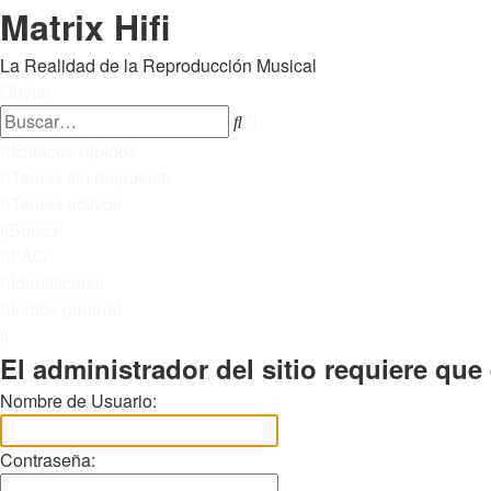
Matrix Hifi
La Realidad de la Reproducción Musical
Obviar
Búsqueda
Buscar
avanzada
Enlaces rápidos
Temas sin respuesta
Temas activos
Buscar
FAQ
Identificarse
Índice general
Buscar
El administrador del sitio requiere que 
Nombre de Usuario:
Contraseña: