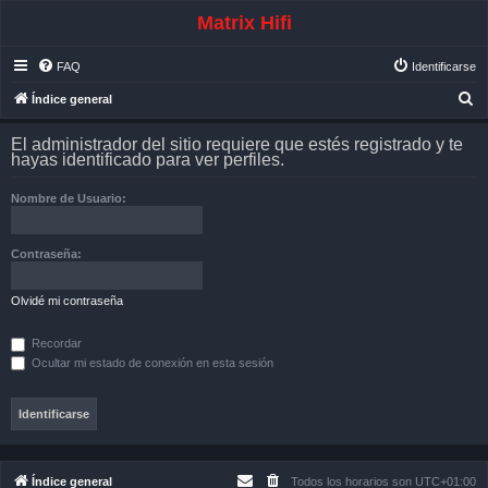
Matrix Hifi
FAQ
Identificarse
B
Índice general
u
El administrador del sitio requiere que estés registrado y te
s
hayas identificado para ver perfiles.
c
Nombre de Usuario:
a
r
Contraseña:
Olvidé mi contraseña
Recordar
Ocultar mi estado de conexión en esta sesión
Índice general
Todos los horarios son
UTC+01:00