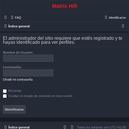
Matrix Hifi
FAQ
Identificarse
B
Índice general
u
El administrador del sitio requiere que estés registrado y te
s
hayas identificado para ver perfiles.
c
Nombre de Usuario:
a
r
Contraseña:
Olvidé mi contraseña
Recordar
Ocultar mi estado de conexión en esta sesión
Índice general
Todos los horarios son
UTC+01:00