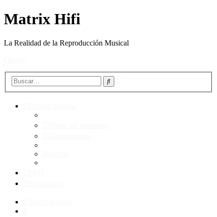
Matrix Hifi
La Realidad de la Reproducción Musical
Obviar
Búsqueda
Buscar
avanzada
Enlaces rápidos
Temas sin respuesta
Temas activos
Buscar
FAQ
Identificarse
Índice general
Buscar