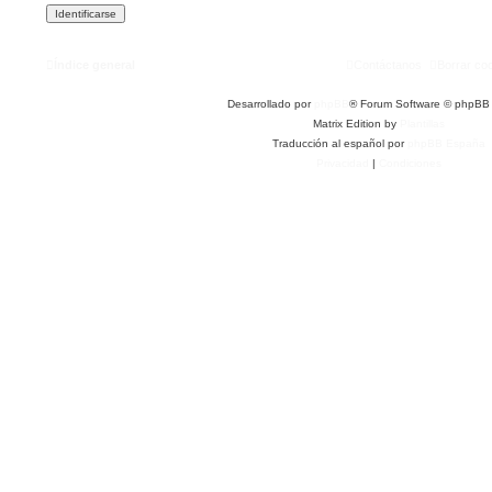
Índice general
Contáctanos
Borrar co
Desarrollado por
phpBB
® Forum Software © phpBB 
Matrix Edition by
Plantillas
Traducción al español por
phpBB España
Privacidad
|
Condiciones