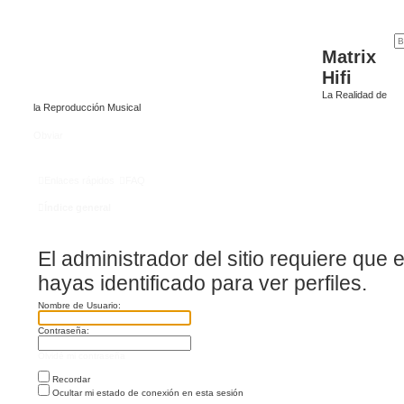
Matrix
Hifi
La Realidad de
la Reproducción Musical
Obviar
Enlaces rápidos
FAQ
Índice general
El administrador del sitio requiere que e
hayas identificado para ver perfiles.
Nombre de Usuario:
Contraseña:
Olvidé mi contraseña
Recordar
Ocultar mi estado de conexión en esta sesión