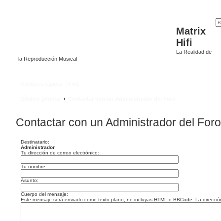
Matrix
Hifi
La Realidad de
la Reproducción Musical
Enlaces rápidos
FAQ
Índice general
Contactar con un Administrador del Foro
Contactar con un Administrador del Foro
Destinatario:
Administrador
Tu dirección de correo electrónico:
Tu nombre:
Asunto:
Cuerpo del mensaje:
Este mensaje será enviado como texto plano, no incluyas HTML o BBCode. La dirección d