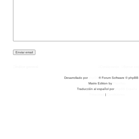
Índice general
Contáctanos
Borrar co
Desarrollado por
phpBB
® Forum Software © phpBB 
Matrix Edition by
Plantillas
Traducción al español por
phpBB España
Privacidad
|
Condiciones