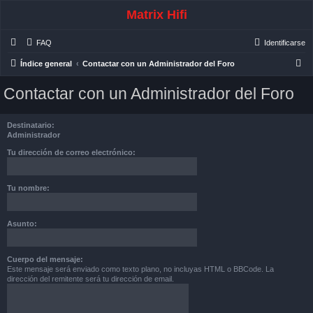
Matrix Hifi
FAQ
Identificarse
B
Índice general
Contactar con un Administrador del Foro
u
Contactar con un Administrador del Foro
s
c
Destinatario:
a
Administrador
r
Tu dirección de correo electrónico:
Tu nombre:
Asunto:
Cuerpo del mensaje:
Este mensaje será enviado como texto plano, no incluyas HTML o BBCode. La
dirección del remitente será tu dirección de email.