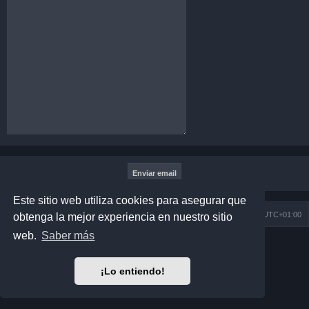
Este sitio web utiliza cookies para asegurar que
Índice general
Todos los horarios son
UTC+01:00
obtenga la mejor experiencia en nuestro sitio
web.
Saber más
Desarrollado por
phpBB
® Forum Software © phpBB Limited
Matrix Edition by
Plantillas
Traducción al español por
phpBB España
¡Lo entiendo!
Privacidad
|
Condiciones