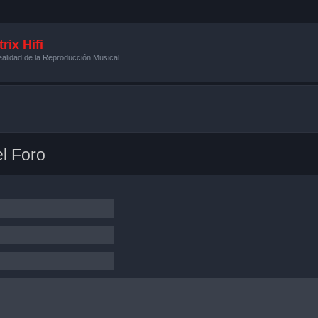
rix Hifi
alidad de la Reproducción Musical
l Foro