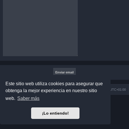
Este sitio web utiliza cookies para asegurar que
Índice general
Todos los horarios son
UTC+01:00
obtenga la mejor experiencia en nuestro sitio
web.
Saber más
Desarrollado por
phpBB
® Forum Software © phpBB Limited
Matrix Edition by
Plantillas
Traducción al español por
phpBB España
¡Lo entiendo!
Privacidad
|
Condiciones