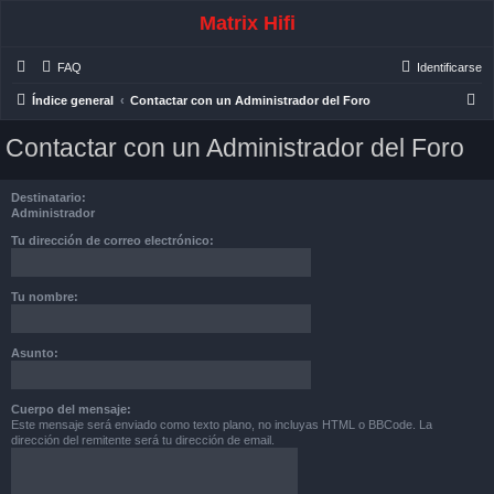
Matrix Hifi
FAQ
Identificarse
B
Índice general
Contactar con un Administrador del Foro
u
Contactar con un Administrador del Foro
s
c
Destinatario:
a
Administrador
r
Tu dirección de correo electrónico:
Tu nombre:
Asunto:
Cuerpo del mensaje:
Este mensaje será enviado como texto plano, no incluyas HTML o BBCode. La
dirección del remitente será tu dirección de email.