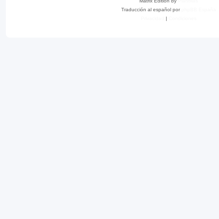
Matrix Edition by
Plantillas
Traducción al español por
phpBB España
Privacidad
|
Condiciones