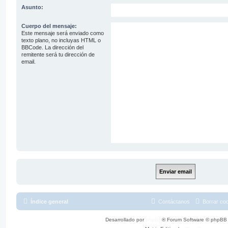
Asunto:
Cuerpo del mensaje:
Este mensaje será enviado como
texto plano, no incluyas HTML o
BBCode. La dirección del
remitente será tu dirección de
email.
Índice general
Contáctanos
Borrar co
Desarrollado por
phpBB
® Forum Software © phpBB 