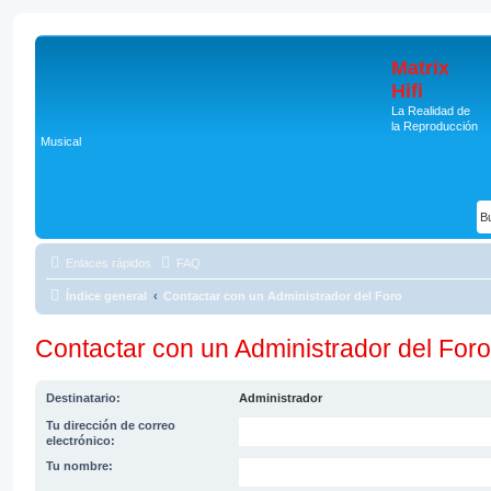
Matrix
Hifi
La Realidad de
la Reproducción
Musical
Enlaces rápidos
FAQ
Índice general
Contactar con un Administrador del Foro
Contactar con un Administrador del Foro
Destinatario:
Administrador
Tu dirección de correo
electrónico:
Tu nombre: