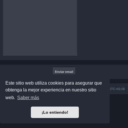
Este sitio web utiliza cookies para asegurar que
Índice general
Todos los horarios son
UTC+01:00
obtenga la mejor experiencia en nuestro sitio
web.
Saber más
Desarrollado por
phpBB
® Forum Software © phpBB Limited
Matrix Edition by
Plantillas
Traducción al español por
phpBB España
¡Lo entiendo!
Privacidad
|
Condiciones