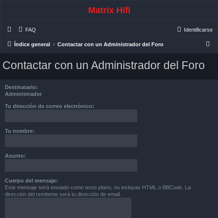
Matrix Hifi
FAQ
Identificarse
B
Índice general
Contactar con un Administrador del Foro
u
Contactar con un Administrador del Foro
s
c
Destinatario:
a
Administrador
r
Tu dirección de correo electrónico:
Tu nombre:
Asunto:
Cuerpo del mensaje:
Este mensaje será enviado como texto plano, no incluyas HTML o BBCode. La
dirección del remitente será tu dirección de email.