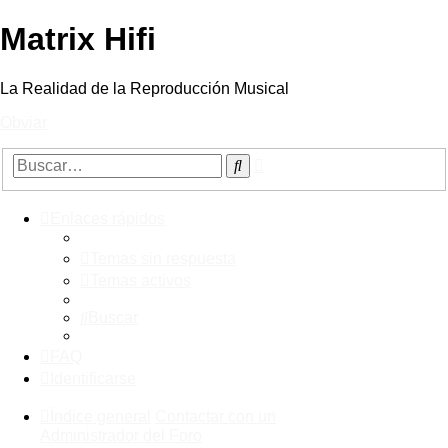
Matrix Hifi
La Realidad de la Reproducción Musical
Obviar
Búsqueda
Buscar
avanzada
Enlaces rápidos
Temas sin respuesta
Temas activos
Buscar
FAQ
Identificarse
Índice general
Contactar con un
Administrador del Foro