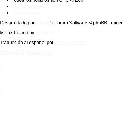
Todos los horarios son
UTC+01:00
Borrar cookies
Contáctanos
Desarrollado por
phpBB
® Forum Software © phpBB Limited
Matrix Edition by
Plantillas
Traducción al español por
phpBB España
Privacidad
|
Condiciones