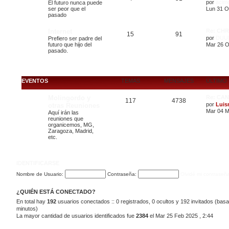
por
acim
El futuro nunca puede
ser peor que el
Lun 31 O
pasado
Internet
Re: CH
15
91
por
DUU
Prefiero ser padre del
futuro que hijo del
Mar 26 O
pasado.
EVENTOS
TEMAS
MENSAJES
ÚLTIMO
Molingordo y
Re: CA
117
4738
por
Luis
otras Reuniones
Mar 04 M
Aquí irán las
reuniones que
organicemos, MG,
Zaragoza, Madrid,
etc.
IDENTIFICARSE
Nombre de Usuario:
Contraseña:
Olvidé mi contraseñ
¿QUIÉN ESTÁ CONECTADO?
En total hay
192
usuarios conectados :: 0 registrados, 0 ocultos y 192 invitados (basa
minutos)
La mayor cantidad de usuarios identificados fue
2384
el Mar 25 Feb 2025 , 2:44