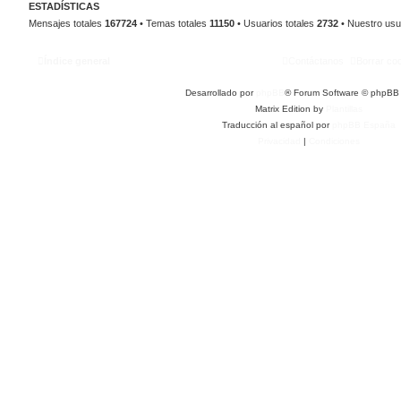
ESTADÍSTICAS
Mensajes totales
167724
• Temas totales
11150
• Usuarios totales
2732
• Nuestro usu
Índice general
Contáctanos
Borrar co
Desarrollado por
phpBB
® Forum Software © phpBB 
Matrix Edition by
Plantillas
Traducción al español por
phpBB España
Privacidad
|
Condiciones