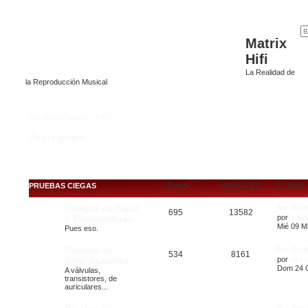
Matrix
Hifi
La Realidad de
la Reproducción Musical
Enlaces rápidos
FAQ
Índice general
PRUEBAS CIEGAS
TEMAS
MENSAJES
ÚLTIMO
Pruebas de Cajas
Re: Ayu
695
13582
por
aubo
y Transductores
Mié 09 M
Pues eso.
Pruebas de
Re: Ruid
534
8161
por
alex
Amplificadores
Dom 24 O
A válvulas,
transistores, de
auriculares...