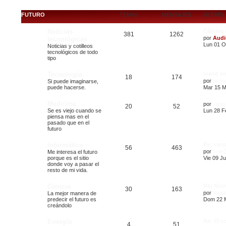
FUTURO
TEMAS
MENSAJES
ÚLTIMO
Noticias
Cámara 
381
1262
por
Audi
tecnológicas
Lun 01 O
Noticias y cotilleos
tecnológicos de todo
tipo
Tecnología
hiend e
18
174
por
atcin
Si puede imaginarse,
puede hacerse.
Mar 15 M
Medicina
por
yang
20
52
Se es viejo cuando se
Lun 28 F
piensa mas en el
pasado que en el
futuro
Informática
Re: vac
56
463
por
man2
Me interesa el futuro
porque es el sitio
Vie 09 Ju
donde voy a pasar el
resto de mi vida.
Ciencia
Re: Nico
30
163
por
tirap
La mejor manera de
predecir el futuro es
Dom 22 M
creándolo
Energía
Re: El c
4
51