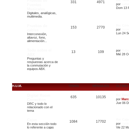
Pruebas de
Re: Tel
331
4971
por
xalbe
Fuentes
Dom 13 F
Musicales
Digitales, analógicas,
multimedia.
Pruebas de
Re: Con
153
2770
por
borj
cables
Lun 24 S
Interconexión,
altavoz, fono,
alimentación...
Todo sobre el
por
Ruby
13
109
ABX
Mié 28 O
Preguntas y
respuestas acerca de
la conmutación y
equipos ABX.
H.U.M.
TEMAS
MENSAJES
ÚLTIMO
Digital Room
Re: Des
635
10135
por
Marc
Correction
Jue 06 Di
DRC y todo lo
relacionado con el
tema
Cajas
Re: Caj
1084
17702
por
casit
En esta sección todo
lo referente a cajas
Vie 22 M