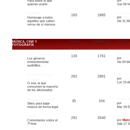
por
acim
Para todos lo que
quieran usarlo.
Jue 09 N
HUMOR
Re: Algu
165
1885
por
Enrik
Homenaje a todos
aquellos que saben
Vie 31 Ma
reírse de sí mismos
MÚSICA, CINE Y
TEMAS
MENSAJES
ÚLTIMO
FOTOGRAFÍA
Jazz, Clásica
Re: Chl
130
1761
por
acim
Los géneros
eminentemente
Vie 09 M
audiófilos.
El resto de la
Re: OST
262
2881
por
atcin
música
Lun 15 Ab
O sea, la que
consumen la mayoría
de los aficionados
Música Gratuita
Niños ve
35
104
por
bubu
Sitios para bajar
música de forma legal
Mar 28 E
Cine
Re: Dun
291
3540
por
Marc
Comentarios sobre el
7ª Arte
Sab 17 S