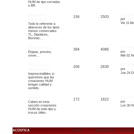
HUM de tipo cerradas
o BR.
Altavoces
Re: And
156
2503
por
rgbit
"distintos"
Vie 11 Ab
Todo lo referente a
altavoces de los tipos
menos comerciales:
TL, Dipolares,
Bocinas...
Electrónicas
Re: Pro
394
4086
por
xalbe
Etapas, previos,
xover...
Mié 02 N
Técnica y
Re: Med
206
2830
por
JoanT
Mediciones
Jue 24 Di
Imprescindibles si
queremos que las
creaciones HUM
tengan calidad y
sentido.
Varios
Re: Auri
172
1822
por
borj
Caben en esta
sección creaciones
Lun 30 N
HUM de todo tipo y
trucos útiles.
ACÚSTICA
TEMAS
MENSAJES
ÚLTIMO