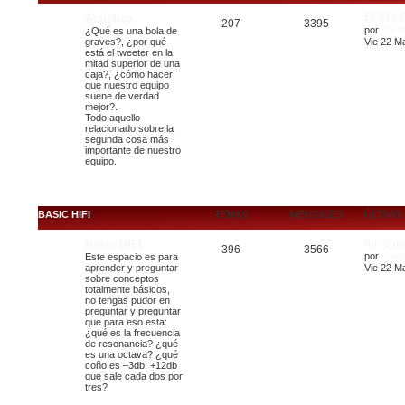
Acústica
EL ZUL
207
3395
por
casit
¿Qué es una bola de
graves?, ¿por qué
Vie 22 M
está el tweeter en la
mitad superior de una
caja?, ¿cómo hacer
que nuestro equipo
suene de verdad
mejor?.
Todo aquello
relacionado sobre la
segunda cosa más
importante de nuestro
equipo.
BASIC HIFI
TEMAS
MENSAJES
ÚLTIMO
Basic HIFI
Re: Sub
396
3566
por
casit
Este espacio es para
aprender y preguntar
Vie 22 M
sobre conceptos
totalmente básicos,
no tengas pudor en
preguntar y preguntar
que para eso esta:
¿qué es la frecuencia
de resonancia? ¿qué
es una octava? ¿qué
coño es –3db, +12db
que sale cada dos por
tres?