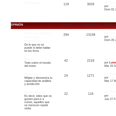
Fotografía
Re: CL
119
3029
por
casit
Dom 02 J
OPINIÓN
TEMAS
MENSAJES
ÚLTIMO
Política, religión,
Re: Y es
294
13158
por
Enrik
sociedad,
Dom 26 J
economía...
De lo que no se
puede ni debe hablar
en los foros
Motor
Re: Re:
42
2218
por
Luis
Todo sobre el mundo
del motor.
Mar 25 S
Apuestas
Re: Barç
24
1271
por
Enrik
Mójate y demuestra tu
capacidad de análisis
Mar 17 M
y predicción
Del Comercio
Re: Rub
22
116
por
rubiu
Es decir, sitios que os
gusten para ir a
Jue 27 F
comer, aquellos que
se merecen repetir
visita.