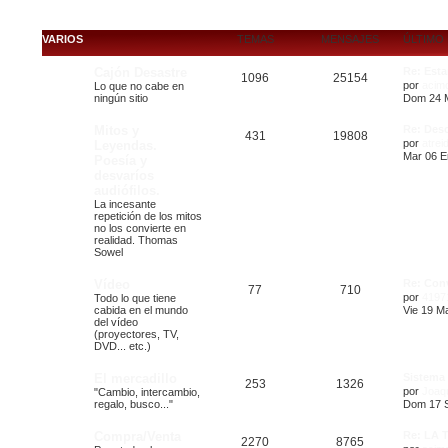
VARIOS
TEMAS
MENSAJES
ÚLTIMO
Cajón Desastre
Re: Est
1096
25154
por
acim
Lo que no cabe en
ningún sitio
Dom 24 M
Mitos y
Re: Desc
431
19808
por
atrei
Leyendas.
Mar 06 E
Poesía y
desvaríos
audiófilos.
La incesante
repetición de los mitos
no los convierte en
realidad. Thomas
Sowel
Vídeo
Re: Con
77
710
por
4197
Todo lo que tiene
cabida en el mundo
Vie 19 Ma
del vídeo
(proyectores, TV,
DVD... etc.)
El mercadillo
Sistema 
253
1326
por
Joaq
"Cambio, intercambio,
regalo, busco..."
Dom 17 S
Compra/Venta
Re: LA 
2270
8765