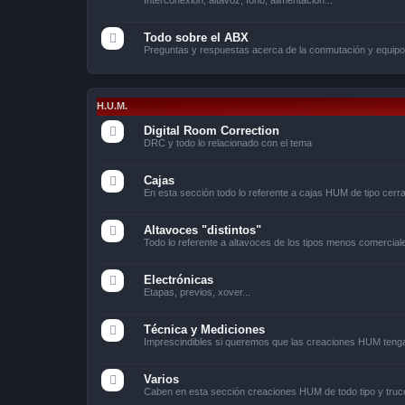
Todo sobre el ABX
Preguntas y respuestas acerca de la conmutación y equip
H.U.M.
Digital Room Correction
DRC y todo lo relacionado con el tema
Cajas
En esta sección todo lo referente a cajas HUM de tipo cerr
Altavoces "distintos"
Todo lo referente a altavoces de los tipos menos comerciale
Electrónicas
Etapas, previos, xover...
Técnica y Mediciones
Imprescindibles si queremos que las creaciones HUM tengan
Varios
Caben en esta sección creaciones HUM de todo tipo y truco