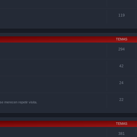
119
TEMAS
294
42
24
22
se merecen repetir visita.
TEMAS
381