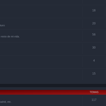
18
20
uturo
56
 resto de mi vida.
30
4
15
TEMAS
117
drid, etc.