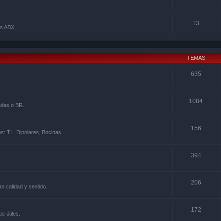
13
os ABX.
TEMAS
635
1084
adas o BR.
156
s: TL, Dipolares, Bocinas...
394
206
 calidad y sentido.
172
s útiles.