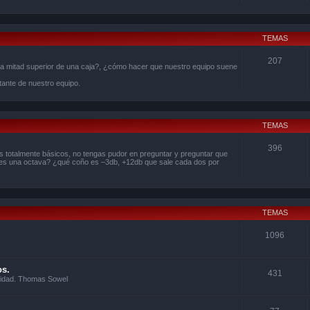
TEMAS
207
la mitad superior de una caja?, ¿cómo hacer que nuestro equipo suene
ante de nuestro equipo.
TEMAS
396
 totalmente básicos, no tengas pudor en preguntar y preguntar que
 es una octava? ¿qué coño es –3db, +12db que sale cada dos por
TEMAS
1096
os.
431
ealidad. Thomas Sowel