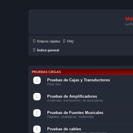
Mat
La Re
Enlaces rápidos
FAQ
Índice general
PRUEBAS CIEGAS
Pruebas de Cajas y Transductores
Pues eso.
Pruebas de Amplificadores
A válvulas, transistores, de auriculares...
Pruebas de Fuentes Musicales
Digitales, analógicas, multimedia.
Pruebas de cables
Interconexión, altavoz, fono, alimentación...