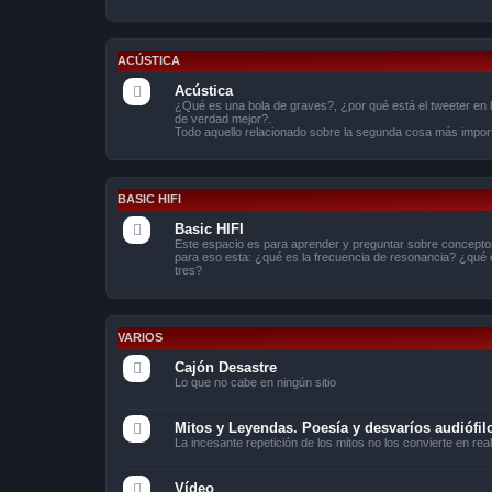
ACÚSTICA
Acústica
¿Qué es una bola de graves?, ¿por qué está el tweeter en 
de verdad mejor?.
Todo aquello relacionado sobre la segunda cosa más import
BASIC HIFI
Basic HIFI
Este espacio es para aprender y preguntar sobre conceptos
para eso esta: ¿qué es la frecuencia de resonancia? ¿qué
tres?
VARIOS
Cajón Desastre
Lo que no cabe en ningún sitio
Mitos y Leyendas. Poesía y desvaríos audiófil
La incesante repetición de los mitos no los convierte en r
Vídeo