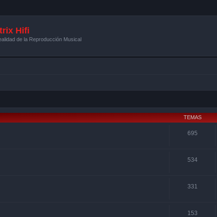
rix Hifi
alidad de la Reproducción Musical
TEMAS
695
534
331
153