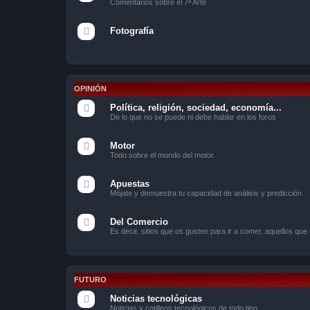
Comentarios sobre el 7ª Arte
Fotografía
OPINIÓN
Política, religión, sociedad, economía...
De lo que no se puede ni debe hablar en los foros
Motor
Todo sobre el mundo del motor.
Apuestas
Mójate y demuestra tu capacidad de análisis y predicción
Del Comercio
Es decir, sitios que os gusten para ir a comer, aquellos que 
FUTURO
Noticias tecnológicas
Noticias y cotilleos tecnológicos de todo tipo