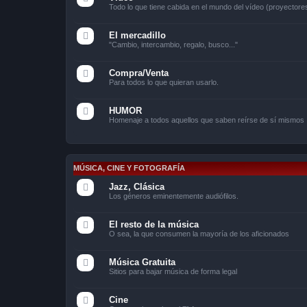
Todo lo que tiene cabida en el mundo del vídeo (proyectores
El mercadillo
"Cambio, intercambio, regalo, busco..."
Compra/Venta
Para todos lo que quieran usarlo.
HUMOR
Homenaje a todos aquellos que saben reírse de sí mismos
MÚSICA, CINE Y FOTOGRAFÍA
Jazz, Clásica
Los géneros eminentemente audiófilos.
El resto de la música
O sea, la que consumen la mayoría de los aficionados
Música Gratuita
Sitios para bajar música de forma legal
Cine