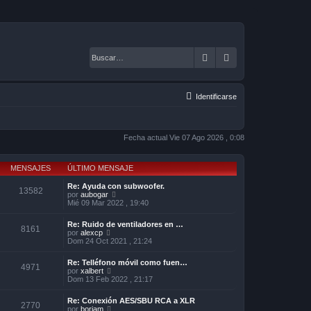
Buscar
Búsqueda avanza
Identificarse
Fecha actual Vie 07 Ago 2026 , 0:08
MENSAJES
ÚLTIMO MENSAJE
Re: Ayuda con subwoofer.
13582
V
por
aubogar
e
Mié 09 Mar 2022 , 19:40
r
ú
Re: Ruido de ventiladores en …
l
8161
V
por
alexcp
t
e
Dom 24 Oct 2021 , 21:24
i
r
m
ú
o
Re: Telléfono móvil como fuen…
l
4971
m
V
por
xalbert
t
e
e
Dom 13 Feb 2022 , 21:17
i
n
r
m
s
ú
o
Re: Conexión AES/SBU RCA a XLR
a
l
2770
m
V
por
borjam
j