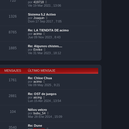
710
m
V
por
419718
t
e
e
Vie 19 Mar 2021 , 13:06
i
n
r
m
s
ú
o
Sistema 5.2 Activo
a
l
1326
m
V
por
Joaquin
j
t
e
e
Dom 17 Sep 2017 , 7:05
e
i
n
r
m
s
ú
o
Re: LA TIENDITA DE acimo
a
l
8765
m
V
por
acimo
j
t
e
e
Jue 09 Nov 2023 , 8:43
e
i
n
r
m
s
ú
o
Re: Algunos chistes....
a
l
1885
m
V
por
Enrike
j
t
e
e
Vie 31 Mar 2023 , 18:12
e
i
n
r
m
s
ú
o
a
l
m
j
t
e
e
i
MENSAJES
ÚLTIMO MENSAJE
n
m
s
o
Re: Chloe Chua
a
1761
m
V
por
acimo
j
e
e
Vie 09 May 2025 , 9:21
e
n
r
s
ú
Re: OST de juegos
a
l
2881
V
por
atcing
j
t
e
Lun 15 Abr 2024 , 13:54
e
i
r
m
ú
o
Niños velcro
l
104
m
V
por
bubu_54
t
e
e
Mar 28 Ene 2014 , 15:09
i
n
r
m
s
ú
o
Re: Dune
a
l
3540
m
V
por
Marcelo