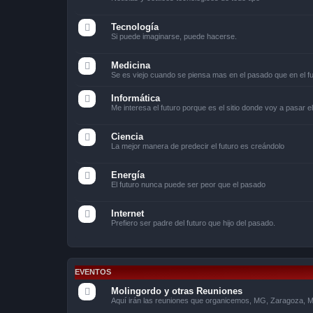
Tecnología
Si puede imaginarse, puede hacerse.
Medicina
Se es viejo cuando se piensa mas en el pasado que en el f
Informática
Me interesa el futuro porque es el sitio donde voy a pasar el
Ciencia
La mejor manera de predecir el futuro es creándolo
Energía
El futuro nunca puede ser peor que el pasado
Internet
Prefiero ser padre del futuro que hijo del pasado.
EVENTOS
Molingordo y otras Reuniones
Aquí irán las reuniones que organicemos, MG, Zaragoza, Ma