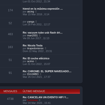
e
e
Lun 01 Oct 2012 , 21:34
e
n
r
s
ú
hiend en la máxima expresión …
a
l
174
V
por
atcing
j
t
e
Mar 15 Mar 2016 , 0:14
e
i
r
m
ú
o
V
por
yanga
l
52
m
e
Lun 28 Feb 2011 , 12:17
t
e
r
i
n
ú
m
s
Re: vacuum tube usb flash dri…
l
o
463
a
V
por
man2001
t
m
j
e
Vie 09 Jun 2017 , 11:13
i
e
e
r
m
n
ú
o
s
Re: Nicola Tesla
l
m
163
a
V
por
tirapedonterex
t
e
j
e
Dom 22 May 2022 , 23:31
i
n
e
r
m
s
ú
o
a
Re: El coche eléctrico
l
51
m
j
V
por
acimo
t
e
e
e
Lun 31 Oct 2022 , 15:07
i
n
r
m
s
ú
o
Re: CHROME: EL SUPER NAVEGADO…
a
l
91
m
V
por
DUUMBO
j
t
e
e
Mar 26 Oct 2021 , 17:37
e
i
n
r
m
s
ú
o
a
l
m
j
t
e
e
i
MENSAJES
ÚLTIMO MENSAJE
n
m
s
o
Re: CANCELAN UN EVENTO HIFI Y…
a
4738
m
V
por
Luismax
j
e
e
Mar 04 Mar 2025 , 15:41
e
n