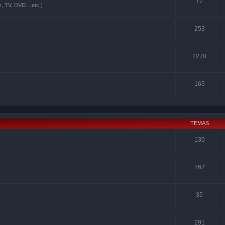
77
, TV, DVD... etc.)
253
2270
165
TEMAS
130
262
35
291