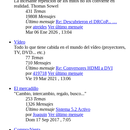
La incesante repetición de los mitos no los convierte en
realidad. Thomas Sowel
431
Temas
19808
Mensajes
Último mensaje
Re: Descubrieron el DRCoP... …
por
atreides
Ver último mensaje
Mar 06 Ene 2026 , 13:04
Vídeo
Todo lo que tiene cabida en el mundo del vídeo (proyectores,
TV, DVD... etc.)
77
Temas
710
Mensajes
Último mensaje
Re: Conversores HDMI a DVI
por
419718
Ver último mensaje
Vie 19 Mar 2021 , 13:06
El mercadillo
"Cambio, intercambio, regalo, busco..."
253
Temas
1326
Mensajes
Último mensaje
Sistema 5.2 Activo
por
Joaquin
Ver último mensaje
Dom 17 Sep 2017 , 7:05
Compra/Venta