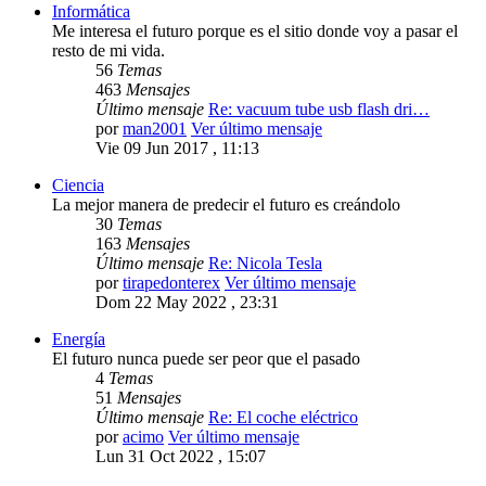
Informática
Me interesa el futuro porque es el sitio donde voy a pasar el
resto de mi vida.
56
Temas
463
Mensajes
Último mensaje
Re: vacuum tube usb flash dri…
por
man2001
Ver último mensaje
Vie 09 Jun 2017 , 11:13
Ciencia
La mejor manera de predecir el futuro es creándolo
30
Temas
163
Mensajes
Último mensaje
Re: Nicola Tesla
por
tirapedonterex
Ver último mensaje
Dom 22 May 2022 , 23:31
Energía
El futuro nunca puede ser peor que el pasado
4
Temas
51
Mensajes
Último mensaje
Re: El coche eléctrico
por
acimo
Ver último mensaje
Lun 31 Oct 2022 , 15:07