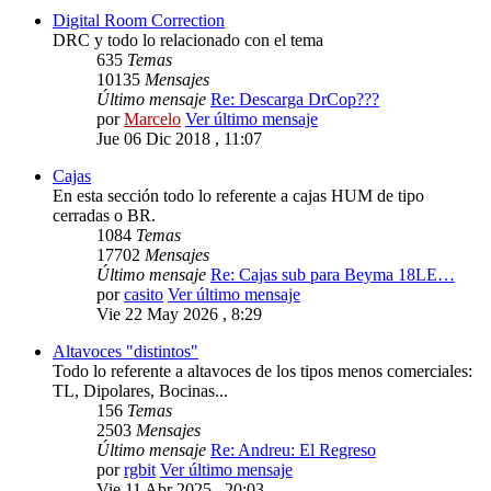
Digital Room Correction
DRC y todo lo relacionado con el tema
635
Temas
10135
Mensajes
Último mensaje
Re: Descarga DrCop???
por
Marcelo
Ver último mensaje
Jue 06 Dic 2018 , 11:07
Cajas
En esta sección todo lo referente a cajas HUM de tipo
cerradas o BR.
1084
Temas
17702
Mensajes
Último mensaje
Re: Cajas sub para Beyma 18LE…
por
casito
Ver último mensaje
Vie 22 May 2026 , 8:29
Altavoces "distintos"
Todo lo referente a altavoces de los tipos menos comerciales:
TL, Dipolares, Bocinas...
156
Temas
2503
Mensajes
Último mensaje
Re: Andreu: El Regreso
por
rgbit
Ver último mensaje
Vie 11 Abr 2025 , 20:03