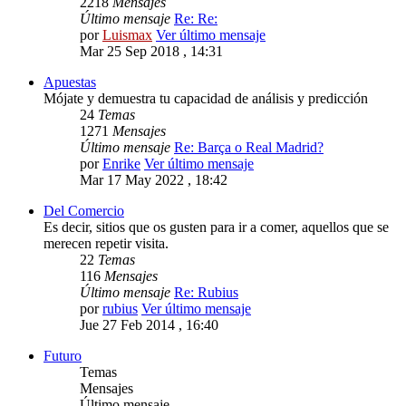
2218
Mensajes
Último mensaje
Re: Re:
por
Luismax
Ver último mensaje
Mar 25 Sep 2018 , 14:31
Apuestas
Mójate y demuestra tu capacidad de análisis y predicción
24
Temas
1271
Mensajes
Último mensaje
Re: Barça o Real Madrid?
por
Enrike
Ver último mensaje
Mar 17 May 2022 , 18:42
Del Comercio
Es decir, sitios que os gusten para ir a comer, aquellos que se
merecen repetir visita.
22
Temas
116
Mensajes
Último mensaje
Re: Rubius
por
rubius
Ver último mensaje
Jue 27 Feb 2014 , 16:40
Futuro
Temas
Mensajes
Último mensaje