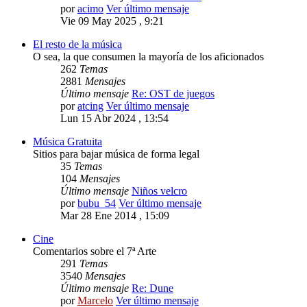
por
acimo
Ver último mensaje
Vie 09 May 2025 , 9:21
El resto de la música
O sea, la que consumen la mayoría de los aficionados
262
Temas
2881
Mensajes
Último mensaje
Re: OST de juegos
por
atcing
Ver último mensaje
Lun 15 Abr 2024 , 13:54
Música Gratuita
Sitios para bajar música de forma legal
35
Temas
104
Mensajes
Último mensaje
Niños velcro
por
bubu_54
Ver último mensaje
Mar 28 Ene 2014 , 15:09
Cine
Comentarios sobre el 7ª Arte
291
Temas
3540
Mensajes
Último mensaje
Re: Dune
por
Marcelo
Ver último mensaje