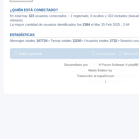
¿QUIÉN ESTÁ CONECTADO?
En total hay
323
usuarios conectados :: 1 registrado, 0 ocultos y 322 invitados (basad
minutos)
La mayor cantidad de usuarios identificados fue
2384
el Mar 25 Feb 2025 , 2:44
ESTADÍSTICAS
Mensajes totales
167724
• Temas totales
11150
• Usuarios totales
2732
• Nuestro usu
Índice general
Contáctanos
Borrar co
Desarrollado por
phpBB
® Forum Software © phpBB 
Matrix Edition by
Plantillas
Traducción al español por
phpBB España
Privacidad
|
Condiciones