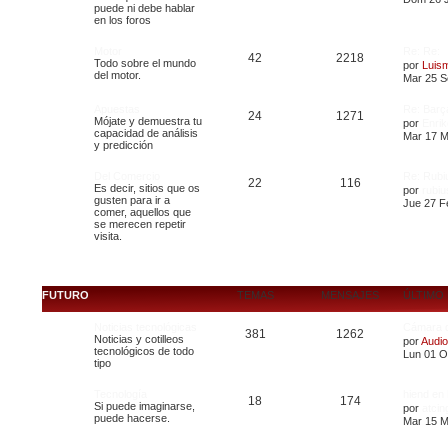
puede ni debe hablar
en los foros
Motor
Re: Re:
42
2218
Todo sobre el mundo
por
Luis
del motor.
Mar 25 S
Apuestas
Re: Barç
24
1271
Mójate y demuestra tu
por
Enrik
capacidad de análisis
Mar 17 M
y predicción
Del Comercio
Re: Rubi
22
116
Es decir, sitios que os
por
rubiu
gusten para ir a
Jue 27 F
comer, aquellos que
se merecen repetir
visita.
FUTURO
TEMAS
MENSAJES
ÚLTIMO
Noticias tecnológicas
Cámara 
381
1262
Noticias y cotilleos
por
Audio
tecnológicos de todo
Lun 01 O
tipo
Tecnología
hiend en
18
174
Si puede imaginarse,
por
atcin
puede hacerse.
Mar 15 M