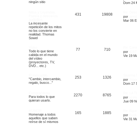
ningún sitio
Dom 24 M
Mitos y Leyendas.
Re: Desc
431
19808
Poesía y desvaríos
por
atrei
audiófilos.
Mar 06 E
La incesante
repetición de los mitos
no los convierte en
realidad. Thomas
Sowel
Vídeo
Re: Conv
77
710
Todo lo que tiene
por
4197
cabida en el mundo
Vie 19 Ma
del vídeo
(proyectores, TV,
DVD... etc.)
El mercadillo
Sistema 5
253
1326
"Cambio, intercambio,
por
Joaq
regalo, busco..."
Dom 17 S
Compra/Venta
Re: LA T
2270
8765
Para todos lo que
por
acim
quieran usarlo.
Jue 09 N
HUMOR
Re: Algun
165
1885
Homenaje a todos
por
Enrik
aquellos que saben
Vie 31 Ma
reírse de sí mismos