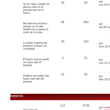
Medicina
por
yang
20
52
Se es viejo cuando se
Lun 28 F
piensa mas en el
pasado que en el
futuro
Informática
Re: vacu
56
463
Me interesa el futuro
por
man2
porque es el sitio
Vie 09 Ju
donde voy a pasar el
resto de mi vida.
Ciencia
Re: Nicol
30
163
La mejor manera de
por
tirap
predecir el futuro es
Dom 22 M
creándolo
Energía
Re: El co
4
51
El futuro nunca puede
por
acim
ser peor que el
Lun 31 O
pasado
Internet
Re: CH
15
91
Prefiero ser padre del
por
DUU
futuro que hijo del
Mar 26 O
pasado.
EVENTOS
TEMAS
MENSAJES
ÚLTIMO
Molingordo y otras
Re: CAN
117
4738
Reuniones
por
Luis
Aquí irán las