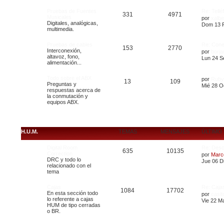
Pruebas de Fuentes
Re: Tell
331
4971
Musicales
por
xalbe
Digitales, analógicas,
Dom 13 F
multimedia.
Pruebas de cables
Re: Con
153
2770
Interconexión,
por
borj
altavoz, fono,
Lun 24 S
alimentación...
Todo sobre el ABX
por
Ruby
13
109
Preguntas y
Mié 28 O
respuestas acerca de
la conmutación y
equipos ABX.
H.U.M.
TEMAS
MENSAJES
ÚLTIMO
Digital Room
Re: Des
635
10135
Correction
por
Marc
DRC y todo lo
Jue 06 Di
relacionado con el
tema
Cajas
Re: Caj
1084
17702
En esta sección todo
por
casit
lo referente a cajas
Vie 22 M
HUM de tipo cerradas
o BR.