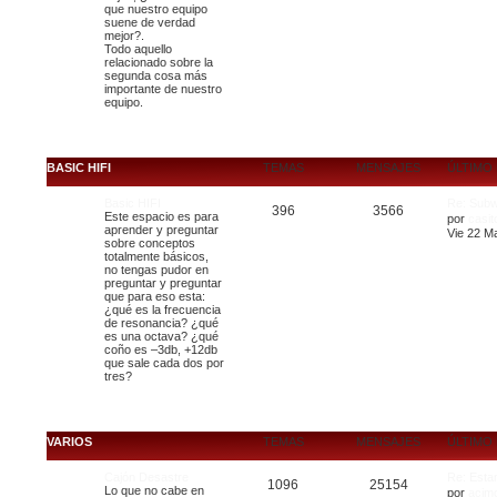
que nuestro equipo
suene de verdad
mejor?.
Todo aquello
relacionado sobre la
segunda cosa más
importante de nuestro
equipo.
BASIC HIFI
TEMAS
MENSAJES
ÚLTIMO
Basic HIFI
Re: Subw
396
3566
Este espacio es para
por
casit
aprender y preguntar
Vie 22 M
sobre conceptos
totalmente básicos,
no tengas pudor en
preguntar y preguntar
que para eso esta:
¿qué es la frecuencia
de resonancia? ¿qué
es una octava? ¿qué
coño es –3db, +12db
que sale cada dos por
tres?
VARIOS
TEMAS
MENSAJES
ÚLTIMO
Cajón Desastre
Re: Esta
1096
25154
Lo que no cabe en
por
acim