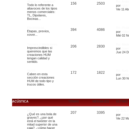
Altavoces "distintos"
Re: Andr
156
2503
Todo lo referente a
por
rgbit
altavoces de los tipos
Vie 11 Ab
menos comerciales:
TL, Dipolares,
Bocinas...
Electrónicas
Re: Prob
394
4086
Etapas, previos,
por
xalbe
xover...
Mié 02 N
Técnica y Mediciones
Re: Medi
206
2830
Imprescindibles si
por
JoanT
queremos que las
Jue 24 Di
creaciones HUM
tengan calidad y
sentido.
Varios
Re: Auric
172
1822
Caben en esta
por
borj
sección creaciones
Lun 30 N
HUM de todo tipo y
trucos útiles.
ACÚSTICA
TEMAS
MENSAJES
ÚLTIMO
Acústica
EL ZULO
207
3395
¿Qué es una bola de
por
casit
graves?, ¿por qué
Vie 22 M
está el tweeter en la
mitad superior de una
caja?, ¿cómo hacer