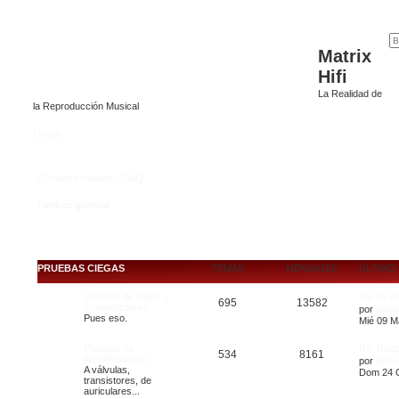
Matrix
Hifi
La Realidad de
la Reproducción Musical
Obviar
Enlaces rápidos
FAQ
Índice general
PRUEBAS CIEGAS
TEMAS
MENSAJES
ÚLTIMO
Pruebas de Cajas y
Re: Ayud
695
13582
Transductores
por
aubo
Pues eso.
Mié 09 M
Pruebas de
Re: Ruid
534
8161
Amplificadores
por
alex
A válvulas,
Dom 24 O
transistores, de
auriculares...