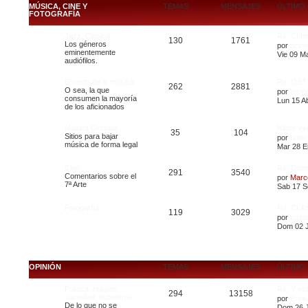
MÚSICA, CINE Y
TEMAS
MENSAJES
ÚLTIMO
FOTOGRAFÍA
Jazz, Clásica
Re: Chlo
130
1761
Los géneros
por
acim
eminentemente
Vie 09 M
audiófilos.
El resto de la música
Re: OST 
262
2881
O sea, la que
por
atcin
consumen la mayoría
Lun 15 Ab
de los aficionados
Música Gratuita
Niños ve
35
104
Sitios para bajar
por
bubu
música de forma legal
Mar 28 E
Cine
Re: Dun
291
3540
Comentarios sobre el
por
Marc
7ª Arte
Sab 17 S
Fotografía
Re: CLA
119
3029
por
casit
Dom 02 J
OPINIÓN
TEMAS
MENSAJES
ÚLTIMO
Política, religión,
Re: Y est
294
13158
sociedad, economía...
por
Enrik
De lo que no se
Dom 26 J