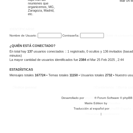
Mar 04 M
reuniones que
organicemos, MG,
Zaragoza, Madrid,
etc.
IDENTIFICARSE
Nombre de Usuario:
Contraseña:
Olvidé mi contraseñ
¿QUIÉN ESTÁ CONECTADO?
En total hay
137
usuarios conectados :: 1 registrado, 0 ocultos y 136 invitados (basad
minutos)
La mayor cantidad de usuarios identificados fue
2384
el Mar 25 Feb 2025 , 2:44
ESTADÍSTICAS
Mensajes totales
167724
• Temas totales
11150
• Usuarios totales
2732
• Nuestro usu
Índice general
Contáctanos
Borrar co
Desarrollado por
phpBB
® Forum Software © phpBB 
Matrix Edition by
Plantillas
Traducción al español por
phpBB España
Privacidad
|
Condiciones