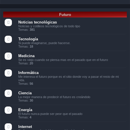
Futuro
Noticias tecnológicas
Noticias y cotilleos tecnológicos de todo tipo
Temas:
381
Tecnología
Si puede imaginarse, puede hacerse.
Temas:
18
Medicina
Se es viejo cuando se piensa mas en el pasado que en el futuro
Temas:
20
Informática
Me interesa el futuro porque es el sitio donde voy a pasar el resto de mi
vida.
Temas:
56
Ciencia
La mejor manera de predecir el futuro es creándolo
Temas:
30
Energía
El futuro nunca puede ser peor que el pasado
Temas:
4
Internet