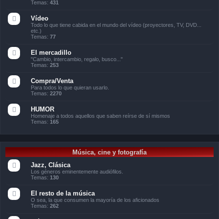
Temas:
431
Vídeo
Todo lo que tiene cabida en el mundo del vídeo (proyectores, TV, DVD...
etc.)
Temas:
77
El mercadillo
"Cambio, intercambio, regalo, busco..."
Temas:
253
Compra/Venta
Para todos lo que quieran usarlo.
Temas:
2270
HUMOR
Homenaje a todos aquellos que saben reírse de sí mismos
Temas:
165
Música, cine y fotografía
Jazz, Clásica
Los géneros eminentemente audiófilos.
Temas:
130
El resto de la música
O sea, la que consumen la mayoría de los aficionados
Temas:
262