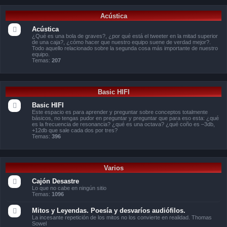
Acústica
Acústica
¿Qué es una bola de graves?, ¿por qué está el tweeter en la mitad superior
de una caja?, ¿cómo hacer que nuestro equipo suene de verdad mejor?.
Todo aquello relacionado sobre la segunda cosa más importante de nuestro
equipo.
Temas:
207
Basic HIFI
Basic HIFI
Este espacio es para aprender y preguntar sobre conceptos totalmente
básicos, no tengas pudor en preguntar y preguntar que para eso esta: ¿qué
es la frecuencia de resonancia? ¿qué es una octava? ¿qué coño es –3db,
+12db que sale cada dos por tres?
Temas:
396
Varios
Cajón Desastre
Lo que no cabe en ningún sitio
Temas:
1096
Mitos y Leyendas. Poesía y desvaríos audiófilos.
La incesante repetición de los mitos no los convierte en realidad. Thomas
Sowel