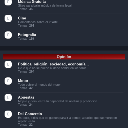
Música Gratuita
Sitios para bajar música de forma legal
Temas:
35
Cine
Comentarios sobre el 7ª Arte
Temas:
291
Fotografía
Temas:
119
Opinión
Política, religión, sociedad, economía...
De lo que no se puede ni debe hablar en los foros
Temas:
294
Motor
Todo sobre el mundo del motor.
Temas:
42
Apuestas
Mójate y demuestra tu capacidad de análisis y predicción
Temas:
24
Del Comercio
Es decir, sitios que os gusten para ir a comer, aquellos que se merecen
repetir visita.
Temas:
22