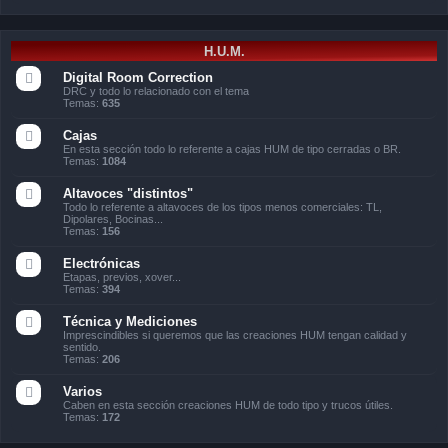
H.U.M.
Digital Room Correction
DRC y todo lo relacionado con el tema
Temas:
635
Cajas
En esta sección todo lo referente a cajas HUM de tipo cerradas o BR.
Temas:
1084
Altavoces "distintos"
Todo lo referente a altavoces de los tipos menos comerciales: TL,
Dipolares, Bocinas...
Temas:
156
Electrónicas
Etapas, previos, xover...
Temas:
394
Técnica y Mediciones
Imprescindibles si queremos que las creaciones HUM tengan calidad y
sentido.
Temas:
206
Varios
Caben en esta sección creaciones HUM de todo tipo y trucos útiles.
Temas:
172