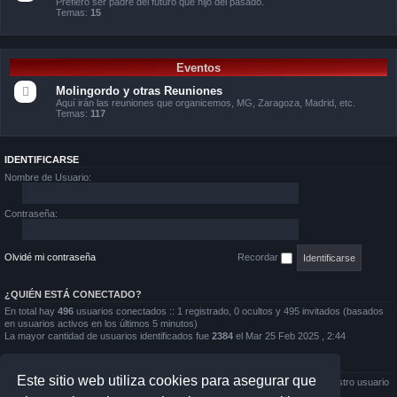
Prefiero ser padre del futuro que hijo del pasado.
Temas:
15
Eventos
Molingordo y otras Reuniones
Aquí irán las reuniones que organicemos, MG, Zaragoza, Madrid, etc.
Temas:
117
IDENTIFICARSE
Nombre de Usuario:
Contraseña:
Olvidé mi contraseña
Recordar
¿QUIÉN ESTÁ CONECTADO?
En total hay
496
usuarios conectados :: 1 registrado, 0 ocultos y 495 invitados (basados
en usuarios activos en los últimos 5 minutos)
La mayor cantidad de usuarios identificados fue
2384
el Mar 25 Feb 2025 , 2:44
ESTADÍSTICAS
Este sitio web utiliza cookies para asegurar que
Mensajes totales
167724
• Temas totales
11150
• Usuarios totales
2732
• Nuestro usuario
más reciente es
Rafa45