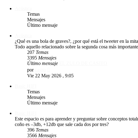
mensaje
Acústica
Temas
Mensajes
Último mensaje
Acústica
¿Qué es una bola de graves?, ¿por qué está el tweeter en la mi
Todo aquello relacionado sobre la segunda cosa más importante
207
Temas
3395
Mensajes
Último mensaje
EL ZULO DE CASITO
Ver
por
casito
último
Vie 22 May 2026 , 9:05
mensaje
Basic HIFI
Temas
Mensajes
Último mensaje
Basic HIFI
Este espacio es para aprender y preguntar sobre conceptos tota
coño es –3db, +12db que sale cada dos por tres?
396
Temas
3566
Mensajes