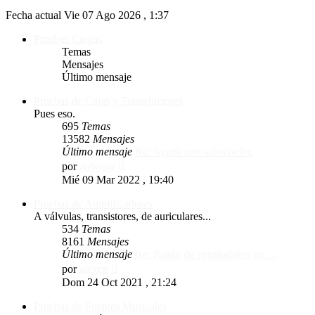
Fecha actual Vie 07 Ago 2026 , 1:37
Pruebas Ciegas
Temas
Mensajes
Último mensaje
Pruebas de Cajas y Transductores
Pues eso.
695
Temas
13582
Mensajes
Último mensaje
Re: Ayuda con subwoofer.
Ver
por
aubogar
último
Mié 09 Mar 2022 , 19:40
mensaje
Pruebas de Amplificadores
A válvulas, transistores, de auriculares...
534
Temas
8161
Mensajes
Último mensaje
Re: Ruido de ventiladores en …
Ver
por
alexcp
último
Dom 24 Oct 2021 , 21:24
mensaje
Pruebas de Fuentes Musicales