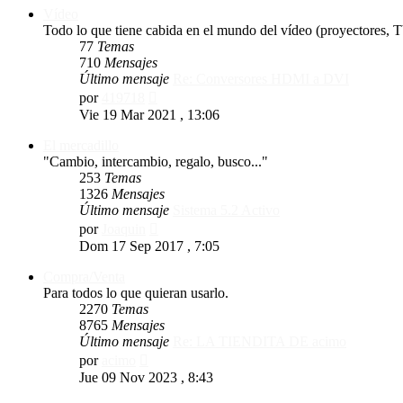
Vídeo
Todo lo que tiene cabida en el mundo del vídeo (proyectores, T
77
Temas
710
Mensajes
Último mensaje
Re: Conversores HDMI a DVI
Ver
por
419718
último
Vie 19 Mar 2021 , 13:06
mensaje
El mercadillo
"Cambio, intercambio, regalo, busco..."
253
Temas
1326
Mensajes
Último mensaje
Sistema 5.2 Activo
Ver
por
Joaquin
último
Dom 17 Sep 2017 , 7:05
mensaje
Compra/Venta
Para todos lo que quieran usarlo.
2270
Temas
8765
Mensajes
Último mensaje
Re: LA TIENDITA DE acimo
Ver
por
acimo
último
Jue 09 Nov 2023 , 8:43
mensaje