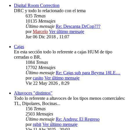
Digital Room Correction
DRC y todo lo relacionado con el tema
635
Temas
10135
Mensajes
Último mensaje
Re: Descarga DrCop???
por
Marcelo
Ver último mensaje
Jue 06 Dic 2018 , 11:07
Cajas
En esta sección todo lo referente a cajas HUM de tipo
cerradas o BR.
1084
Temas
17702
Mensajes
Último mensaje
Re: Cajas sub para Beyma 18LE…
por
casito
Ver último mensaje
Vie 22 May 2026 , 8:29
Altavoces "distintos"
Todo lo referente a altavoces de los tipos menos comerciales:
TL, Dipolares, Bocinas...
156
Temas
2503
Mensajes
Último mensaje
Re: Andreu: El Regreso
por
rgbit
Ver último mensaje
Vie 11 Abr 2025 , 20:03