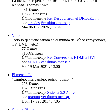
La incesante repetición de los mitos no los convierte en
realidad. Thomas Sowel
431
Temas
19808
Mensajes
Último mensaje
Re: Descubrieron el DRCoP... …
por
atreides
Ver último mensaje
Mar 06 Ene 2026 , 13:04
Vídeo
Todo lo que tiene cabida en el mundo del vídeo (proyectores,
TV, DVD... etc.)
77
Temas
710
Mensajes
Último mensaje
Re: Conversores HDMI a DVI
por
419718
Ver último mensaje
Vie 19 Mar 2021 , 13:06
El mercadillo
"Cambio, intercambio, regalo, busco..."
253
Temas
1326
Mensajes
Último mensaje
Sistema 5.2 Activo
por
Joaquin
Ver último mensaje
Dom 17 Sep 2017 , 7:05
Compra/Venta