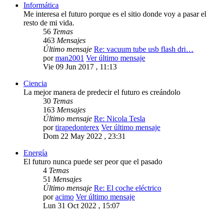
Informática
Me interesa el futuro porque es el sitio donde voy a pasar el
resto de mi vida.
56
Temas
463
Mensajes
Último mensaje
Re: vacuum tube usb flash dri…
por
man2001
Ver último mensaje
Vie 09 Jun 2017 , 11:13
Ciencia
La mejor manera de predecir el futuro es creándolo
30
Temas
163
Mensajes
Último mensaje
Re: Nicola Tesla
por
tirapedonterex
Ver último mensaje
Dom 22 May 2022 , 23:31
Energía
El futuro nunca puede ser peor que el pasado
4
Temas
51
Mensajes
Último mensaje
Re: El coche eléctrico
por
acimo
Ver último mensaje
Lun 31 Oct 2022 , 15:07