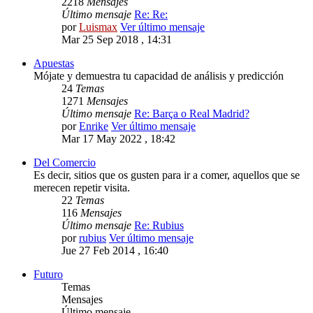
2218
Mensajes
Último mensaje
Re: Re:
por
Luismax
Ver último mensaje
Mar 25 Sep 2018 , 14:31
Apuestas
Mójate y demuestra tu capacidad de análisis y predicción
24
Temas
1271
Mensajes
Último mensaje
Re: Barça o Real Madrid?
por
Enrike
Ver último mensaje
Mar 17 May 2022 , 18:42
Del Comercio
Es decir, sitios que os gusten para ir a comer, aquellos que se
merecen repetir visita.
22
Temas
116
Mensajes
Último mensaje
Re: Rubius
por
rubius
Ver último mensaje
Jue 27 Feb 2014 , 16:40
Futuro
Temas
Mensajes
Último mensaje