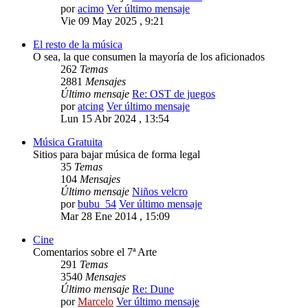
por
acimo
Ver último mensaje
Vie 09 May 2025 , 9:21
El resto de la música
O sea, la que consumen la mayoría de los aficionados
262
Temas
2881
Mensajes
Último mensaje
Re: OST de juegos
por
atcing
Ver último mensaje
Lun 15 Abr 2024 , 13:54
Música Gratuita
Sitios para bajar música de forma legal
35
Temas
104
Mensajes
Último mensaje
Niños velcro
por
bubu_54
Ver último mensaje
Mar 28 Ene 2014 , 15:09
Cine
Comentarios sobre el 7ª Arte
291
Temas
3540
Mensajes
Último mensaje
Re: Dune
por
Marcelo
Ver último mensaje