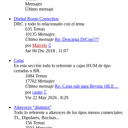
Mensajes
Último mensaje
Digital Room Correction
DRC y todo lo relacionado con el tema
635
Temas
10135
Mensajes
Último mensaje
Re: Descarga DrCop???
Ver
por
Marcelo
último
Jue 06 Dic 2018 , 11:07
mensaje
Cajas
En esta sección todo lo referente a cajas HUM de tipo
cerradas o BR.
1084
Temas
17702
Mensajes
Último mensaje
Re: Cajas sub para Beyma 18LE…
Ver
por
casito
último
Vie 22 May 2026 , 8:29
mensaje
Altavoces "distintos"
Todo lo referente a altavoces de los tipos menos comerciales:
TL, Dipolares, Bocinas...
156
Temas
2503
Mensajes