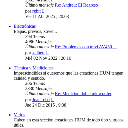
Último mensaje
Re: Andreu: El Regreso
Ver
por
rgbit
último
Vie 11 Abr 2025 , 20:03
mensaje
Electrónicas
Etapas, previos, xover...
394
Temas
4086
Mensajes
Último mensaje
Re: Problemas con trevi AV450…
Ver
por
xalbert
último
Mié 02 Nov 2022 , 20:16
mensaje
Técnica y Mediciones
Imprescindibles si queremos que las creaciones HUM tengan
calidad y sentido.
206
Temas
2830
Mensajes
Último mensaje
Re: Medicion doble midwoofer
Ver
por
JoanTeixi
último
Jue 24 Dic 2015 , 9:38
mensaje
Varios
Caben en esta sección creaciones HUM de todo tipo y trucos
útiles.