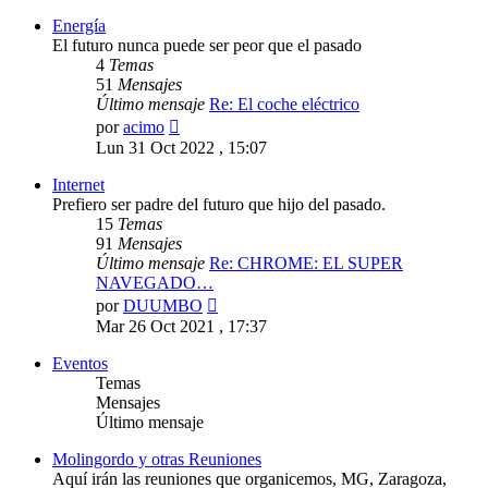
mensaje
Energía
El futuro nunca puede ser peor que el pasado
4
Temas
51
Mensajes
Último mensaje
Re: El coche eléctrico
Ver
por
acimo
último
Lun 31 Oct 2022 , 15:07
mensaje
Internet
Prefiero ser padre del futuro que hijo del pasado.
15
Temas
91
Mensajes
Último mensaje
Re: CHROME: EL SUPER
NAVEGADO…
Ver
por
DUUMBO
último
Mar 26 Oct 2021 , 17:37
mensaje
Eventos
Temas
Mensajes
Último mensaje
Molingordo y otras Reuniones
Aquí irán las reuniones que organicemos, MG, Zaragoza,