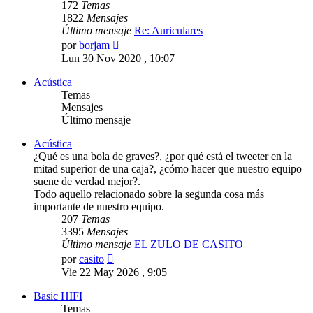
172
Temas
1822
Mensajes
Último mensaje
Re: Auriculares
Ver
por
borjam
último
Lun 30 Nov 2020 , 10:07
mensaje
Acústica
Temas
Mensajes
Último mensaje
Acústica
¿Qué es una bola de graves?, ¿por qué está el tweeter en la
mitad superior de una caja?, ¿cómo hacer que nuestro equipo
suene de verdad mejor?.
Todo aquello relacionado sobre la segunda cosa más
importante de nuestro equipo.
207
Temas
3395
Mensajes
Último mensaje
EL ZULO DE CASITO
Ver
por
casito
último
Vie 22 May 2026 , 9:05
mensaje
Basic HIFI
Temas