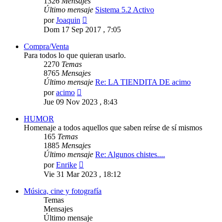
1326
Mensajes
Último mensaje
Sistema 5.2 Activo
Ver
por
Joaquin
último
Dom 17 Sep 2017 , 7:05
mensaje
Compra/Venta
Para todos lo que quieran usarlo.
2270
Temas
8765
Mensajes
Último mensaje
Re: LA TIENDITA DE acimo
Ver
por
acimo
último
Jue 09 Nov 2023 , 8:43
mensaje
HUMOR
Homenaje a todos aquellos que saben reírse de sí mismos
165
Temas
1885
Mensajes
Último mensaje
Re: Algunos chistes....
Ver
por
Enrike
último
Vie 31 Mar 2023 , 18:12
mensaje
Música, cine y fotografía
Temas
Mensajes
Último mensaje