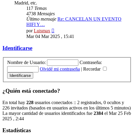
Madrid, etc.
117
Temas
4738
Mensajes
Último mensaje
Re: CANCELAN UN EVENTO
HIFI Y…
Ver
por
Luismax
último
Mar 04 Mar 2025 , 15:41
mensaje
Identificarse
Nombre de Usuario:
Contraseña:
Olvidé mi contraseña
|
Recordar
¿Quién está conectado?
En total hay
228
usuarios conectados :: 2 registrados, 0 ocultos y
226 invitados (basados en usuarios activos en los últimos 5 minutos)
La mayor cantidad de usuarios identificados fue
2384
el Mar 25 Feb
2025 , 2:44
Estadísticas