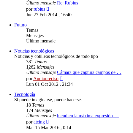
Último mensaje
Re: Rubius
Ver
por
rubius
último
Jue 27 Feb 2014 , 16:40
mensaje
Futuro
Temas
Mensajes
Último mensaje
Noticias tecnológicas
Noticias y cotilleos tecnológicos de todo tipo
381
Temas
1262
Mensajes
Último mensaje
Cámara que captura campos de …
Ver
por
Audiopreciso
último
Lun 01 Oct 2012 , 21:34
mensaje
Tecnología
Si puede imaginarse, puede hacerse.
18
Temas
174
Mensajes
Último mensaje
hiend en la máxima expresión …
Ver
por
atcing
último
Mar 15 Mar 2016 , 0:14
mensaje