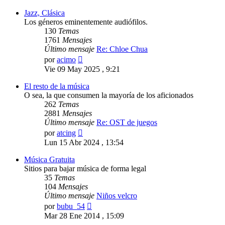
Jazz, Clásica
Los géneros eminentemente audiófilos.
130
Temas
1761
Mensajes
Último mensaje
Re: Chloe Chua
Ver
por
acimo
último
Vie 09 May 2025 , 9:21
mensaje
El resto de la música
O sea, la que consumen la mayoría de los aficionados
262
Temas
2881
Mensajes
Último mensaje
Re: OST de juegos
Ver
por
atcing
último
Lun 15 Abr 2024 , 13:54
mensaje
Música Gratuita
Sitios para bajar música de forma legal
35
Temas
104
Mensajes
Último mensaje
Niños velcro
Ver
por
bubu_54
último
Mar 28 Ene 2014 , 15:09
mensaje