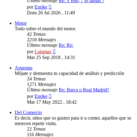
Último mensaje
Re: Y esto, ¿ lo sabías ?
Ver
por
Enrike
último
Dom 26 Jul 2026 , 11:49
mensaje
Motor
Todo sobre el mundo del motor.
42
Temas
2218
Mensajes
Último mensaje
Re: Re:
Ver
por
Luismax
último
Mar 25 Sep 2018 , 14:31
mensaje
Apuestas
Mójate y demuestra tu capacidad de análisis y predicción
24
Temas
1271
Mensajes
Último mensaje
Re: Barça o Real Madrid?
Ver
por
Enrike
último
Mar 17 May 2022 , 18:42
mensaje
Del Comercio
Es decir, sitios que os gusten para ir a comer, aquellos que se
merecen repetir visita.
22
Temas
116
Mensajes