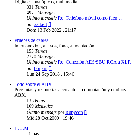
Digitales, analógicas, multimedia.
331
Temas
4971
Mensajes
Último mensaje
Re: Telléfono móvil como fuen…
Ver
por
xalbert
último
Dom 13 Feb 2022 , 21:17
mensaje
Pruebas de cables
Interconexión, altavoz, fono, alimentación...
153
Temas
2770
Mensajes
Último mensaje
Re: Conexión AES/SBU RCA a XLR
Ver
por
borjam
último
Lun 24 Sep 2018 , 15:46
mensaje
Todo sobre el ABX
Preguntas y respuestas acerca de la conmutación y equipos
ABX.
13
Temas
109
Mensajes
Ver
Último mensaje
por
Rubycon
último
Mié 28 Oct 2009 , 19:46
mensaje
H.U.M.
Temas