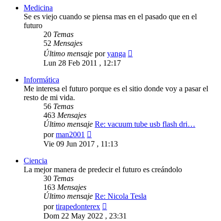
Medicina
Se es viejo cuando se piensa mas en el pasado que en el
futuro
20
Temas
52
Mensajes
Ver
Último mensaje
por
yanga
último
Lun 28 Feb 2011 , 12:17
mensaje
Informática
Me interesa el futuro porque es el sitio donde voy a pasar el
resto de mi vida.
56
Temas
463
Mensajes
Último mensaje
Re: vacuum tube usb flash dri…
Ver
por
man2001
último
Vie 09 Jun 2017 , 11:13
mensaje
Ciencia
La mejor manera de predecir el futuro es creándolo
30
Temas
163
Mensajes
Último mensaje
Re: Nicola Tesla
Ver
por
tirapedonterex
último
Dom 22 May 2022 , 23:31