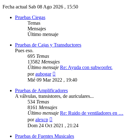
Fecha actual Sab 08 Ago 2026 , 15:50
Pruebas Ciegas
Temas
Mensajes
Último mensaje
Pruebas de Cajas y Transductores
Pues eso.
695
Temas
13582
Mensajes
Último mensaje
Re: Ayuda con subwoofer.
Ver
por
aubogar
último
Mié 09 Mar 2022 , 19:40
mensaje
Pruebas de Amplificadores
A válvulas, transistores, de auriculares...
534
Temas
8161
Mensajes
Último mensaje
Re: Ruido de ventiladores en …
Ver
por
alexcp
último
Dom 24 Oct 2021 , 21:24
mensaje
Pruebas de Fuentes Musicales