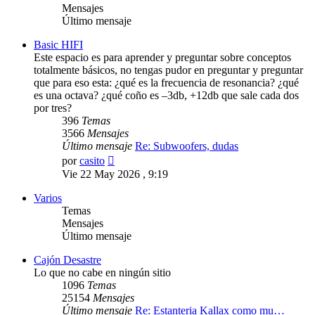
Mensajes
Último mensaje
Basic HIFI
Este espacio es para aprender y preguntar sobre conceptos
totalmente básicos, no tengas pudor en preguntar y preguntar
que para eso esta: ¿qué es la frecuencia de resonancia? ¿qué
es una octava? ¿qué coño es –3db, +12db que sale cada dos
por tres?
396
Temas
3566
Mensajes
Último mensaje
Re: Subwoofers, dudas
Ver
por
casito
último
Vie 22 May 2026 , 9:19
mensaje
Varios
Temas
Mensajes
Último mensaje
Cajón Desastre
Lo que no cabe en ningún sitio
1096
Temas
25154
Mensajes
Último mensaje
Re: Estanteria Kallax como mu…