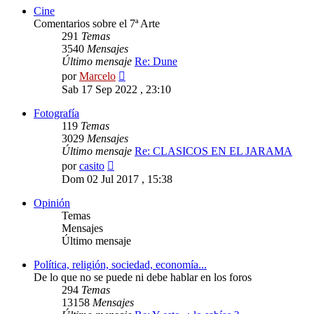
Cine
Comentarios sobre el 7ª Arte
291
Temas
3540
Mensajes
Último mensaje
Re: Dune
Ver
por
Marcelo
último
Sab 17 Sep 2022 , 23:10
mensaje
Fotografía
119
Temas
3029
Mensajes
Último mensaje
Re: CLASICOS EN EL JARAMA
Ver
por
casito
último
Dom 02 Jul 2017 , 15:38
mensaje
Opinión
Temas
Mensajes
Último mensaje
Política, religión, sociedad, economía...
De lo que no se puede ni debe hablar en los foros
294
Temas
13158
Mensajes