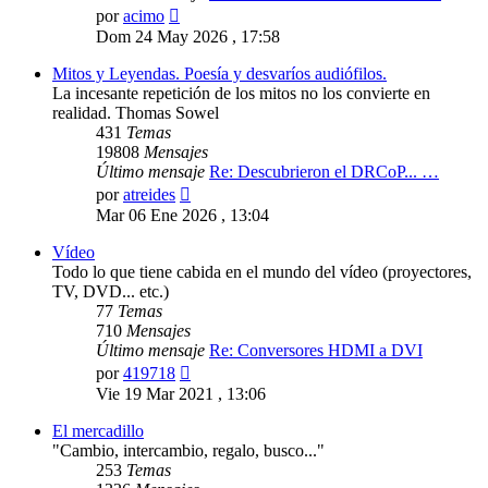
Ver
por
acimo
último
Dom 24 May 2026 , 17:58
mensaje
Mitos y Leyendas. Poesía y desvaríos audiófilos.
La incesante repetición de los mitos no los convierte en
realidad. Thomas Sowel
431
Temas
19808
Mensajes
Último mensaje
Re: Descubrieron el DRCoP... …
Ver
por
atreides
último
Mar 06 Ene 2026 , 13:04
mensaje
Vídeo
Todo lo que tiene cabida en el mundo del vídeo (proyectores,
TV, DVD... etc.)
77
Temas
710
Mensajes
Último mensaje
Re: Conversores HDMI a DVI
Ver
por
419718
último
Vie 19 Mar 2021 , 13:06
mensaje
El mercadillo
"Cambio, intercambio, regalo, busco..."
253
Temas