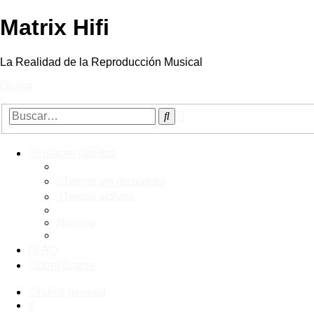
Matrix Hifi
La Realidad de la Reproducción Musical
Obviar
Búsqueda
Buscar
avanzada
Enlaces rápidos
Temas sin respuesta
Temas activos
Buscar
FAQ
Identificarse
Índice general
Buscar