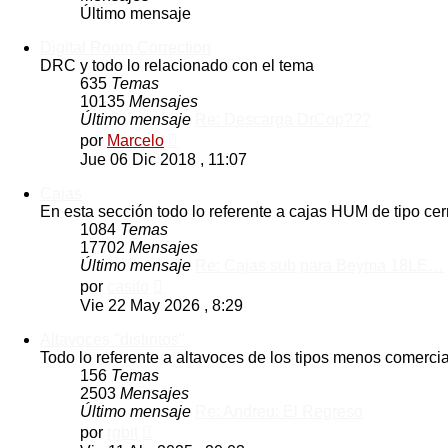
Último mensaje
Digital Room Correction
DRC y todo lo relacionado con el tema
635
Temas
10135
Mensajes
Último mensaje
Re: Descarga DrCop???
Ver
por
Marcelo
último
Jue 06 Dic 2018 , 11:07
mensaje
Cajas
En esta sección todo lo referente a cajas HUM de tipo ce
1084
Temas
17702
Mensajes
Último mensaje
Re: Cajas sub para Beyma 18LE…
Ver
por
casito
último
Vie 22 May 2026 , 8:29
mensaje
Altavoces "distintos"
Todo lo referente a altavoces de los tipos menos comercia
156
Temas
2503
Mensajes
Último mensaje
Re: Andreu: El Regreso
Ver
por
rgbit
último