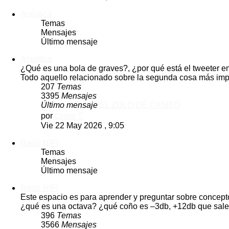
mensaje
Acústica
Temas
Mensajes
Último mensaje
Acústica
¿Qué es una bola de graves?, ¿por qué está el tweeter e
Todo aquello relacionado sobre la segunda cosa más imp
207
Temas
3395
Mensajes
Último mensaje
EL ZULO DE CASITO
Ver
por
casito
último
Vie 22 May 2026 , 9:05
mensaje
Basic HIFI
Temas
Mensajes
Último mensaje
Basic HIFI
Este espacio es para aprender y preguntar sobre concepto
¿qué es una octava? ¿qué coño es –3db, +12db que sale 
396
Temas
3566
Mensajes