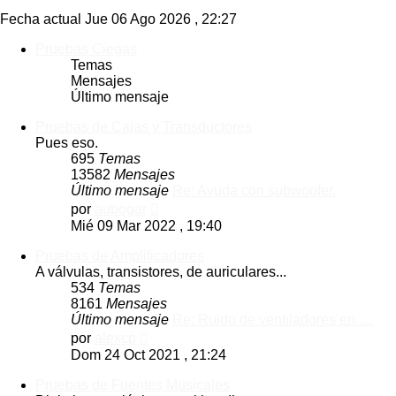
Fecha actual Jue 06 Ago 2026 , 22:27
Pruebas Ciegas
Temas
Mensajes
Último mensaje
Pruebas de Cajas y Transductores
Pues eso.
695
Temas
13582
Mensajes
Último mensaje
Re: Ayuda con subwoofer.
Ver
por
aubogar
último
Mié 09 Mar 2022 , 19:40
mensaje
Pruebas de Amplificadores
A válvulas, transistores, de auriculares...
534
Temas
8161
Mensajes
Último mensaje
Re: Ruido de ventiladores en …
Ver
por
alexcp
último
Dom 24 Oct 2021 , 21:24
mensaje
Pruebas de Fuentes Musicales