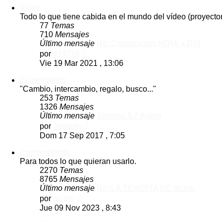
Vídeo
Todo lo que tiene cabida en el mundo del vídeo (proyector
77
Temas
710
Mensajes
Último mensaje
Re: Conversores HDMI a DVI
Ver
por
419718
último
Vie 19 Mar 2021 , 13:06
mensaje
El mercadillo
"Cambio, intercambio, regalo, busco..."
253
Temas
1326
Mensajes
Último mensaje
Sistema 5.2 Activo
Ver
por
Joaquin
último
Dom 17 Sep 2017 , 7:05
mensaje
Compra/Venta
Para todos lo que quieran usarlo.
2270
Temas
8765
Mensajes
Último mensaje
Re: LA TIENDITA DE acimo
Ver
por
acimo
último
Jue 09 Nov 2023 , 8:43
mensaje