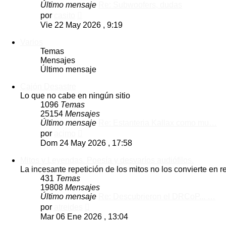
Último mensaje
Re: Subwoofers, dudas
Ver
por
casito
último
Vie 22 May 2026 , 9:19
mensaje
Varios
Temas
Mensajes
Último mensaje
Cajón Desastre
Lo que no cabe en ningún sitio
1096
Temas
25154
Mensajes
Último mensaje
Re: Estanteria Kallax como mu…
Ver
por
acimo
último
Dom 24 May 2026 , 17:58
mensaje
Mitos y Leyendas. Poesía y desvaríos audiófilos.
La incesante repetición de los mitos no los convierte en
431
Temas
19808
Mensajes
Último mensaje
Re: Descubrieron el DRCoP... …
Ver
por
atreides
último
Mar 06 Ene 2026 , 13:04
mensaje