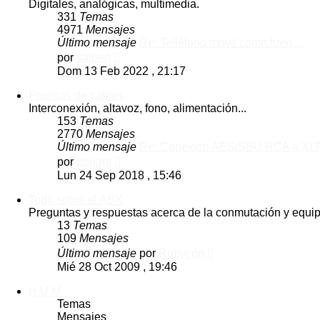
Digitales, analógicas, multimedia.
331
Temas
4971
Mensajes
Último mensaje
Re: Telléfono móvil como fuen…
Ver
por
xalbert
último
Dom 13 Feb 2022 , 21:17
mensaje
Pruebas de cables
Interconexión, altavoz, fono, alimentación...
153
Temas
2770
Mensajes
Último mensaje
Re: Conexión AES/SBU RCA a XL
Ver
por
borjam
último
Lun 24 Sep 2018 , 15:46
mensaje
Todo sobre el ABX
Preguntas y respuestas acerca de la conmutación y equi
13
Temas
109
Mensajes
Ver
Último mensaje
por
Rubycon
último
Mié 28 Oct 2009 , 19:46
mensaje
H.U.M.
Temas
Mensajes