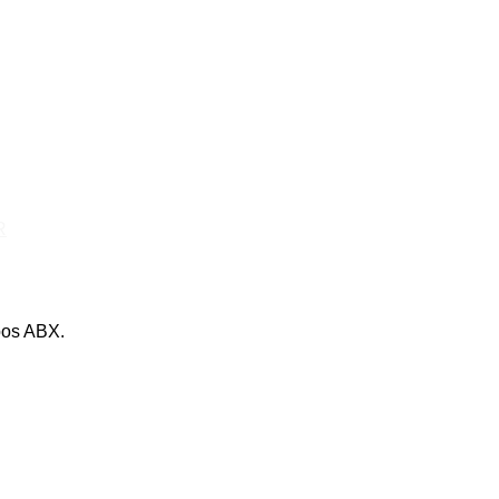
R
pos ABX.