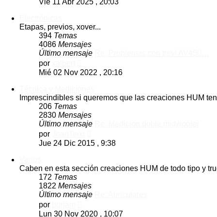
Vie 11 Abr 2025 , 20:03
mensaje
Electrónicas
Etapas, previos, xover...
394
Temas
4086
Mensajes
Último mensaje
Re: Problemas con trevi AV450…
Ver
por
xalbert
último
Mié 02 Nov 2022 , 20:16
mensaje
Técnica y Mediciones
Imprescindibles si queremos que las creaciones HUM teng
206
Temas
2830
Mensajes
Último mensaje
Re: Medicion doble midwoofer
Ver
por
JoanTeixi
último
Jue 24 Dic 2015 , 9:38
mensaje
Varios
Caben en esta sección creaciones HUM de todo tipo y truc
172
Temas
1822
Mensajes
Último mensaje
Re: Auriculares
Ver
por
borjam
último
Lun 30 Nov 2020 , 10:07