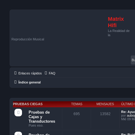
Matrix
Hifi
La Realidad de
la
Reproducción Musical
Enlaces rápidos
FAQ
Índice general
PRUEBAS CIEGAS
TEMAS
MENSAJES
ÚLTIMO
Pruebas de
Re: Ayu
695
13582
por
aubo
Cajas y
Mié 09 Ma
Transductores
Pues eso.
Re: Ruid