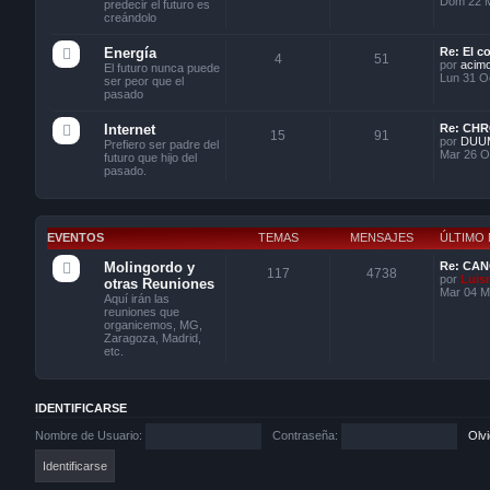
Dom 22 M
predecir el futuro es
creándolo
Energía
Re: El c
4
51
por
acim
El futuro nunca puede
Lun 31 Oc
ser peor que el
pasado
Internet
Re: CH
15
91
por
DUU
Prefiero ser padre del
Mar 26 O
futuro que hijo del
pasado.
EVENTOS
TEMAS
MENSAJES
ÚLTIMO
Molingordo y
Re: CAN
117
4738
por
Luis
otras Reuniones
Mar 04 M
Aquí irán las
reuniones que
organicemos, MG,
Zaragoza, Madrid,
etc.
IDENTIFICARSE
Nombre de Usuario:
Contraseña:
Olv