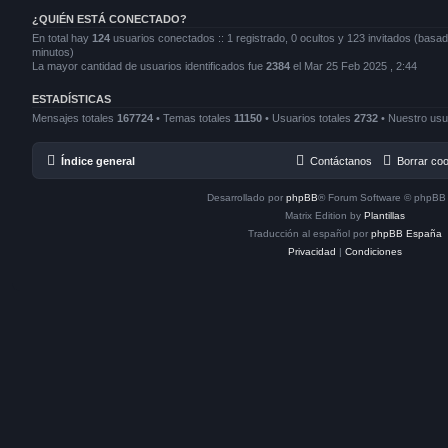
¿QUIÉN ESTÁ CONECTADO?
En total hay
124
usuarios conectados :: 1 registrado, 0 ocultos y 123 invitados (basad
minutos)
La mayor cantidad de usuarios identificados fue
2384
el Mar 25 Feb 2025 , 2:44
ESTADÍSTICAS
Mensajes totales
167724
• Temas totales
11150
• Usuarios totales
2732
• Nuestro usu
Índice general
Contáctanos
Borrar co
Desarrollado por
phpBB
® Forum Software © phpBB 
Matrix Edition by
Plantillas
Traducción al español por
phpBB España
Privacidad
|
Condiciones