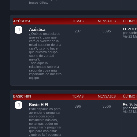
trucos útiles.
ACÚSTICA
TEMAS
MENSAJES
ÚLTIMO
Acústica
EL ZULO
207
3395
por
casit
¿Qué es una bola de
Vie 22 Ma
graves?, ¿por qué
está el tweeter en la
mitad superior de una
caja?, ¿cómo hacer
que nuestro equipo
suene de verdad
mejor?.
Todo aquello
relacionado sobre la
segunda cosa más
importante de nuestro
equipo.
BASIC HIFI
TEMAS
MENSAJES
ÚLTIMO
Basic HIFI
Re: Sub
396
3566
por
casit
Este espacio es para
Vie 22 Ma
aprender y preguntar
sobre conceptos
totalmente básicos,
no tengas pudor en
preguntar y preguntar
que para eso esta:
¿qué es la frecuencia