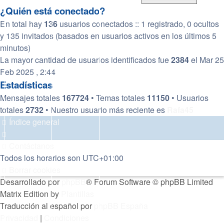
¿Quién está conectado?
En total hay
136
usuarios conectados :: 1 registrado, 0 ocultos
y 135 invitados (basados en usuarios activos en los últimos 5
minutos)
La mayor cantidad de usuarios identificados fue
2384
el Mar 25
Feb 2025 , 2:44
Estadísticas
Mensajes totales
167724
• Temas totales
11150
• Usuarios
totales
2732
• Nuestro usuario más reciente es
Rafa45
Índice general
Contáctanos
Todos los horarios son
UTC+01:00
Borrar cookies
Desarrollado por
phpBB
® Forum Software © phpBB Limited
Matrix Edition by
Plantillas
Traducción al español por
phpBB España
Privacidad
|
Condiciones