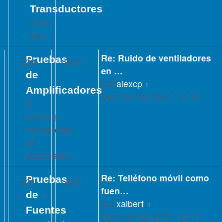
mensaje
Transductores
Pues
eso.
Re: Ruido de ventiladores
Pruebas
534
8161
en …
de
Ver
por
alexcp
Amplificadores
último
Dom 24 Oct 2021 , 21:24
A
mensaje
válvulas,
transistores,
de
auriculares...
Re: Telléfono móvil como
Pruebas
331
4971
fuen…
de
Ver
por
xalbert
Fuentes
último
Dom 13 Feb 2022 , 21:17