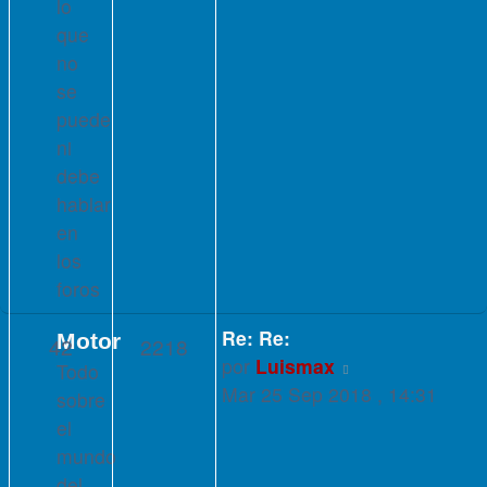
lo
que
no
se
puede
ni
debe
hablar
en
los
foros
Re: Re:
Motor
42
2218
Ver
por
Luismax
Todo
último
Mar 25 Sep 2018 , 14:31
sobre
mensaje
el
mundo
del