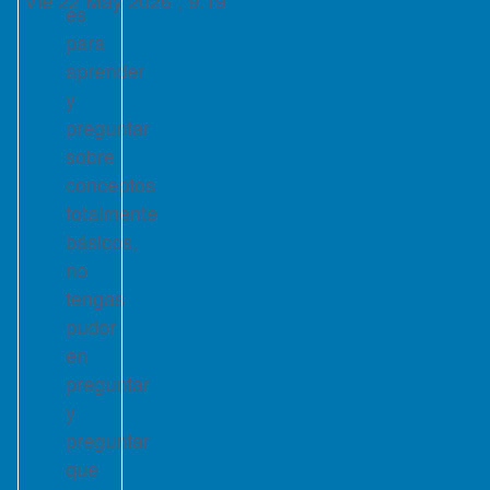
Vie 22 May 2026 , 9:19
es
mensaje
para
aprender
y
preguntar
sobre
conceptos
totalmente
básicos,
no
tengas
pudor
en
preguntar
y
preguntar
que