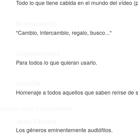
Todo lo que tiene cabida en el mundo del vídeo (p
El mercadillo
"Cambio, intercambio, regalo, busco..."
Compra/Venta
Para todos lo que quieran usarlo.
HUMOR
Homenaje a todos aquellos que saben reírse de 
MÚSICA, CINE Y FOTOGRAFÍA
Jazz, Clásica
Los géneros eminentemente audiófilos.