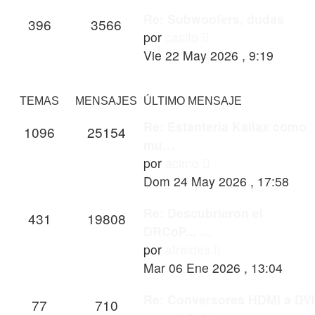
Re: Subwoofers, dudas
396
3566
Ver
por
casito
último
Vie 22 May 2026 , 9:19
mensaje
TEMAS
MENSAJES
ÚLTIMO MENSAJE
Re: Estanteria Kallax como
1096
25154
mu…
Ver
por
acimo
último
Dom 24 May 2026 , 17:58
mensaje
Re: Descubrieron el
431
19808
DRCoP... …
Ver
por
atreides
último
Mar 06 Ene 2026 , 13:04
mensaje
Re: Conversores HDMI a DVI
77
710