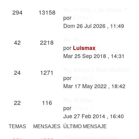
Re: Y esto, ¿ lo sabías ?
294
13158
Ver
por
Enrike
último
Dom 26 Jul 2026 , 11:49
mensaje
Re: Re:
42
2218
Ver
por
Luismax
último
Mar 25 Sep 2018 , 14:31
mensaje
Re: Barça o Real Madrid?
24
1271
Ver
por
Enrike
último
Mar 17 May 2022 , 18:42
mensaje
Re: Rubius
22
116
Ver
por
rubius
último
Jue 27 Feb 2014 , 16:40
mensaje
TEMAS
MENSAJES
ÚLTIMO MENSAJE
Cámara que captura