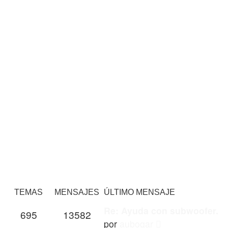
TEMAS
MENSAJES
ÚLTIMO MENSAJE
Re: Ayuda con subwoofer.
695
13582
Ver
por
aubogar