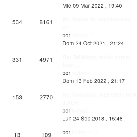
último
Mié 09 Mar 2022 , 19:40
mensaje
Re: Ruido de ventiladores
534
8161
en …
Ver
por
alexcp
último
Dom 24 Oct 2021 , 21:24
mensaje
Re: Telléfono móvil como
331
4971
fuen…
Ver
por
xalbert
último
Dom 13 Feb 2022 , 21:17
mensaje
Re: Conexión AES/SBU RCA
153
2770
a XLR
Ver
por
borjam
último
Lun 24 Sep 2018 , 15:46
mensaje
Ver
por
Rubycon
13
109