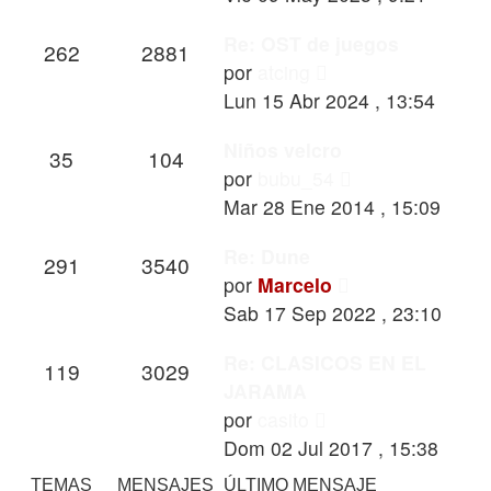
mensaje
Re: OST de juegos
262
2881
Ver
por
atcing
último
Lun 15 Abr 2024 , 13:54
mensaje
Niños velcro
35
104
Ver
por
bubu_54
último
Mar 28 Ene 2014 , 15:09
mensaje
Re: Dune
291
3540
Ver
por
Marcelo
último
Sab 17 Sep 2022 , 23:10
mensaje
Re: CLASICOS EN EL
119
3029
JARAMA
Ver
por
casito
último
Dom 02 Jul 2017 , 15:38
mensaje
TEMAS
MENSAJES
ÚLTIMO MENSAJE