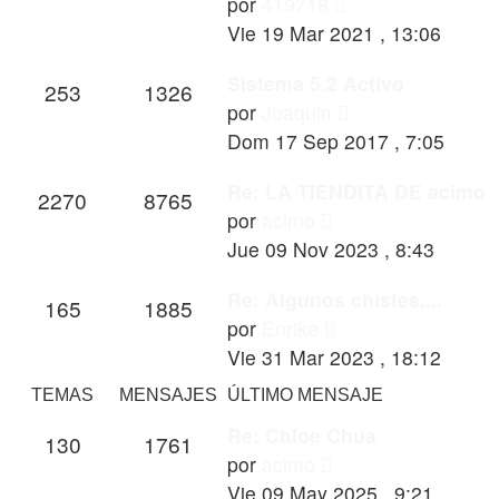
Ver
por
419718
último
Vie 19 Mar 2021 , 13:06
mensaje
Sistema 5.2 Activo
253
1326
Ver
por
Joaquin
último
Dom 17 Sep 2017 , 7:05
mensaje
Re: LA TIENDITA DE acimo
2270
8765
Ver
por
acimo
último
Jue 09 Nov 2023 , 8:43
mensaje
Re: Algunos chistes....
165
1885
Ver
por
Enrike
último
Vie 31 Mar 2023 , 18:12
mensaje
TEMAS
MENSAJES
ÚLTIMO MENSAJE
Re: Chloe Chua
130
1761
Ver
por
acimo
último
Vie 09 May 2025 , 9:21