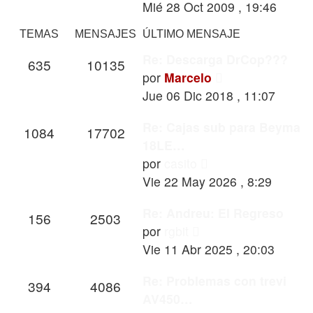
último
Mié 28 Oct 2009 , 19:46
mensaje
TEMAS
MENSAJES
ÚLTIMO MENSAJE
Re: Descarga DrCop???
635
10135
Ver
por
Marcelo
último
Jue 06 Dic 2018 , 11:07
mensaje
Re: Cajas sub para Beyma
1084
17702
18LE…
Ver
por
casito
último
Vie 22 May 2026 , 8:29
mensaje
Re: Andreu: El Regreso
156
2503
Ver
por
rgbit
último
Vie 11 Abr 2025 , 20:03
mensaje
Re: Problemas con trevi
394
4086
AV450…