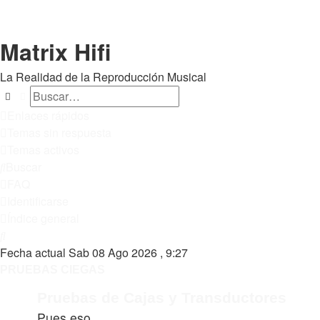
Matrix Hifi
La Realidad de la Reproducción Musical
Buscar
Búsqueda avanzada
Enlaces rápidos
Temas sin respuesta
Temas activos
Buscar
FAQ
Identificarse
Índice general
Buscar
Fecha actual Sab 08 Ago 2026 , 9:27
PRUEBAS CIEGAS
Pruebas de Cajas y Transductores
Pues eso.