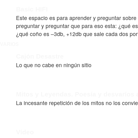
Basic HIFI
Este espacio es para aprender y preguntar sobre
preguntar y preguntar que para eso esta: ¿qué e
¿qué coño es –3db, +12db que sale cada dos por
VARIOS
Cajón Desastre
Lo que no cabe en ningún sitio
Mitos y Leyendas. Poesía y desvaríos a
La incesante repetición de los mitos no los conv
Vídeo