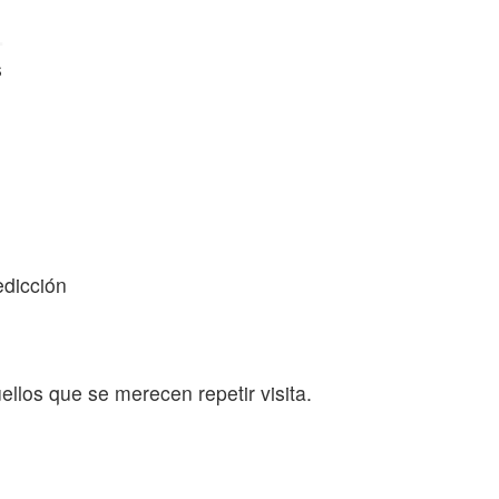
.
s
edicción
uellos que se merecen repetir visita.