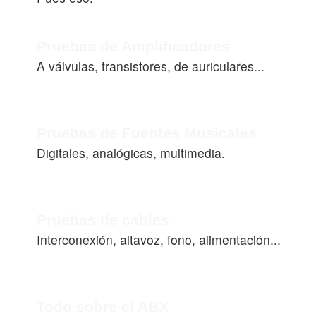
Pruebas de Amplificadores
A válvulas, transistores, de auriculares...
Pruebas de Fuentes Musicales
Digitales, analógicas, multimedia.
Pruebas de cables
Interconexión, altavoz, fono, alimentación...
Todo sobre el ABX