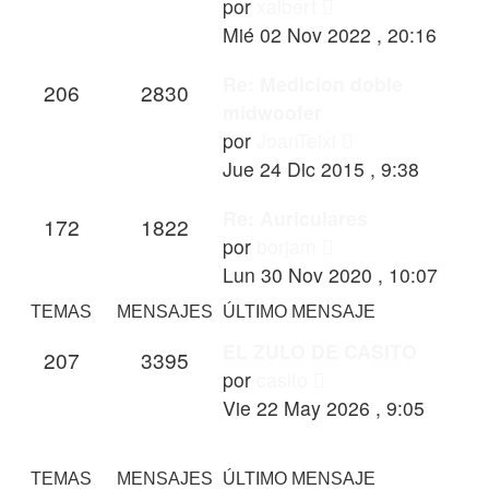
Ver
por
xalbert
último
Mié 02 Nov 2022 , 20:16
mensaje
Re: Medicion doble
206
2830
midwoofer
Ver
por
JoanTeixi
último
Jue 24 Dic 2015 , 9:38
mensaje
Re: Auriculares
172
1822
Ver
por
borjam
último
Lun 30 Nov 2020 , 10:07
mensaje
TEMAS
MENSAJES
ÚLTIMO MENSAJE
EL ZULO DE CASITO
207
3395
Ver
por
casito
último
Vie 22 May 2026 , 9:05
mensaje
TEMAS
MENSAJES
ÚLTIMO MENSAJE