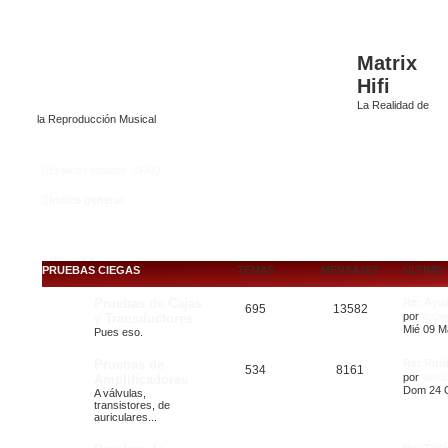
Matrix
Hifi
La Realidad de
la Reproducción Musical
Enlaces rápidos
FAQ
Índice general
PRUEBAS CIEGAS
TEMAS
MENSAJES
ÚLTIMO
Pruebas de Cajas
Re: Ayu
695
13582
por
aubo
y Transductores
Mié 09 M
Pues eso.
Pruebas de
Re: Ruid
534
8161
por
alex
Amplificadores
Dom 24 O
A válvulas,
transistores, de
auriculares...