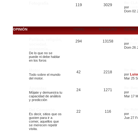
Fotografía
Re: CL
119
3029
por
casit
Dom 02 J
OPINIÓN
TEMAS
MENSAJES
ÚLTIMO
Política, religión,
Re: Y es
294
13158
por
Enrik
sociedad,
Dom 26 J
economía...
De lo que no se
puede ni debe hablar
en los foros
Motor
Re: Re:
42
2218
por
Luis
Todo sobre el mundo
del motor.
Mar 25 S
Apuestas
Re: Barç
24
1271
por
Enrik
Mójate y demuestra tu
capacidad de análisis
Mar 17 M
y predicción
Del Comercio
Re: Rub
22
116
por
rubiu
Es decir, sitios que os
gusten para ir a
Jue 27 F
comer, aquellos que
se merecen repetir
visita.