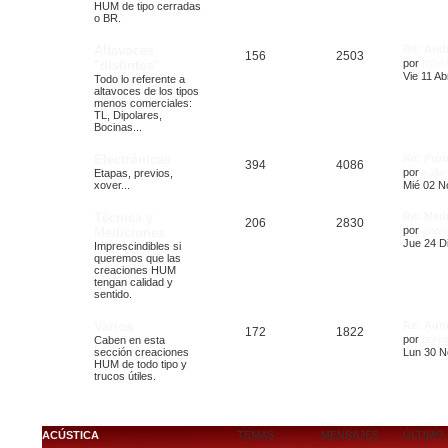
HUM de tipo cerradas
o BR.
Altavoces
Re: And
156
2503
por
rgbit
"distintos"
Vie 11 Ab
Todo lo referente a
altavoces de los tipos
menos comerciales:
TL, Dipolares,
Bocinas...
Electrónicas
Re: Pro
394
4086
por
xalbe
Etapas, previos,
xover...
Mié 02 N
Técnica y
Re: Med
206
2830
por
JoanT
Mediciones
Jue 24 Di
Imprescindibles si
queremos que las
creaciones HUM
tengan calidad y
sentido.
Varios
Re: Auri
172
1822
por
borj
Caben en esta
sección creaciones
Lun 30 N
HUM de todo tipo y
trucos útiles.
ACÚSTICA
TEMAS
MENSAJES
ÚLTIMO