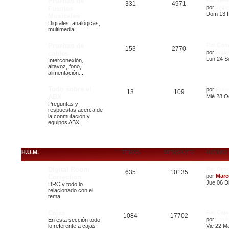
Pruebas de
Re: Tel
331
4971
por
xalbe
Fuentes
Dom 13 F
Musicales
Digitales, analógicas,
multimedia.
Pruebas de
Re: Con
153
2770
por
borj
cables
Lun 24 S
Interconexión,
altavoz, fono,
alimentación...
Todo sobre el
por
Ruby
13
109
ABX
Mié 28 O
Preguntas y
respuestas acerca de
la conmutación y
equipos ABX.
H.U.M.
TEMAS
MENSAJES
ÚLTIMO
Digital Room
Re: Des
635
10135
por
Marc
Correction
Jue 06 Di
DRC y todo lo
relacionado con el
tema
Cajas
Re: Caj
1084
17702
por
casit
En esta sección todo
lo referente a cajas
Vie 22 M