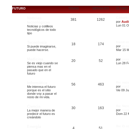
FUTURO
TEMAS
MENSAJES
ÚLTIMO
Noticias
Cámara 
381
1262
por
Audi
tecnológicas
Lun 01 O
Noticias y cotilleos
tecnológicos de todo
tipo
Tecnología
hiend e
18
174
por
atcin
Si puede imaginarse,
puede hacerse.
Mar 15 M
Medicina
por
yang
20
52
Se es viejo cuando se
Lun 28 F
piensa mas en el
pasado que en el
futuro
Informática
Re: vac
56
463
por
man2
Me interesa el futuro
porque es el sitio
Vie 09 Ju
donde voy a pasar el
resto de mi vida.
Ciencia
Re: Nico
30
163
por
tirap
La mejor manera de
predecir el futuro es
Dom 22 M
creándolo
Energía
Re: El c
4
51