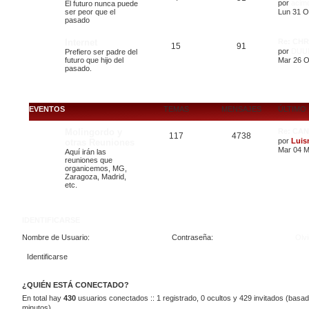
por
acim
El futuro nunca puede
ser peor que el
Lun 31 O
pasado
Internet
Re: CH
15
91
por
DUU
Prefiero ser padre del
futuro que hijo del
Mar 26 O
pasado.
EVENTOS
TEMAS
MENSAJES
ÚLTIMO
Molingordo y
Re: CA
117
4738
por
Luis
otras Reuniones
Mar 04 M
Aquí irán las
reuniones que
organicemos, MG,
Zaragoza, Madrid,
etc.
IDENTIFICARSE
Nombre de Usuario:
Contraseña:
Olv
¿QUIÉN ESTÁ CONECTADO?
En total hay
430
usuarios conectados :: 1 registrado, 0 ocultos y 429 invitados (basad
minutos)