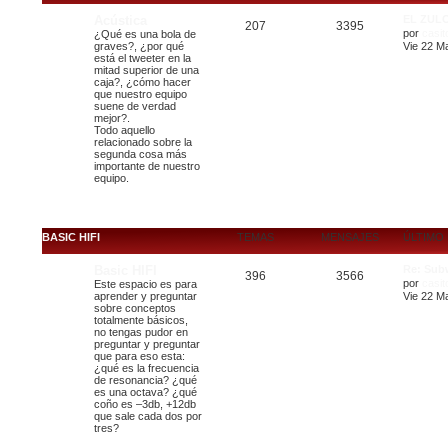
Acústica
EL ZUL
207
3395
por
casit
¿Qué es una bola de
graves?, ¿por qué
Vie 22 M
está el tweeter en la
mitad superior de una
caja?, ¿cómo hacer
que nuestro equipo
suene de verdad
mejor?.
Todo aquello
relacionado sobre la
segunda cosa más
importante de nuestro
equipo.
BASIC HIFI
TEMAS
MENSAJES
ÚLTIMO
Basic HIFI
Re: Sub
396
3566
por
casit
Este espacio es para
aprender y preguntar
Vie 22 M
sobre conceptos
totalmente básicos,
no tengas pudor en
preguntar y preguntar
que para eso esta:
¿qué es la frecuencia
de resonancia? ¿qué
es una octava? ¿qué
coño es –3db, +12db
que sale cada dos por
tres?