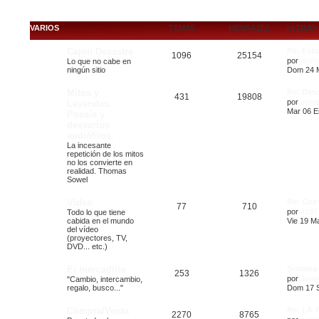
VARIOS
TEMAS
MENSAJES
ÚLTIMO
Cajón Desastre
Re: Est
1096
25154
por
acim
Lo que no cabe en
ningún sitio
Dom 24 M
Mitos y
Re: Desc
431
19808
por
atrei
Leyendas.
Mar 06 E
Poesía y
desvaríos
audiófilos.
La incesante
repetición de los mitos
no los convierte en
realidad. Thomas
Sowel
Vídeo
Re: Con
77
710
por
4197
Todo lo que tiene
cabida en el mundo
Vie 19 Ma
del vídeo
(proyectores, TV,
DVD... etc.)
El mercadillo
Sistema 
253
1326
por
Joaq
"Cambio, intercambio,
regalo, busco..."
Dom 17 S
Compra/Venta
Re: LA 
2270
8765