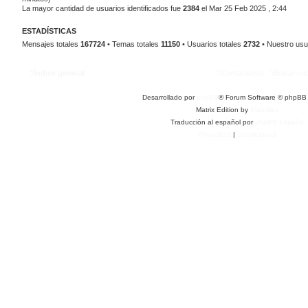
La mayor cantidad de usuarios identificados fue
2384
el Mar 25 Feb 2025 , 2:44
ESTADÍSTICAS
Mensajes totales
167724
• Temas totales
11150
• Usuarios totales
2732
• Nuestro usu
Índice general
Contáctanos
Borrar co
Desarrollado por
phpBB
® Forum Software © phpBB 
Matrix Edition by
Plantillas
Traducción al español por
phpBB España
Privacidad
|
Condiciones