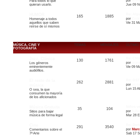
por
acim
Para todos lo que
quieran usarlo.
Jue 09 N
HUMOR
Re: Algu
165
1885
por
Enrik
Homenaje a todos
aquellos que saben
Vie 31 Ma
reírse de sí mismos
MÚSICA, CINE Y
TEMAS
MENSAJES
ÚLTIMO
FOTOGRAFÍA
Jazz, Clásica
Re: Chl
130
1761
por
acim
Los géneros
eminentemente
Vie 09 M
audiófilos.
El resto de la
Re: OST
262
2881
por
atcin
música
Lun 15 Ab
O sea, la que
consumen la mayoría
de los aficionados
Música Gratuita
Niños ve
35
104
por
bubu
Sitios para bajar
música de forma legal
Mar 28 E
Cine
Re: Dun
291
3540
por
Marc
Comentarios sobre el
7ª Arte
Sab 17 S