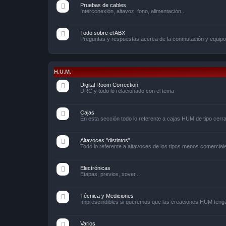
Pruebas de cables
Interconexión, altavoz, fono, alimentación...
Todo sobre el ABX
Preguntas y respuestas acerca de la conmutación y equip
H.U.M.
Digital Room Correction
DRC y todo lo relacionado con el tema
Cajas
En esta sección todo lo referente a cajas HUM de tipo cerr
Altavoces "distintos"
Todo lo referente a altavoces de los tipos menos comerciale
Electrónicas
Etapas, previos, xover...
Técnica y Mediciones
Imprescindibles si queremos que las creaciones HUM tengan
Varios