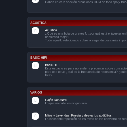
Caben en esta sección creaciones HUM de todo tipo y truco
ACÚSTICA
Acústica
¿Qué es una bola de graves?, ¿por qué está el tweeter en 
de verdad mejor?.
Todo aquello relacionado sobre la segunda cosa más import
BASIC HIFI
Basic HIFI
Este espacio es para aprender y preguntar sobre conceptos
para eso esta: ¿qué es la frecuencia de resonancia? ¿qué
tres?
VARIOS
Cajón Desastre
Lo que no cabe en ningún sitio
Mitos y Leyendas. Poesía y desvaríos audiófilos.
La incesante repetición de los mitos no los convierte en r