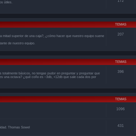
172
s útiles.
TEMAS
207
la mitad superior de una caja?, ¿cómo hacer que nuestro equipo suene
ante de nuestro equipo.
TEMAS
396
 totalmente básicos, no tengas pudor en preguntar y preguntar que
 es una octava? ¿qué coño es –3db, +12db que sale cada dos por
TEMAS
1096
431
ealidad. Thomas Sowel