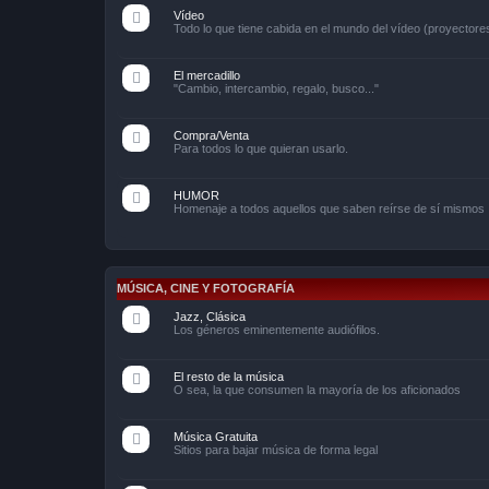
Vídeo
Todo lo que tiene cabida en el mundo del vídeo (proyectores
El mercadillo
"Cambio, intercambio, regalo, busco..."
Compra/Venta
Para todos lo que quieran usarlo.
HUMOR
Homenaje a todos aquellos que saben reírse de sí mismos
MÚSICA, CINE Y FOTOGRAFÍA
Jazz, Clásica
Los géneros eminentemente audiófilos.
El resto de la música
O sea, la que consumen la mayoría de los aficionados
Música Gratuita
Sitios para bajar música de forma legal