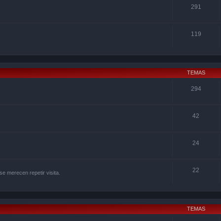
291
119
TEMAS
294
42
24
22
se merecen repetir visita.
TEMAS