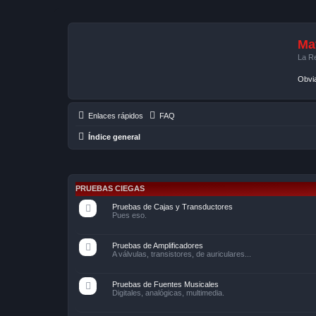
Mat
La Re
Obvi
Enlaces rápidos
FAQ
Índice general
PRUEBAS CIEGAS
Pruebas de Cajas y Transductores
Pues eso.
Pruebas de Amplificadores
A válvulas, transistores, de auriculares...
Pruebas de Fuentes Musicales
Digitales, analógicas, multimedia.