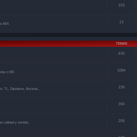
153
13
os ABX.
TEMAS
635
1084
adas o BR.
156
s: TL, Dipolares, Bocinas...
394
206
 calidad y sentido.