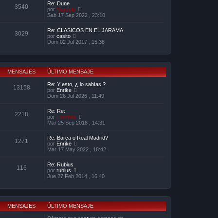
o
Re: Dune
a
l
3540
m
V
por
Marcelo
j
t
e
e
Sab 17 Sep 2022 , 23:10
e
i
n
r
m
s
ú
o
Re: CLASICOS EN EL JARAMA
a
l
3029
m
V
por
casito
j
t
e
e
Dom 02 Jul 2017 , 15:38
e
i
n
r
m
s
ú
o
a
l
m
j
t
e
e
i
MENSAJES
ÚLTIMO MENSAJE
n
m
s
o
Re: Y esto, ¿ lo sabías ?
a
13158
m
V
por
Enrike
j
e
e
Dom 26 Jul 2026 , 11:49
e
n
r
s
ú
Re: Re:
a
l
2218
V
por
Luismax
j
t
e
Mar 25 Sep 2018 , 14:31
e
i
r
m
ú
o
Re: Barça o Real Madrid?
l
1271
m
V
por
Enrike
t
e
e
Mar 17 May 2022 , 18:42
i
n
r
m
s
ú
o
Re: Rubius
a
l
116
m
V
por
rubius
j
t
e
e
Jue 27 Feb 2014 , 16:40
e
i
n
r
m
s
ú
o
a
l
m
j
t
e
e
i
MENSAJES
ÚLTIMO MENSAJE
n
m
s
o