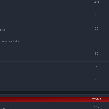
381
18
20
uturo
56
 resto de mi vida.
30
4
15
TEMAS
117
drid, etc.