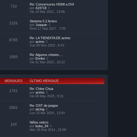
ú
o
Re: Conversores HDMI a DVI
l
710
m
V
por
419718
t
e
e
Vie 19 Mar 2021 , 13:06
i
n
r
m
s
ú
o
Sistema 5.2 Activo
a
l
1326
m
V
por
Joaquin
j
t
e
e
Dom 17 Sep 2017 , 7:05
e
i
n
r
m
s
ú
o
Re: LA TIENDITA DE acimo
a
l
8765
m
V
por
acimo
j
t
e
e
Jue 09 Nov 2023 , 8:43
e
i
n
r
m
s
ú
o
Re: Algunos chistes....
a
l
1885
m
V
por
Enrike
j
t
e
e
Vie 31 Mar 2023 , 18:12
e
i
n
r
m
s
ú
o
a
l
m
j
t
e
e
i
MENSAJES
ÚLTIMO MENSAJE
n
m
s
o
Re: Chloe Chua
a
1761
m
V
por
acimo
j
e
e
Vie 09 May 2025 , 9:21
e
n
r
s
ú
Re: OST de juegos
a
l
2881
V
por
atcing
j
t
e
Lun 15 Abr 2024 , 13:54
e
i
r
m
ú
o
Niños velcro
l
104
m
V
por
bubu_54
t
e
e
Mar 28 Ene 2014 , 15:09
i
n
r
m
s
ú