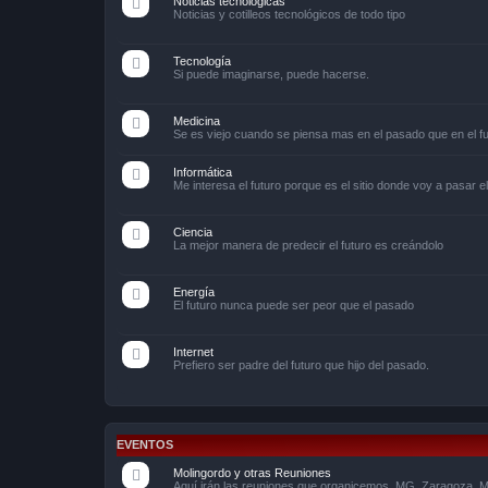
Noticias tecnológicas
Noticias y cotilleos tecnológicos de todo tipo
Tecnología
Si puede imaginarse, puede hacerse.
Medicina
Se es viejo cuando se piensa mas en el pasado que en el f
Informática
Me interesa el futuro porque es el sitio donde voy a pasar el
Ciencia
La mejor manera de predecir el futuro es creándolo
Energía
El futuro nunca puede ser peor que el pasado
Internet
Prefiero ser padre del futuro que hijo del pasado.
EVENTOS
Molingordo y otras Reuniones
Aquí irán las reuniones que organicemos, MG, Zaragoza, Ma