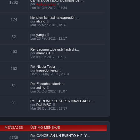
Cámara que captura campos de …
a
1262
m
V
por
Audiopreciso
j
e
e
Lun 01 Oct 2012 , 21:34
e
n
r
s
ú
hiend en la máxima expresión …
a
l
174
V
por
atcing
j
t
e
Mar 15 Mar 2016 , 0:14
e
i
r
m
ú
o
V
por
yanga
l
52
m
e
Lun 28 Feb 2011 , 12:17
t
e
r
i
n
ú
m
s
Re: vacuum tube usb flash dri…
l
o
463
a
V
por
man2001
t
m
j
e
Vie 09 Jun 2017 , 11:13
i
e
e
r
m
n
ú
o
s
Re: Nicola Tesla
l
m
163
a
V
por
tirapedonterex
t
e
j
e
Dom 22 May 2022 , 23:31
i
n
e
r
m
s
ú
o
a
Re: El coche eléctrico
l
51
m
j
V
por
acimo
t
e
e
e
Lun 31 Oct 2022 , 15:07
i
n
r
m
s
ú
o
Re: CHROME: EL SUPER NAVEGADO…
a
l
91
m
V
por
DUUMBO
j
t
e
e
Mar 26 Oct 2021 , 17:37
e
i
n
r
m
s
ú
o
a
l
m
j
t
e
e
i
MENSAJES
ÚLTIMO MENSAJE
n
m
s
o
Re: CANCELAN UN EVENTO HIFI Y…
a
4738
m
V
por
Luismax
j