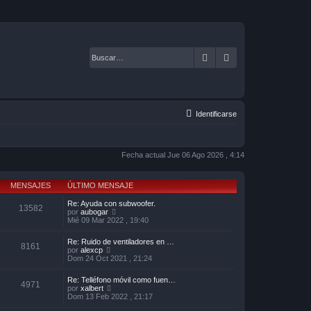
Buscar
Búsqueda avanza
Identificarse
Fecha actual Jue 06 Ago 2026 , 4:14
MENSAJES
ÚLTIMO MENSAJE
Re: Ayuda con subwoofer.
13582
V
por
aubogar
e
Mié 09 Mar 2022 , 19:40
r
ú
Re: Ruido de ventiladores en …
l
8161
V
por
alexcp
t
e
Dom 24 Oct 2021 , 21:24
i
r
m
ú
o
Re: Telléfono móvil como fuen…
l
4971
m
V
por
xalbert
t
e
e
Dom 13 Feb 2022 , 21:17
i
n
r
m
s