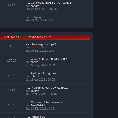
ú
o
Re: Conexión AES/SBU RCA a XLR
a
l
2770
m
V
por
borjam
j
t
e
e
Lun 24 Sep 2018 , 15:46
e
i
n
r
m
s
ú
o
V
por
Rubycon
a
l
109
m
e
Mié 28 Oct 2009 , 19:46
j
t
e
r
e
i
n
ú
m
s
l
o
a
t
m
j
i
e
MENSAJES
ÚLTIMO MENSAJE
e
m
n
o
s
Re: Descarga DrCop???
m
10135
a
V
por
Marcelo
e
j
e
Jue 06 Dic 2018 , 11:07
n
e
r
s
ú
a
Re: Cajas sub para Beyma 18LE…
l
17702
j
V
por
casito
t
e
e
Vie 22 May 2026 , 8:29
i
r
m
ú
o
Re: Andreu: El Regreso
l
2503
m
V
por
rgbit
t
e
e
Vie 11 Abr 2025 , 20:03
i
n
r
m
s
ú
o
Re: Problemas con trevi AV450…
a
l
4086
m
V
por
xalbert
j
t
e
e
Mié 02 Nov 2022 , 20:16
e
i
n
r
m
s
ú
o
Re: Medicion doble midwoofer
a
l
2830
m
V
por
JoanTeixi
j
t
e
e
Jue 24 Dic 2015 , 9:38
e
i
n
r
m
s
ú
o
Re: Auriculares
a
l