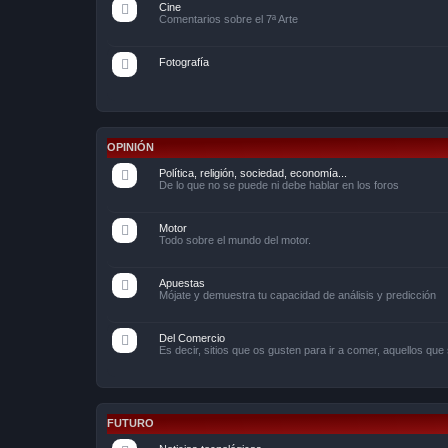
Cine
Comentarios sobre el 7ª Arte
Fotografía
OPINIÓN
Política, religión, sociedad, economía...
De lo que no se puede ni debe hablar en los foros
Motor
Todo sobre el mundo del motor.
Apuestas
Mójate y demuestra tu capacidad de análisis y predicción
Del Comercio
Es decir, sitios que os gusten para ir a comer, aquellos que 
FUTURO