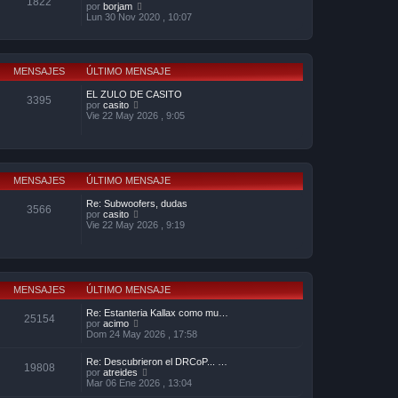
1822
m
V
por
borjam
j
t
e
e
Lun 30 Nov 2020 , 10:07
e
i
n
r
m
s
ú
o
a
l
m
j
t
e
e
i
MENSAJES
ÚLTIMO MENSAJE
n
m
s
o
EL ZULO DE CASITO
a
3395
m
V
por
casito
j
e
e
Vie 22 May 2026 , 9:05
e
n
r
s
ú
a
l
j
t
e
i
m
MENSAJES
ÚLTIMO MENSAJE
o
m
Re: Subwoofers, dudas
3566
e
V
por
casito
n
e
Vie 22 May 2026 , 9:19
s
r
a
ú
j
l
e
t
i
m
MENSAJES
ÚLTIMO MENSAJE
o
m
Re: Estanteria Kallax como mu…
25154
e
V
por
acimo
n
e
Dom 24 May 2026 , 17:58
s
r
a
ú
Re: Descubrieron el DRCoP... …
j
l
19808
V
por
atreides
e
t
e
Mar 06 Ene 2026 , 13:04
i
r
m