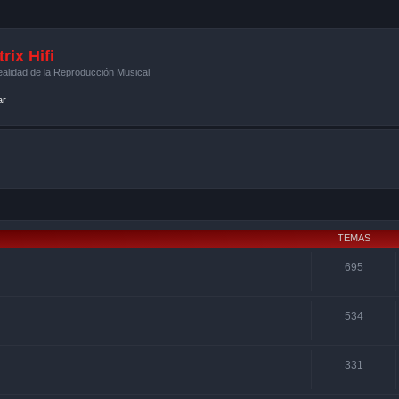
rix Hifi
alidad de la Reproducción Musical
ar
TEMAS
695
534
331