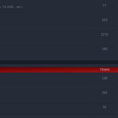
77
, TV, DVD... etc.)
253
2270
165
TEMAS
130
262
35