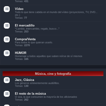
Temas:
431
Vídeo
Todo lo que tiene cabida en el mundo del vídeo (proyectores, TV, DVD...
etc.)
Temas:
77
El mercadillo
"Cambio, intercambio, regalo, busco..."
Temas:
253
Compra/Venta
Para todos lo que quieran usarlo.
Temas:
2270
HUMOR
Homenaje a todos aquellos que saben reírse de sí mismos
Temas:
165
Música, cine y fotografía
Jazz, Clásica
Los géneros eminentemente audiófilos.
Temas:
130
El resto de la música
O sea, la que consumen la mayoría de los aficionados
Temas:
262