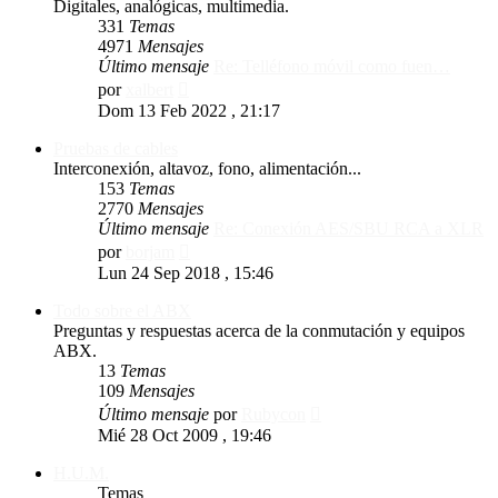
Digitales, analógicas, multimedia.
331
Temas
4971
Mensajes
Último mensaje
Re: Telléfono móvil como fuen…
Ver
por
xalbert
último
Dom 13 Feb 2022 , 21:17
mensaje
Pruebas de cables
Interconexión, altavoz, fono, alimentación...
153
Temas
2770
Mensajes
Último mensaje
Re: Conexión AES/SBU RCA a XLR
Ver
por
borjam
último
Lun 24 Sep 2018 , 15:46
mensaje
Todo sobre el ABX
Preguntas y respuestas acerca de la conmutación y equipos
ABX.
13
Temas
109
Mensajes
Ver
Último mensaje
por
Rubycon
último
Mié 28 Oct 2009 , 19:46
mensaje
H.U.M.
Temas