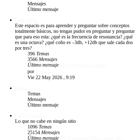
Mensajes
Último mensaje
Basic HIFI
Este espacio es para aprender y preguntar sobre conceptos
totalmente básicos, no tengas pudor en preguntar y preguntar
que para eso esta: ¿qué es la frecuencia de resonancia? ¿qué
es una octava? ¿qué coño es –3db, +12db que sale cada dos
por tres?
396
Temas
3566
Mensajes
Último mensaje
Re: Subwoofers, dudas
Ver
por
casito
último
Vie 22 May 2026 , 9:19
mensaje
Varios
Temas
Mensajes
Último mensaje
Cajón Desastre
Lo que no cabe en ningún sitio
1096
Temas
25154
Mensajes
Último mensaje
Re: Estanteria Kallax como mu…