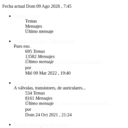
Fecha actual Dom 09 Ago 2026 , 7:45
Pruebas Ciegas
Temas
Mensajes
Último mensaje
Pruebas de Cajas y Transductores
Pues eso.
695
Temas
13582
Mensajes
Último mensaje
Re: Ayuda con subwoofer.
Ver
por
aubogar
último
Mié 09 Mar 2022 , 19:40
mensaje
Pruebas de Amplificadores
A válvulas, transistores, de auriculares...
534
Temas
8161
Mensajes
Último mensaje
Re: Ruido de ventiladores en …
Ver
por
alexcp
último
Dom 24 Oct 2021 , 21:24
mensaje
Pruebas de Fuentes Musicales