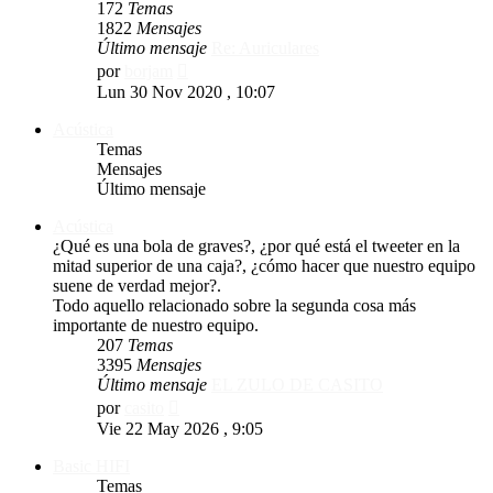
172
Temas
1822
Mensajes
Último mensaje
Re: Auriculares
Ver
por
borjam
último
Lun 30 Nov 2020 , 10:07
mensaje
Acústica
Temas
Mensajes
Último mensaje
Acústica
¿Qué es una bola de graves?, ¿por qué está el tweeter en la
mitad superior de una caja?, ¿cómo hacer que nuestro equipo
suene de verdad mejor?.
Todo aquello relacionado sobre la segunda cosa más
importante de nuestro equipo.
207
Temas
3395
Mensajes
Último mensaje
EL ZULO DE CASITO
Ver
por
casito
último
Vie 22 May 2026 , 9:05
mensaje
Basic HIFI
Temas