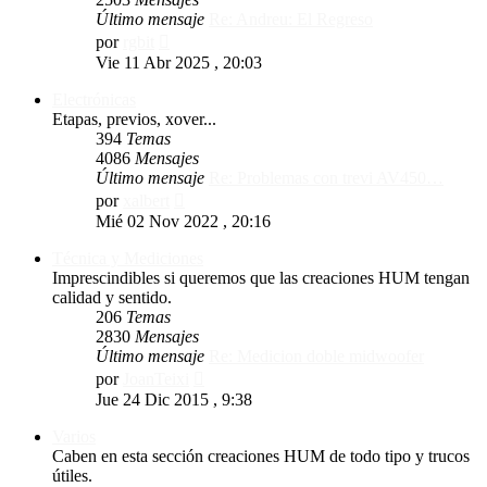
Último mensaje
Re: Andreu: El Regreso
Ver
por
rgbit
último
Vie 11 Abr 2025 , 20:03
mensaje
Electrónicas
Etapas, previos, xover...
394
Temas
4086
Mensajes
Último mensaje
Re: Problemas con trevi AV450…
Ver
por
xalbert
último
Mié 02 Nov 2022 , 20:16
mensaje
Técnica y Mediciones
Imprescindibles si queremos que las creaciones HUM tengan
calidad y sentido.
206
Temas
2830
Mensajes
Último mensaje
Re: Medicion doble midwoofer
Ver
por
JoanTeixi
último
Jue 24 Dic 2015 , 9:38
mensaje
Varios
Caben en esta sección creaciones HUM de todo tipo y trucos
útiles.