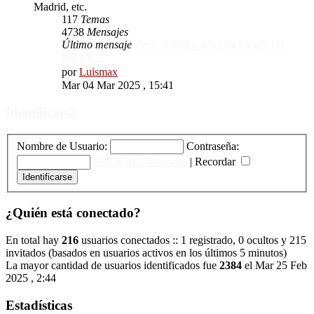
Madrid, etc.
117
Temas
4738
Mensajes
Último mensaje
Re: CANCELAN UN EVENTO
HIFI Y…
Ver
por
Luismax
último
Mar 04 Mar 2025 , 15:41
mensaje
Identificarse
Nombre de Usuario:
Contraseña:
Olvidé mi contraseña
|
Recordar
¿Quién está conectado?
En total hay
216
usuarios conectados :: 1 registrado, 0 ocultos y 215
invitados (basados en usuarios activos en los últimos 5 minutos)
La mayor cantidad de usuarios identificados fue
2384
el Mar 25 Feb
2025 , 2:44
Estadísticas