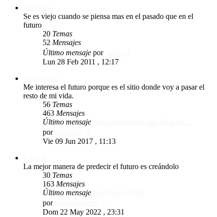
Medicina
Se es viejo cuando se piensa mas en el pasado que en el
futuro
20
Temas
52
Mensajes
Ver
Último mensaje
por
yanga
último
Lun 28 Feb 2011 , 12:17
mensaje
Informática
Me interesa el futuro porque es el sitio donde voy a pasar el
resto de mi vida.
56
Temas
463
Mensajes
Último mensaje
Re: vacuum tube usb flash dri…
Ver
por
man2001
último
Vie 09 Jun 2017 , 11:13
mensaje
Ciencia
La mejor manera de predecir el futuro es creándolo
30
Temas
163
Mensajes
Último mensaje
Re: Nicola Tesla
Ver
por
tirapedonterex
último
Dom 22 May 2022 , 23:31