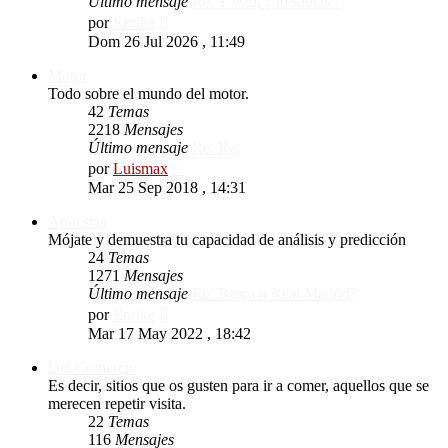
Último mensaje
Re: Y esto, ¿ lo sabías ?
Ver
por
Enrike
último
Dom 26 Jul 2026 , 11:49
mensaje
Motor
Todo sobre el mundo del motor.
42
Temas
2218
Mensajes
Último mensaje
Re: Re:
Ver
por
Luismax
último
Mar 25 Sep 2018 , 14:31
mensaje
Apuestas
Mójate y demuestra tu capacidad de análisis y predicción
24
Temas
1271
Mensajes
Último mensaje
Re: Barça o Real Madrid?
Ver
por
Enrike
último
Mar 17 May 2022 , 18:42
mensaje
Del Comercio
Es decir, sitios que os gusten para ir a comer, aquellos que se
merecen repetir visita.
22
Temas
116
Mensajes