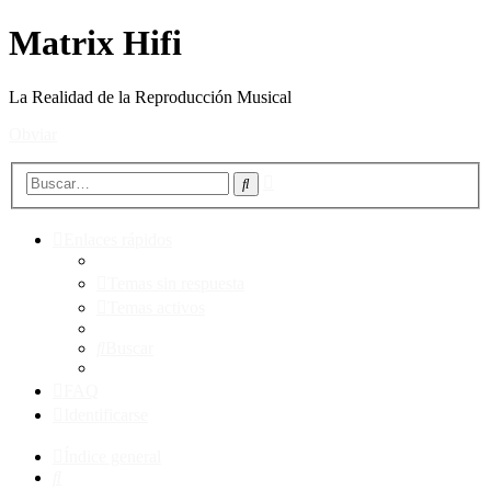
Matrix Hifi
La Realidad de la Reproducción Musical
Obviar
Búsqueda
Buscar
avanzada
Enlaces rápidos
Temas sin respuesta
Temas activos
Buscar
FAQ
Identificarse
Índice general
Buscar