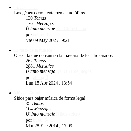
Jazz, Clásica
Los géneros eminentemente audiófilos.
130
Temas
1761
Mensajes
Último mensaje
Re: Chloe Chua
Ver
por
acimo
último
Vie 09 May 2025 , 9:21
mensaje
El resto de la música
O sea, la que consumen la mayoría de los aficionados
262
Temas
2881
Mensajes
Último mensaje
Re: OST de juegos
Ver
por
atcing
último
Lun 15 Abr 2024 , 13:54
mensaje
Música Gratuita
Sitios para bajar música de forma legal
35
Temas
104
Mensajes
Último mensaje
Niños velcro
Ver
por
bubu_54
último
Mar 28 Ene 2014 , 15:09
mensaje