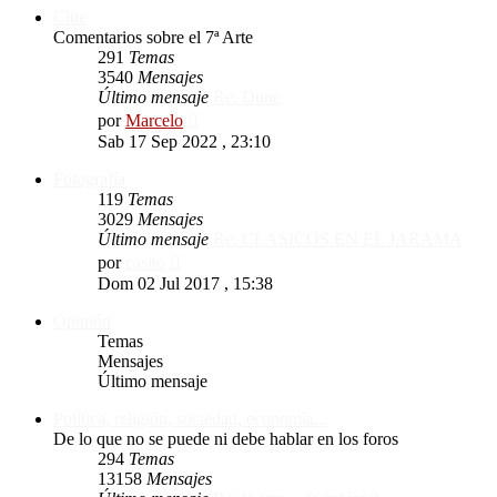
Cine
Comentarios sobre el 7ª Arte
291
Temas
3540
Mensajes
Último mensaje
Re: Dune
Ver
por
Marcelo
último
Sab 17 Sep 2022 , 23:10
mensaje
Fotografía
119
Temas
3029
Mensajes
Último mensaje
Re: CLASICOS EN EL JARAMA
Ver
por
casito
último
Dom 02 Jul 2017 , 15:38
mensaje
Opinión
Temas
Mensajes
Último mensaje
Política, religión, sociedad, economía...
De lo que no se puede ni debe hablar en los foros
294
Temas
13158
Mensajes