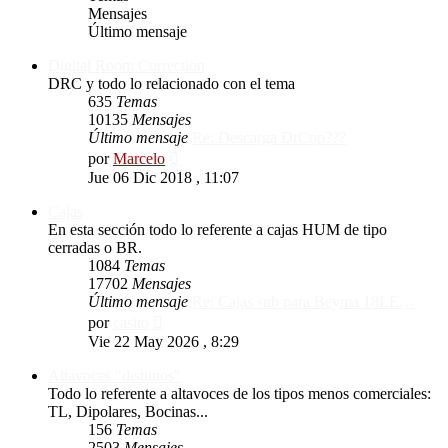
Mensajes
Último mensaje
Digital Room Correction
DRC y todo lo relacionado con el tema
635
Temas
10135
Mensajes
Último mensaje
Re: Descarga DrCop???
Ver
por
Marcelo
último
Jue 06 Dic 2018 , 11:07
mensaje
Cajas
En esta sección todo lo referente a cajas HUM de tipo
cerradas o BR.
1084
Temas
17702
Mensajes
Último mensaje
Re: Cajas sub para Beyma 18LE…
Ver
por
casito
último
Vie 22 May 2026 , 8:29
mensaje
Altavoces "distintos"
Todo lo referente a altavoces de los tipos menos comerciales:
TL, Dipolares, Bocinas...
156
Temas
2503
Mensajes