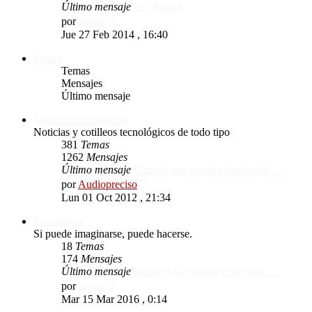
Último mensaje
Re: Rubius
Ver
por
rubius
último
Jue 27 Feb 2014 , 16:40
mensaje
Futuro
Temas
Mensajes
Último mensaje
Noticias tecnológicas
Noticias y cotilleos tecnológicos de todo tipo
381
Temas
1262
Mensajes
Último mensaje
Cámara que captura campos de …
Ver
por
Audiopreciso
último
Lun 01 Oct 2012 , 21:34
mensaje
Tecnología
Si puede imaginarse, puede hacerse.
18
Temas
174
Mensajes
Último mensaje
hiend en la máxima expresión …
Ver
por
atcing
último
Mar 15 Mar 2016 , 0:14
mensaje