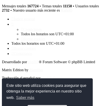
Mensajes totales
167724
• Temas totales
11150
• Usuarios totales
2732
• Nuestro usuario más reciente es
Rafa45
Índice general
Contáctanos
Todos los horarios son
UTC+01:00
Borrar cookies
Todos los horarios son
UTC+01:00
Borrar cookies
Contáctanos
Desarrollado por
phpBB
® Forum Software © phpBB Limited
Matrix Edition by
Plantillas
Traducción al español por
phpBB España
Este sitio web utiliza cookies para asegurar que
Privacidad
|
Condiciones
obtenga la mejor experiencia en nuestro sitio
web.
Saber más