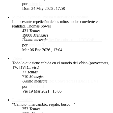
Ver
por
acimo
último
Dom 24 May 2026 , 17:58
mensaje
Mitos y Leyendas. Poesía y desvaríos audiófilos.
La incesante repetición de los mitos no los convierte en
realidad. Thomas Sowel
431
Temas
19808
Mensajes
Último mensaje
Re: Descubrieron el DRCoP... …
Ver
por
atreides
último
Mar 06 Ene 2026 , 13:04
mensaje
Vídeo
Todo lo que tiene cabida en el mundo del vídeo (proyectores,
TV, DVD... etc.)
77
Temas
710
Mensajes
Último mensaje
Re: Conversores HDMI a DVI
Ver
por
419718
último
Vie 19 Mar 2021 , 13:06
mensaje
El mercadillo
"Cambio, intercambio, regalo, busco..."
253
Temas