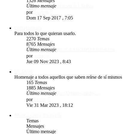
1326
Mensajes
Último mensaje
Sistema 5.2 Activo
Ver
por
Joaquin
último
Dom 17 Sep 2017 , 7:05
mensaje
Compra/Venta
Para todos lo que quieran usarlo.
2270
Temas
8765
Mensajes
Último mensaje
Re: LA TIENDITA DE acimo
Ver
por
acimo
último
Jue 09 Nov 2023 , 8:43
mensaje
HUMOR
Homenaje a todos aquellos que saben reírse de sí mismos
165
Temas
1885
Mensajes
Último mensaje
Re: Algunos chistes....
Ver
por
Enrike
último
Vie 31 Mar 2023 , 18:12
mensaje
Música, cine y fotografía
Temas
Mensajes
Último mensaje