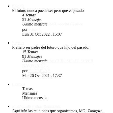
mensaje
Energía
El futuro nunca puede ser peor que el pasado
4
Temas
51
Mensajes
Último mensaje
Re: El coche eléctrico
Ver
por
acimo
último
Lun 31 Oct 2022 , 15:07
mensaje
Internet
Prefiero ser padre del futuro que hijo del pasado.
15
Temas
91
Mensajes
Último mensaje
Re: CHROME: EL SUPER
NAVEGADO…
Ver
por
DUUMBO
último
Mar 26 Oct 2021 , 17:37
mensaje
Eventos
Temas
Mensajes
Último mensaje
Molingordo y otras Reuniones
Aquí irán las reuniones que organicemos, MG, Zaragoza,