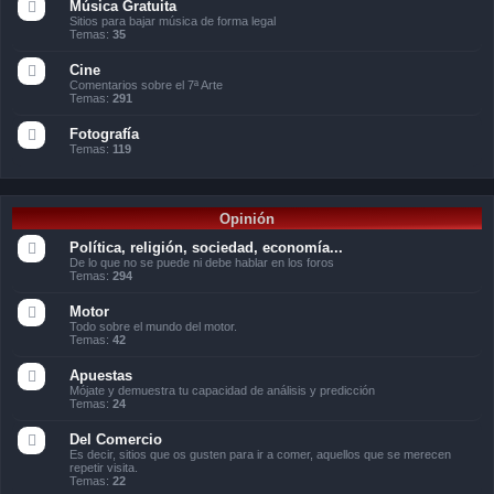
Música Gratuita
Sitios para bajar música de forma legal
Temas:
35
Cine
Comentarios sobre el 7ª Arte
Temas:
291
Fotografía
Temas:
119
Opinión
Política, religión, sociedad, economía...
De lo que no se puede ni debe hablar en los foros
Temas:
294
Motor
Todo sobre el mundo del motor.
Temas:
42
Apuestas
Mójate y demuestra tu capacidad de análisis y predicción
Temas:
24
Del Comercio
Es decir, sitios que os gusten para ir a comer, aquellos que se merecen
repetir visita.
Temas:
22