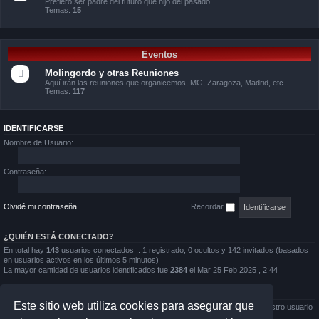
Prefiero ser padre del futuro que hijo del pasado.
Temas:
15
Eventos
Molingordo y otras Reuniones
Aquí irán las reuniones que organicemos, MG, Zaragoza, Madrid, etc.
Temas:
117
IDENTIFICARSE
Nombre de Usuario:
Contraseña:
Olvidé mi contraseña
Recordar
¿QUIÉN ESTÁ CONECTADO?
En total hay
143
usuarios conectados :: 1 registrado, 0 ocultos y 142 invitados (basados
en usuarios activos en los últimos 5 minutos)
La mayor cantidad de usuarios identificados fue
2384
el Mar 25 Feb 2025 , 2:44
ESTADÍSTICAS
Este sitio web utiliza cookies para asegurar que
Mensajes totales
167724
• Temas totales
11150
• Usuarios totales
2732
• Nuestro usuario
más reciente es
Rafa45