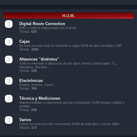
H.U.M.
Digital Room Correction
DRC y todo lo relacionado con el tema
Temas:
635
Cajas
En esta sección todo lo referente a cajas HUM de tipo cerradas o BR.
Temas:
1084
Altavoces "distintos"
Todo lo referente a altavoces de los tipos menos comerciales: TL,
Dipolares, Bocinas...
Temas:
156
Electrónicas
Etapas, previos, xover...
Temas:
394
Técnica y Mediciones
Imprescindibles si queremos que las creaciones HUM tengan calidad y
sentido.
Temas:
206
Varios
Caben en esta sección creaciones HUM de todo tipo y trucos útiles.
Temas:
172