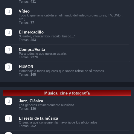
Temas:
431
Vídeo
Todo lo que tiene cabida en el mundo del vídeo (proyectores, TV, DVD...
etc.)
Temas:
77
El mercadillo
"Cambio, intercambio, regalo, busco..."
Temas:
253
Compra/Venta
Para todos lo que quieran usarlo.
Temas:
2270
HUMOR
Homenaje a todos aquellos que saben reírse de sí mismos
Temas:
165
Música, cine y fotografía
Jazz, Clásica
Los géneros eminentemente audiófilos.
Temas:
130
El resto de la música
O sea, la que consumen la mayoría de los aficionados
Temas:
262