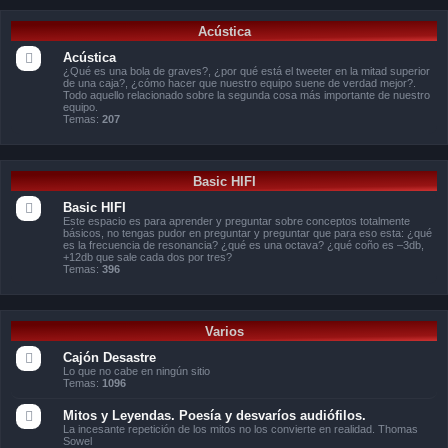
Acústica
Acústica
¿Qué es una bola de graves?, ¿por qué está el tweeter en la mitad superior
de una caja?, ¿cómo hacer que nuestro equipo suene de verdad mejor?.
Todo aquello relacionado sobre la segunda cosa más importante de nuestro
equipo.
Temas:
207
Basic HIFI
Basic HIFI
Este espacio es para aprender y preguntar sobre conceptos totalmente
básicos, no tengas pudor en preguntar y preguntar que para eso esta: ¿qué
es la frecuencia de resonancia? ¿qué es una octava? ¿qué coño es –3db,
+12db que sale cada dos por tres?
Temas:
396
Varios
Cajón Desastre
Lo que no cabe en ningún sitio
Temas:
1096
Mitos y Leyendas. Poesía y desvaríos audiófilos.
La incesante repetición de los mitos no los convierte en realidad. Thomas
Sowel