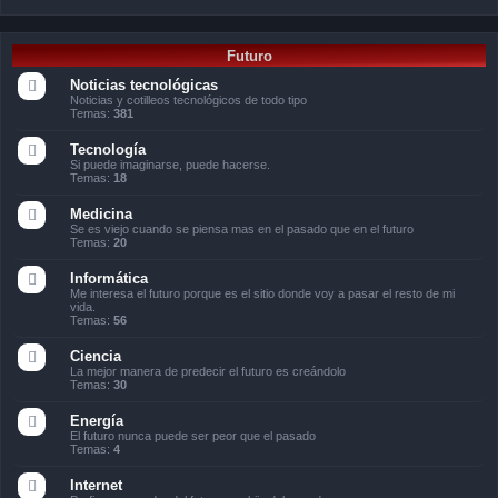
Futuro
Noticias tecnológicas
Noticias y cotilleos tecnológicos de todo tipo
Temas:
381
Tecnología
Si puede imaginarse, puede hacerse.
Temas:
18
Medicina
Se es viejo cuando se piensa mas en el pasado que en el futuro
Temas:
20
Informática
Me interesa el futuro porque es el sitio donde voy a pasar el resto de mi
vida.
Temas:
56
Ciencia
La mejor manera de predecir el futuro es creándolo
Temas:
30
Energía
El futuro nunca puede ser peor que el pasado
Temas:
4
Internet