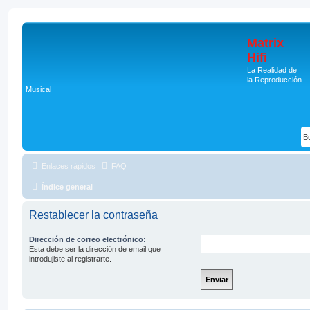
Matrix
Hifi
La Realidad de
la Reproducción
Musical
Enlaces rápidos
FAQ
Índice general
Restablecer la contraseña
Dirección de correo electrónico:
Esta debe ser la dirección de email que
introdujiste al registrarte.