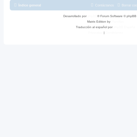
Índice general
Contáctanos
Borrar co
Desarrollado por
phpBB
® Forum Software © phpBB 
Matrix Edition by
Plantillas
Traducción al español por
phpBB España
Privacidad
|
Condiciones