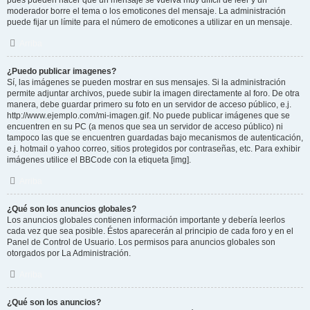
pues pueden hacer que un mensaje se vuelva muy difícil de leer y un
moderador borre el tema o los emoticones del mensaje. La administración
puede fijar un límite para el número de emoticones a utilizar en un mensaje.
Arriba
¿Puedo publicar imagenes?
Sí, las imágenes se pueden mostrar en sus mensajes. Si la administración
permite adjuntar archivos, puede subir la imagen directamente al foro. De otra
manera, debe guardar primero su foto en un servidor de acceso público, e.j.
http://www.ejemplo.com/mi-imagen.gif. No puede publicar imágenes que se
encuentren en su PC (a menos que sea un servidor de acceso público) ni
tampoco las que se encuentren guardadas bajo mecanismos de autenticación,
e.j. hotmail o yahoo correo, sitios protegidos por contraseñas, etc. Para exhibir
imágenes utilice el BBCode con la etiqueta [img].
Arriba
¿Qué son los anuncios globales?
Los anuncios globales contienen información importante y debería leerlos
cada vez que sea posible. Éstos aparecerán al principio de cada foro y en el
Panel de Control de Usuario. Los permisos para anuncios globales son
otorgados por La Administración.
Arriba
¿Qué son los anuncios?