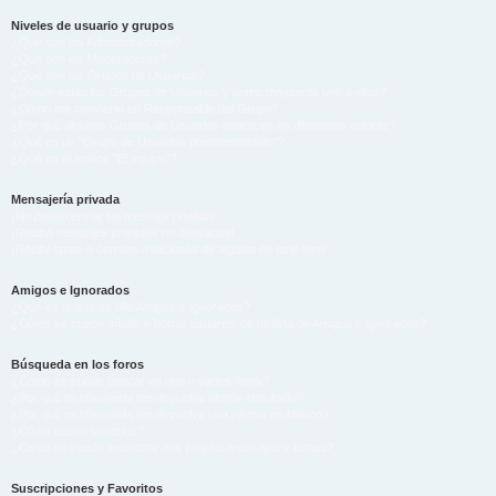
Niveles de usuario y grupos
¿Qué son los Administradores?
¿Qué son los Moderadores?
¿Qué son los Grupos de Usuarios?
¿Donde están los Grupos de Usuarios y como me puedo unir a ellos?
¿Cómo me convierto en Responsable del Grupo?
¿Por qué algunos Grupos de Usuarios aparecen en diferentes colores?
¿Qué es un "Grupo de Usuarios predeterminado"?
¿Qué es el enlace "El equipo"?
Mensajería privada
¡No puedo enviar un mensaje privado!
¡Recibo mensajes privados no deseados!
¡Recibí spam o correos maliciosos de alguien en este foro!
Amigos e Ignorados
¿Qué es la lista de Mis Amigos e Ignorados?
¿Cómo se puede añadir o borrar usuarios de mi lista de Amigos e Ignorados?
Búsqueda en los foros
¿Cómo se puede buscar en uno o varios foros?
¿Por qué mi búsqueda me devuelve ningún resultado?
¿Por qué mi búsqueda me devuelve una página en blanco?
¿Cómo busco usuarios?
¿Como se puede encontrar mis propios mensajes y temas?
Suscripciones y Favoritos