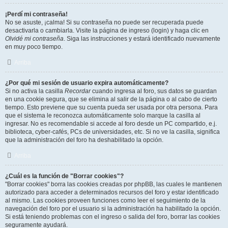
¡Perdí mi contraseña!
No se asuste, ¡calma! Si su contraseña no puede ser recuperada puede
desactivarla o cambiarla. Visite la página de ingreso (login) y haga clic en
Olvidé mi contraseña
. Siga las instrucciones y estará identificado nuevamente
en muy poco tiempo.
Arriba
¿Por qué mi sesión de usuario expira automáticamente?
Si no activa la casilla
Recordar
cuando ingresa al foro, sus datos se guardan
en una cookie segura, que se elimina al salir de la página o al cabo de cierto
tiempo. Esto previene que su cuenta pueda ser usada por otra persona. Para
que el sistema le reconozca automáticamente solo marque la casilla al
ingresar. No es recomendable si accede al foro desde un PC compartido, e.j.
biblioteca, cyber-cafés, PCs de universidades, etc. Si no ve la casilla, significa
que la administración del foro ha deshabilitado la opción.
Arriba
¿Cuál es la función de "Borrar cookies"?
"Borrar cookies" borra las cookies creadas por phpBB, las cuales le mantienen
autorizado para acceder a determinados recursos del foro y estar identificado
al mismo. Las cookies proveen funciones como leer el seguimiento de la
navegación del foro por el usuario si la administración ha habilitado la opción.
Si está teniendo problemas con el ingreso o salida del foro, borrar las cookies
seguramente ayudará.