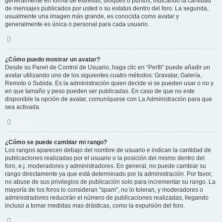
generalmente en forma de estrellas, bloques o puntos, indicando la cantidad
de mensajes publicados por usted o su estatus dentro del foro. La segunda,
usualmente una imagen más grande, es conocida como avatar y
generalmente es única o personal para cada usuario.
Arriba
¿Cómo puedo mostrar un avatar?
Desde su Panel de Control de Usuario, haga clic en “Perfil” puede añadir un
avatar utilizando uno de los siguientes cuatro métodos: Gravatar, Galería,
Remoto o Subida. Es la administración quien decide si se pueden usar o no y
en que tamaño y peso pueden ser publicadas. En caso de que no este
disponible la opción de avatar, comuníquese con La Administración para que
sea activada.
Arriba
¿Cómo se puede cambiar mi rango?
Los rangos aparecen debajo del nombre de usuario e indican la cantidad de
publicaciones realizadas por el usuario o la posición del mismo dentro del
foro, e.j. moderadores y administradores. En general, no puede cambiar su
rango directamente ya que está determinado por la administración. Por favor,
no abuse de sus privilegios de publicación solo para incrementar su rango. La
mayoría de los foros lo consideran "spam", no lo toleran, y moderadores o
administradores reducirán el número de publicaciones realizadas, llegando
incluso a tomar medidas mas drásticas, como la expulsión del foro.
Arriba