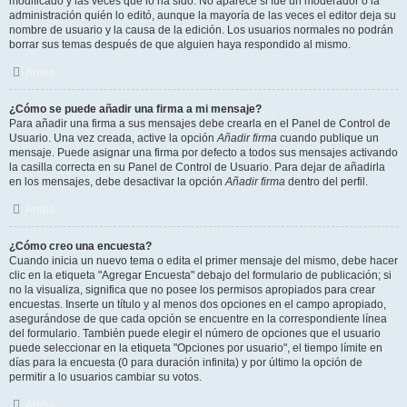
modificado y las veces que lo ha sido. No aparece si fue un moderador o la
administración quién lo editó, aunque la mayoría de las veces el editor deja su
nombre de usuario y la causa de la edición. Los usuarios normales no podrán
borrar sus temas después de que alguien haya respondido al mismo.
Arriba
¿Cómo se puede añadir una firma a mi mensaje?
Para añadir una firma a sus mensajes debe crearla en el Panel de Control de
Usuario. Una vez creada, active la opción
Añadir firma
cuando publique un
mensaje. Puede asignar una firma por defecto a todos sus mensajes activando
la casilla correcta en su Panel de Control de Usuario. Para dejar de añadirla
en los mensajes, debe desactivar la opción
Añadir firma
dentro del perfil.
Arriba
¿Cómo creo una encuesta?
Cuando inicia un nuevo tema o edita el primer mensaje del mismo, debe hacer
clic en la etiqueta "Agregar Encuesta" debajo del formulario de publicación; si
no la visualiza, significa que no posee los permisos apropiados para crear
encuestas. Inserte un título y al menos dos opciones en el campo apropiado,
asegurándose de que cada opción se encuentre en la correspondiente línea
del formulario. También puede elegir el número de opciones que el usuario
puede seleccionar en la etiqueta "Opciones por usuario", el tiempo límite en
días para la encuesta (0 para duración infinita) y por último la opción de
permitir a lo usuarios cambiar su votos.
Arriba