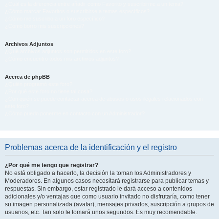
¿Cuál es la diferencia entre añadir como Favorito y suscribirme a un tema?
¿Cómo marcar Favoritos o suscribirse a temas específicos?
¿Cómo me suscribo a un foro específico?
¿Cómo borro mis suscripciones?
Archivos Adjuntos
¿Qué archivos adjuntos son permitidos en este foro?
¿Cómo encuentro todos mis archivos adjuntos?
Acerca de phpBB
¿Quién programó este foro?
¿Por qué este foro no tiene tal cosa?
¿Con quién se puede contactar acerca de abusos o usos ilegales relacionados con
este foro?
¿Cómo puedo ponerme en contacto con un Administrador?
Problemas acerca de la identificación y el registro
¿Por qué me tengo que registrar?
No está obligado a hacerlo, la decisión la toman los Administradores y
Moderadores. En algunos casos necesitará registrarse para publicar temas y
respuestas. Sin embargo, estar registrado le dará acceso a contenidos
adicionales y/o ventajas que como usuario invitado no disfrutaría, como tener
su imagen personalizada (avatar), mensajes privados, suscripción a grupos de
usuarios, etc. Tan solo le tomará unos segundos. Es muy recomendable.