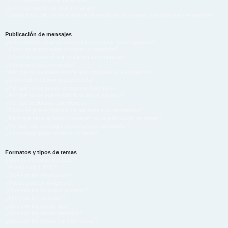
¿Cómo puedo mostrar un avatar?
¿Cómo se puede cambiar mi rango?
Cuando hago clic sobre el enlace de e-mail de un usuario, ¡me pide que me registre!
Publicación de mensajes
¿Cómo puedo crear un nuevo tema o enviar una respuesta?
¿Cómo se puede editar o borrar un mensaje?
¿Cómo se puede añadir una firma a mi mensaje?
¿Cómo creo una encuesta?
¿Por qué no se puede añadir más opciones a la encuesta?
¿Cómo edito o borro una encuesta?
¿Por qué no se puede acceder a algún foro?
¿Por qué no se puede añadir archivos adjuntos?
¿Por qué recibí una advertencia?
¿Cómo se puede reportar un mensaje a un moderador?
¿Para qué sirve el botón "Guardar" en la publicación de temas?
¿Por qué mis mensajes necesitan ser aprobados?
¿Cómo hago para reactivar un tema?
Formatos y tipos de temas
¿Qué es el código BBCode?
¿Puedo usar HTML?
¿Qué son los emoticonos?
¿Puedo publicar imagenes?
¿Qué son los anuncios globales?
¿Qué son los anuncios?
¿Qué son los temas fijos?
¿Qué son los temas cerrados?
¿Qué son los iconos para los temas?