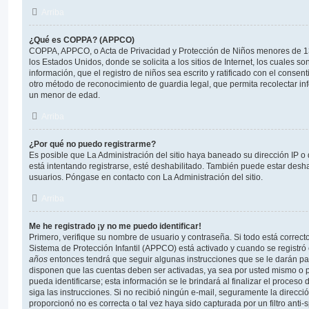
Arriba
¿Qué es COPPA? (APPCO)
COPPA, APPCO, o Acta de Privacidad y Protección de Niños menores de 13
los Estados Unidos, donde se solicita a los sitios de Internet, los cuales s
información, que el registro de niños sea escrito y ratificado con el conse
otro método de reconocimiento de guardia legal, que permita recolectar in
un menor de edad.
Arriba
¿Por qué no puedo registrarme?
Es posible que La Administración del sitio haya baneado su dirección IP o
está intentando registrarse, esté deshabilitado. También puede estar desha
usuarios. Póngase en contacto con La Administración del sitio.
Arriba
Me he registrado ¡y no me puedo identificar!
Primero, verifique su nombre de usuario y contraseña. Si todo está correcto
Sistema de Protección Infantil (APPCO) está activado y cuando se registró 
años
entonces tendrá que seguir algunas instrucciones que se le darán par
disponen que las cuentas deben ser activadas, ya sea por usted mismo o p
pueda identificarse; esta información se le brindará al finalizar el proceso d
siga las instrucciones. Si no recibió ningún e-mail, seguramente la direcci
proporcionó no es correcta o tal vez haya sido capturada por un filtro anti