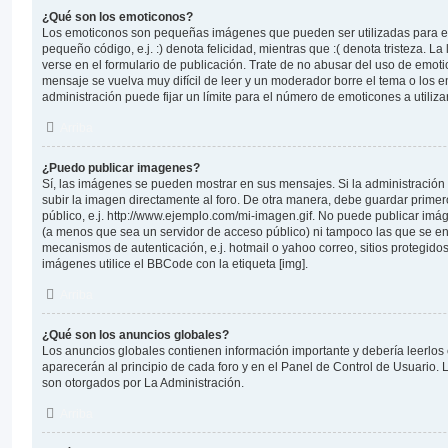
¿Qué son los emoticonos?
Los emoticonos son pequeñas imágenes que pueden ser utilizadas para e
pequeño código, e.j. :) denota felicidad, mientras que :( denota tristeza. 
verse en el formulario de publicación. Trate de no abusar del uso de emo
mensaje se vuelva muy difícil de leer y un moderador borre el tema o los 
administración puede fijar un límite para el número de emoticones a utiliz
Arriba
¿Puedo publicar imagenes?
Sí, las imágenes se pueden mostrar en sus mensajes. Si la administración
subir la imagen directamente al foro. De otra manera, debe guardar primer
público, e.j. http://www.ejemplo.com/mi-imagen.gif. No puede publicar im
(a menos que sea un servidor de acceso público) ni tampoco las que se 
mecanismos de autenticación, e.j. hotmail o yahoo correo, sitios protegidos
imágenes utilice el BBCode con la etiqueta [img].
Arriba
¿Qué son los anuncios globales?
Los anuncios globales contienen información importante y debería leerlos
aparecerán al principio de cada foro y en el Panel de Control de Usuario.
son otorgados por La Administración.
Arriba