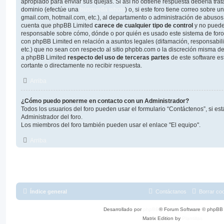
apropiado para enviar sus quejas. Si así no obtiene respuesta debería trat
dominio (efectúe una
búsqueda whois
) o, si este foro tiene correo sobre u
gmail.com, hotmail.com, etc.), al departamento o administración de abusos 
cuenta que phpBB Limited
carece de cualquier tipo de control
y no puede
responsable sobre cómo, dónde o por quién es usado este sistema de foros
con phpBB Limited en relación a asuntos legales (difamación, responsabil
etc.) que no sean con respecto al sitio phpbb.com o la discreción misma d
a phpBB Limited
respecto del uso de terceras partes
de este software es
cortante o directamente no recibir respuesta.
Arriba
¿Cómo puedo ponerme en contacto con un Administrador?
Todos los usuarios del foro pueden usar el formulario “Contáctenos”, si est
Administrador del foro.
Los miembros del foro también pueden usar el enlace "El equipo".
Arriba
Índice general
Contáctanos
Borrar co
Desarrollado por
phpBB
® Forum Software © phpBB 
Matrix Edition by
Plantillas