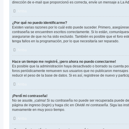
dirección de e-mail que proporcionó es correcta, envíe un mensaje a La Ad
Arriba
¿Por qué no puedo identificarme?
Existen varias razones por lo cuál esto puede suceder. Primero, asegúres
contraseña se encuentren escritos correctamente. Si lo están, comuníques
asegurarse de que no ha sido excluido. También es posible que el foro es
tenga fallos en la programación, por lo que necesitaría ser reparado.
Arriba
Hace un tiempo me registré, ¡pero ahora no puedo conectarme!
Es posible que la administración haya desactivado o borrado su cuenta p
foros periódicamente remueven sus usuarios que no publicaron mensajes p
reducir el peso de la base de datos. Si es así, registrese de nuevo y partic
Arriba
¡Perdí mi contraseña!
No se asuste, ¡calma! Si su contraseña no puede ser recuperada puede desa
página de ingreso (login) y haga clic en
Olvidé mi contraseña
. Siga las ins
nuevamente en muy poco tiempo.
Arriba