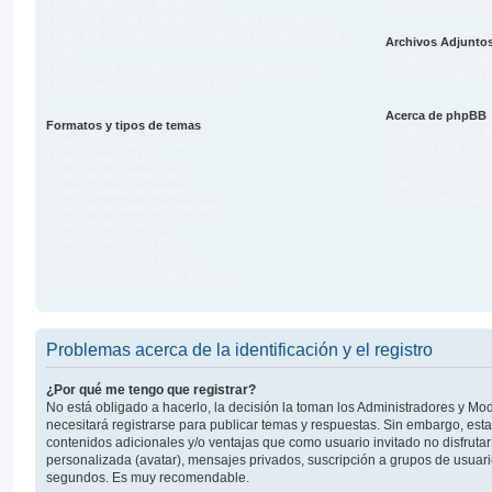
¿Cómo borro mis su
¿Por qué recibí una advertencia?
¿Cómo se puede reportar un mensaje a un moderador?
¿Para qué sirve el botón "Guardar" en la publicación de
Archivos Adjunto
temas?
¿Qué archivos adjun
¿Por qué mis mensajes necesitan ser aprobados?
¿Cómo encuentro to
¿Cómo hago para reactivar un tema?
Acerca de phpBB
Formatos y tipos de temas
¿Quién programó es
¿Qué es el código BBCode?
¿Por qué este foro n
¿Puedo usar HTML?
¿Con quién se pued
¿Qué son los emoticonos?
ilegales relacionado
¿Puedo publicar imagenes?
¿Cómo puedo ponerm
¿Qué son los anuncios globales?
¿Qué son los anuncios?
¿Qué son los temas fijos?
¿Qué son los temas cerrados?
¿Qué son los iconos para los temas?
Problemas acerca de la identificación y el registro
¿Por qué me tengo que registrar?
No está obligado a hacerlo, la decisión la toman los Administradores y M
necesitará registrarse para publicar temas y respuestas. Sin embargo, esta
contenidos adicionales y/o ventajas que como usuario invitado no disfruta
personalizada (avatar), mensajes privados, suscripción a grupos de usuario
segundos. Es muy recomendable.