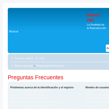
Matrix
Hifi
La Realidad de
la Reproducción
Musical
Enlaces rápidos
FAQ
Índice general
Preguntas Frecuentes
Preguntas Frecuentes
Problemas acerca de la identificación y el registro
Niveles de usuari
¿Por qué me tengo que registrar?
¿Qué son los Admin
¿Qué es COPPA? (APPCO)
¿Qué son los Mode
¿Por qué no puedo registrarme?
¿Qué son los Grup
Me he registrado ¡y no me puedo identificar!
¿Donde están los 
¿Por qué no puedo identificarme?
unir a ellos?