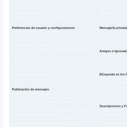
Hace un tiempo me registré, ¡pero ahora no puedo
¿Cómo me conviert
conectarme!
¿Por qué algunos G
¡Perdí mi contraseña!
diferentes colores?
¿Por qué mi sesión de usuario expira automáticamente?
¿Qué es un "Grupo 
¿Cuál es la función de "Borrar cookies"?
¿Qué es el enlace "
Preferencias de usuario y configuraciones
Mensajería privad
¿Cómo se puede cambiar mi configuración?
¡No puedo enviar u
¿Cómo evito que mi nombre de usuario aparezca en las
¡Recibo mensajes p
listas de usuarios conectados?
¡Recibí spam o corr
¡La hora en los foros no es correcta!
Cambié la zona horaria en mi perfil, ¡pero la hora sigue
Amigos e Ignorad
siendo incorrecto!
¿Qué es la lista de
¡Mi idioma no está en la lista!
¿Cómo se puede añad
¿Qué es la imagen al lado de mi nombre de usuario?
Amigos e Ignorado
¿Cómo puedo mostrar un avatar?
¿Cómo se puede cambiar mi rango?
Búsqueda en los f
Cuando hago clic sobre el enlace de e-mail de un usuario,
¿Cómo se puede bus
¡me pide que me registre!
¿Por qué mi búsque
¿Por qué mi búsque
Publicación de mensajes
¿Cómo busco usuar
¿Cómo puedo crear un nuevo tema o enviar una respuesta?
¿Como se puede enc
¿Cómo se puede editar o borrar un mensaje?
¿Cómo se puede añadir una firma a mi mensaje?
Suscripciones y F
¿Cómo creo una encuesta?
¿Cuál es la diferenc
¿Por qué no se puede añadir más opciones a la encuesta?
suscribirme a un t
¿Cómo edito o borro una encuesta?
¿Cómo marcar Favor
¿Por qué no se puede acceder a algún foro?
¿Cómo me suscribo 
¿Por qué no se puede añadir archivos adjuntos?