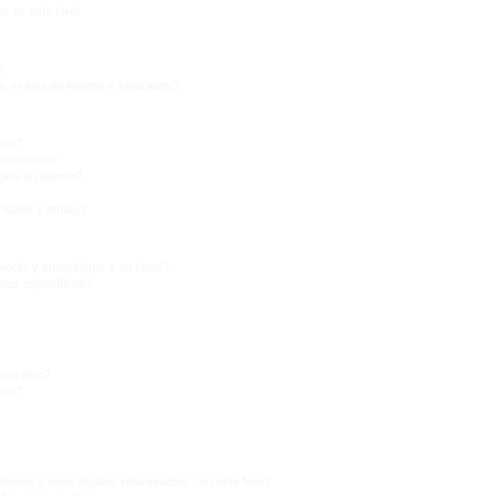
n en este foro!
?
e mi lista de Amigos e Ignorados?
ros?
resultado?
ina en blanco?
nsajes y temas?
vorito y suscribirme a un tema?
emas específicos?
ste foro?
tos?
busos o usos ilegales relacionados con este foro?