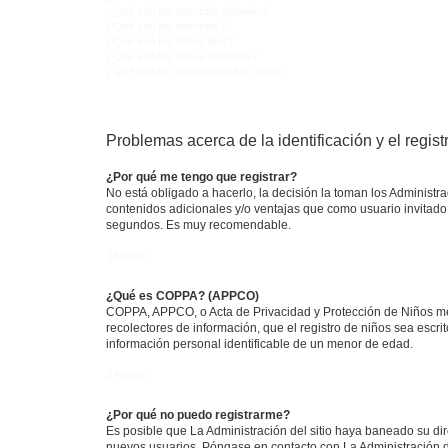
¿Qué son los anuncios globales?
¿Qué son los anuncios?
¿Qué son los temas fijos?
¿Qué son los temas cerrados?
¿Qué son los iconos para los temas?
Problemas acerca de la identificación y el regist
¿Por qué me tengo que registrar?
No está obligado a hacerlo, la decisión la toman los Administr
contenidos adicionales y/o ventajas que como usuario invitado 
segundos. Es muy recomendable.
Arriba
¿Qué es COPPA? (APPCO)
COPPA, APPCO, o Acta de Privacidad y Protección de Niños meno
recolectores de información, que el registro de niños sea escri
información personal identificable de un menor de edad.
Arriba
¿Por qué no puedo registrarme?
Es posible que La Administración del sitio haya baneado su dir
nuevos usuarios. Póngase en contacto con La Administración de