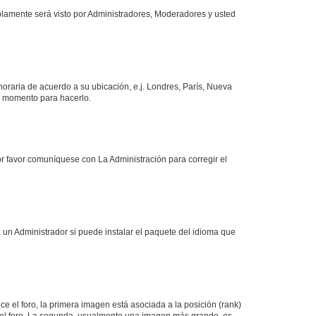
solamente será visto por Administradores, Moderadores y usted
 horaria de acuerdo a su ubicación, e.j. Londres, París, Nueva
en momento para hacerlo.
or favor comuníquese con La Administración para corregir el
 un Administrador si puede instalar el paquete del idioma que
 el foro, la primera imagen está asociada a la posición (rank)
 del foro. La segunda, usualmente una imagen más grande, es