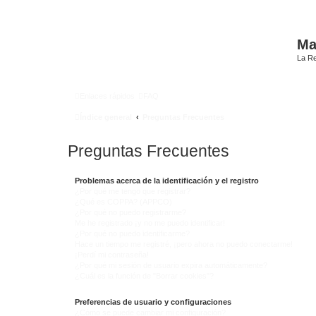
Mat
La Re
Enlaces rápidos
FAQ
Índice general
Preguntas Frecuentes
Preguntas Frecuentes
Problemas acerca de la identificación y el registro
¿Por qué me tengo que registrar?
¿Qué es COPPA? (APPCO)
¿Por qué no puedo registrarme?
Me he registrado ¡y no me puedo identificar!
¿Por qué no puedo identificarme?
Hace un tiempo me registré, ¡pero ahora no puedo conectarme!
¡Perdí mi contraseña!
¿Por qué mi sesión de usuario expira automáticamente?
¿Cuál es la función de "Borrar cookies"?
Preferencias de usuario y configuraciones
¿Cómo se puede cambiar mi configuración?