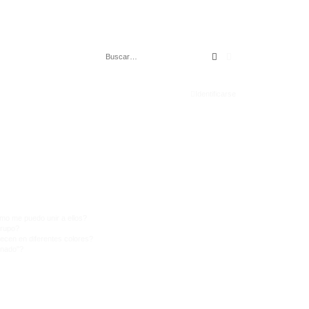
Buscar
Búsqueda avanza
Identificarse
mo me puedo unir a ellos?
Grupo?
ecen en diferentes colores?
inado"?