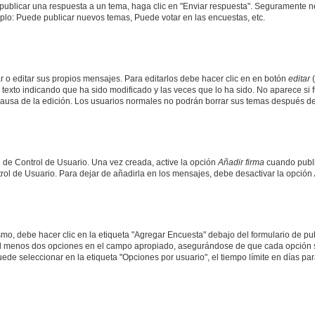
publicar una respuesta a un tema, haga clic en "Enviar respuesta". Seguramente ne
mplo: Puede publicar nuevos temas, Puede votar en las encuestas, etc.
 o editar sus propios mensajes. Para editarlos debe hacer clic en en botón
editar
(
texto indicando que ha sido modificado y las veces que lo ha sido. No aparece si 
a causa de la edición. Los usuarios normales no podrán borrar sus temas después 
 de Control de Usuario. Una vez creada, active la opción
Añadir firma
cuando publi
trol de Usuario. Para dejar de añadirla en los mensajes, debe desactivar la opción
o, debe hacer clic en la etiqueta "Agregar Encuesta" debajo del formulario de publi
 al menos dos opciones en el campo apropiado, asegurándose de que cada opción se
 seleccionar en la etiqueta "Opciones por usuario", el tiempo límite en días para 