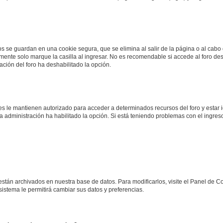
os se guardan en una cookie segura, que se elimina al salir de la página o al cab
ente solo marque la casilla al ingresar. No es recomendable si accede al foro des
tración del foro ha deshabilitado la opción.
les le mantienen autorizado para acceder a determinados recursos del foro y estar
 la administración ha habilitado la opción. Si está teniendo problemas con el ingres
 están archivados en nuestra base de datos. Para modificarlos, visite el Panel de 
 sistema le permitirá cambiar sus datos y preferencias.