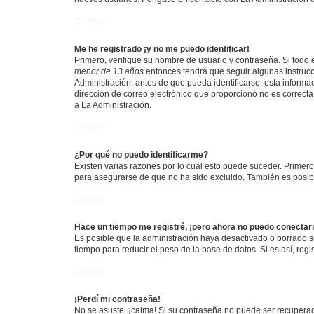
Arriba
Me he registrado ¡y no me puedo identificar!
Primero, verifique su nombre de usuario y contraseña. Si todo e
menor de 13 años
entonces tendrá que seguir algunas instrucc
Administración, antes de que pueda identificarse; esta informaci
dirección de correo electrónico que proporcionó no es correcta 
a La Administración.
Arriba
¿Por qué no puedo identificarme?
Existen varias razones por lo cuál esto puede suceder. Primer
para asegurarse de que no ha sido excluido. También es posible
Arriba
Hace un tiempo me registré, ¡pero ahora no puedo conecta
Es posible que la administración haya desactivado o borrado 
tiempo para reducir el peso de la base de datos. Si es así, regi
Arriba
¡Perdí mi contraseña!
No se asuste, ¡calma! Si su contraseña no puede ser recuperada