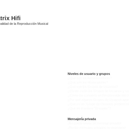
rix Hifi
alidad de la Reproducción Musical
Niveles de usuario y grupos
¿Qué son los Administradores?
¿Qué son los Moderadores?
¿Qué son los Grupos de Usuarios?
¿Donde están los Grupos de Usuarios y co
¿Cómo me convierto en Responsable del 
¿Por qué algunos Grupos de Usuarios apar
¿Qué es un "Grupo de Usuarios predeterm
¿Qué es el enlace "El equipo"?
Mensajería privada
¡No puedo enviar un mensaje privado!
¡Recibo mensajes privados no deseados!