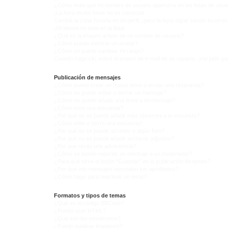
¿Cómo evito que mi nombre de usuario aparezca en las listas de usu
¡La hora en los foros no es correcta!
Cambié la zona horaria en mi perfil, ¡pero la hora sigue siendo incorrec
¡Mi idioma no está en la lista!
¿Qué es la imagen al lado de mi nombre de usuario?
¿Cómo puedo mostrar un avatar?
¿Cómo se puede cambiar mi rango?
Cuando hago clic sobre el enlace de e-mail de un usuario, ¡me pide qu
Publicación de mensajes
¿Cómo puedo crear un nuevo tema o enviar una respuesta?
¿Cómo se puede editar o borrar un mensaje?
¿Cómo se puede añadir una firma a mi mensaje?
¿Cómo creo una encuesta?
¿Por qué no se puede añadir más opciones a la encuesta?
¿Cómo edito o borro una encuesta?
¿Por qué no se puede acceder a algún foro?
¿Por qué no se puede añadir archivos adjuntos?
¿Por qué recibí una advertencia?
¿Cómo se puede reportar un mensaje a un moderador?
¿Para qué sirve el botón "Guardar" en la publicación de temas?
¿Por qué mis mensajes necesitan ser aprobados?
¿Cómo hago para reactivar un tema?
Formatos y tipos de temas
¿Qué es el código BBCode?
¿Puedo usar HTML?
¿Qué son los emoticonos?
¿Puedo publicar imagenes?