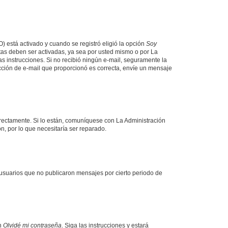
O) está activado y cuando se registró eligió la opción
Soy
tas deben ser activadas, ya sea por usted mismo o por La
 las instrucciones. Si no recibió ningún e-mail, seguramente la
rección de e-mail que proporcionó es correcta, envíe un mensaje
rrectamente. Si lo están, comuníquese con La Administración
n, por lo que necesitaría ser reparado.
usuarios que no publicaron mensajes por cierto periodo de
en
Olvidé mi contraseña
. Siga las instrucciones y estará