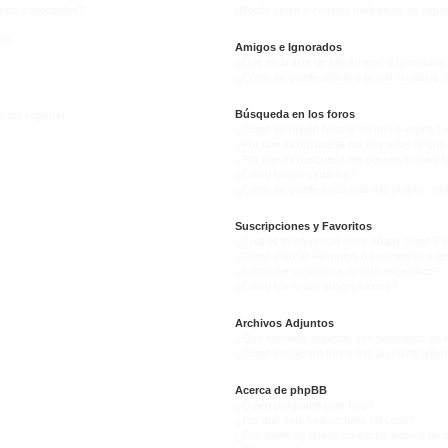
arios conectados?
¡Recibí spam o correos maliciosos de alguie
to!
Amigos e Ignorados
¿Qué es la lista de Mis Amigos e Ignorados
¿Cómo se puede añadir o borrar usuarios d
Búsqueda en los foros
e me registre!
¿Cómo se puede buscar en uno o varios fo
¿Por qué mi búsqueda me devuelve ningún 
¿Por qué mi búsqueda me devuelve una pág
¿Cómo busco usuarios?
¿Como se puede encontrar mis propios me
Suscripciones y Favoritos
¿Cuál es la diferencia entre añadir como Fa
¿Cómo marcar Favoritos o suscribirse a t
¿Cómo me suscribo a un foro específico?
¿Cómo borro mis suscripciones?
Archivos Adjuntos
¿Qué archivos adjuntos son permitidos en e
¿Cómo encuentro todos mis archivos adjun
Acerca de phpBB
¿Quién programó este foro?
¿Por qué este foro no tiene tal cosa?
¿Con quién se puede contactar acerca de a