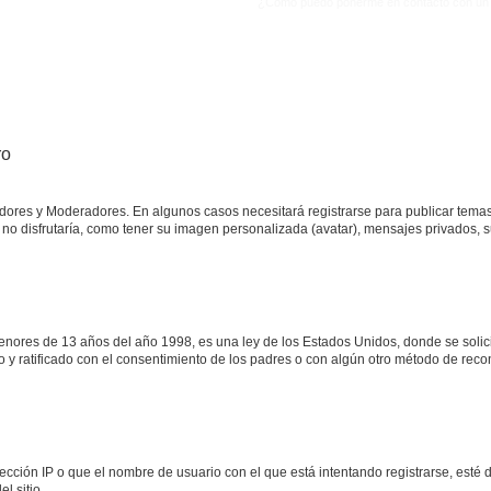
¿Cómo puedo ponerme en contacto con un 
ro
adores y Moderadores. En algunos casos necesitará registrarse para publicar temas
no disfrutaría, como tener su imagen personalizada (avatar), mensajes privados, s
res de 13 años del año 1998, es una ley de los Estados Unidos, donde se solicita 
to y ratificado con el consentimiento de los padres o con algún otro método de rec
ección IP o que el nombre de usuario con el que está intentando registrarse, esté 
l sitio.