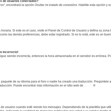
as de usuarios conectados?
os", encontrará la opción
Ocultar mi estado de conexións
. Habilite esta opción y 
horaria. Si este es el caso, visite el Panel de Control de Usuario y defina su zona
 como las demás preferencias, debe estar registrado. Si no lo está, este es un bu
do incorrecto!
 sigue siendo incorrecta, entonces la hora almacenada en el servidor es errónea. P
 paquete de su idioma para el foro o nadie ha creado una traducción. Pregúntele a
 traducción. Puede encontrar más información en el sitio web de
phpBB
®
suario cuando esté viendo los mensajes. Dependiendo de la plantilla que utilice
ntos, indicando la cantidad de mensajes publicados por usted o su estatus dentro