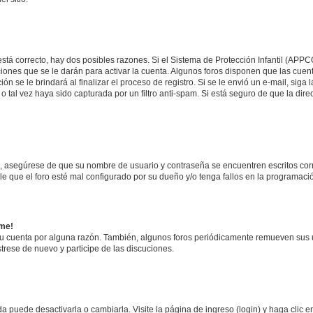
stá correcto, hay dos posibles razones. Si el Sistema de Protección Infantil (APPC
iones que se le darán para activar la cuenta. Algunos foros disponen que las cuen
ón se le brindará al finalizar el proceso de registro. Si se le envió un e-mail, siga
o tal vez haya sido capturada por un filtro anti-spam. Si está seguro de que la di
o, asegúrese de que su nombre de usuario y contraseña se encuentren escritos co
 que el foro esté mal configurado por su dueño y/o tenga fallos en la programació
rme!
su cuenta por alguna razón. También, algunos foros periódicamente remueven sus 
strese de nuevo y participe de las discuciones.
 puede desactivarla o cambiarla. Visite la página de ingreso (login) y haga clic 