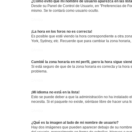
¿Cómo evito que mi nombre de usuario aparezca en las list
Desde su Panel de Control de Usuario, en "Preferencias de For
mismo. Se le contará como usuario oculto.
Arriba
¡La hora en los foros no es correcta!
Es posible que esté viendo la hora correspondiente a otra zona 
York, Sydney, etc. Recuerde que para cambiar la zona horaria,
Arriba
Cambié la zona horaria en mi perfil, ¡pero la hora sigue sien
Si está seguro de que de la zona horaria es correcta y la hora
problema.
Arriba
¡Mi idioma no está en la lista!
Esto se puede deber a que la administración no ha instalado el
necesita. Si el paquete no existe, siéntase libre de hacer una
Arriba
¿Qué es la imagen al lado de mi nombre de usuario?
Hay dos imágenes que pueden aparecer debajo de su nombre de u
del usuario, generalmente en forma de estrellas, bloques o pu