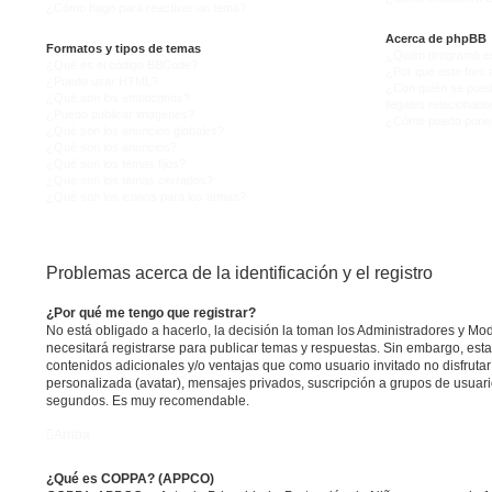
¿Cómo hago para reactivar un tema?
Acerca de phpBB
Formatos y tipos de temas
¿Quién programó es
¿Qué es el código BBCode?
¿Por qué este foro n
¿Puedo usar HTML?
¿Con quién se pued
¿Qué son los emoticonos?
ilegales relacionado
¿Puedo publicar imagenes?
¿Cómo puedo ponerm
¿Qué son los anuncios globales?
¿Qué son los anuncios?
¿Qué son los temas fijos?
¿Qué son los temas cerrados?
¿Qué son los iconos para los temas?
Problemas acerca de la identificación y el registro
¿Por qué me tengo que registrar?
No está obligado a hacerlo, la decisión la toman los Administradores y M
necesitará registrarse para publicar temas y respuestas. Sin embargo, esta
contenidos adicionales y/o ventajas que como usuario invitado no disfruta
personalizada (avatar), mensajes privados, suscripción a grupos de usuario
segundos. Es muy recomendable.
Arriba
¿Qué es COPPA? (APPCO)