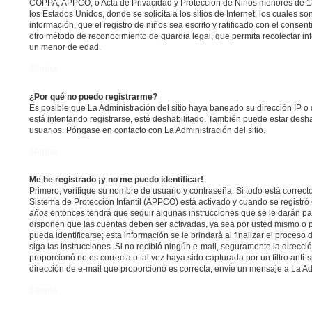
COPPA, APPCO, o Acta de Privacidad y Protección de Niños menores de 13
los Estados Unidos, donde se solicita a los sitios de Internet, los cuales s
información, que el registro de niños sea escrito y ratificado con el conse
otro método de reconocimiento de guardia legal, que permita recolectar in
un menor de edad.
Arriba
¿Por qué no puedo registrarme?
Es posible que La Administración del sitio haya baneado su dirección IP o
está intentando registrarse, esté deshabilitado. También puede estar desha
usuarios. Póngase en contacto con La Administración del sitio.
Arriba
Me he registrado ¡y no me puedo identificar!
Primero, verifique su nombre de usuario y contraseña. Si todo está correcto
Sistema de Protección Infantil (APPCO) está activado y cuando se registró 
años
entonces tendrá que seguir algunas instrucciones que se le darán par
disponen que las cuentas deben ser activadas, ya sea por usted mismo o p
pueda identificarse; esta información se le brindará al finalizar el proceso d
siga las instrucciones. Si no recibió ningún e-mail, seguramente la direcci
proporcionó no es correcta o tal vez haya sido capturada por un filtro anti
dirección de e-mail que proporcionó es correcta, envíe un mensaje a La Ad
Arriba