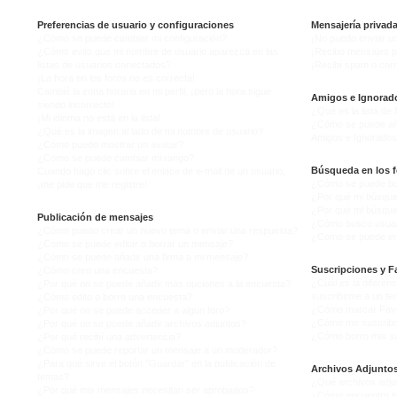
Preferencias de usuario y configuraciones
Mensajería privad
¿Cómo se puede cambiar mi configuración?
¡No puedo enviar u
¿Cómo evito que mi nombre de usuario aparezca en las
¡Recibo mensajes p
listas de usuarios conectados?
¡Recibí spam o corr
¡La hora en los foros no es correcta!
Cambié la zona horaria en mi perfil, ¡pero la hora sigue
Amigos e Ignorad
siendo incorrecto!
¿Qué es la lista de
¡Mi idioma no está en la lista!
¿Cómo se puede añad
¿Qué es la imagen al lado de mi nombre de usuario?
Amigos e Ignorado
¿Cómo puedo mostrar un avatar?
¿Cómo se puede cambiar mi rango?
Búsqueda en los f
Cuando hago clic sobre el enlace de e-mail de un usuario,
¿Cómo se puede bus
¡me pide que me registre!
¿Por qué mi búsque
¿Por qué mi búsque
Publicación de mensajes
¿Cómo busco usuar
¿Cómo puedo crear un nuevo tema o enviar una respuesta?
¿Como se puede enc
¿Cómo se puede editar o borrar un mensaje?
¿Cómo se puede añadir una firma a mi mensaje?
Suscripciones y F
¿Cómo creo una encuesta?
¿Cuál es la diferenc
¿Por qué no se puede añadir más opciones a la encuesta?
suscribirme a un t
¿Cómo edito o borro una encuesta?
¿Cómo marcar Favor
¿Por qué no se puede acceder a algún foro?
¿Cómo me suscribo 
¿Por qué no se puede añadir archivos adjuntos?
¿Cómo borro mis su
¿Por qué recibí una advertencia?
¿Cómo se puede reportar un mensaje a un moderador?
¿Para qué sirve el botón "Guardar" en la publicación de
Archivos Adjunto
temas?
¿Qué archivos adjun
¿Por qué mis mensajes necesitan ser aprobados?
¿Cómo encuentro to