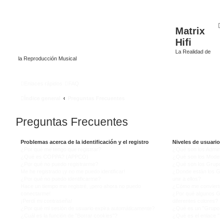
Matrix
Hifi
La Realidad de
la Reproducción Musical
Enlaces rápidos
FAQ
Índice general
Preguntas Frecuentes
Preguntas Frecuentes
Problemas acerca de la identificación y el registro
Niveles de usuari
¿Por qué me tengo que registrar?
¿Qué son los Admin
¿Qué es COPPA? (APPCO)
¿Qué son los Mode
¿Por qué no puedo registrarme?
¿Qué son los Grup
Me he registrado ¡y no me puedo identificar!
¿Donde están los 
¿Por qué no puedo identificarme?
unir a ellos?
Hace un tiempo me registré, ¡pero ahora no puedo
¿Cómo me conviert
conectarme!
¿Por qué algunos G
¡Perdí mi contraseña!
diferentes colores?
¿Por qué mi sesión de usuario expira automáticamente?
¿Qué es un "Grupo 
¿Cuál es la función de "Borrar cookies"?
¿Qué es el enlace "