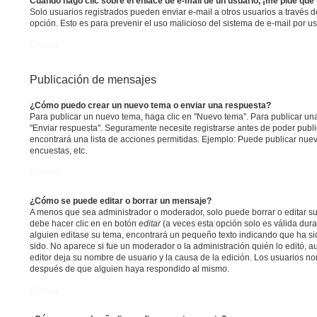
Cuando hago clic sobre el enlace de e-mail de un usuario, ¡me pide que
Solo usuarios registrados pueden enviar e-mail a otros usuarios a través del 
opción. Esto es para prevenir el uso malicioso del sistema de e-mail por 
Arriba
Publicación de mensajes
¿Cómo puedo crear un nuevo tema o enviar una respuesta?
Para publicar un nuevo tema, haga clic en "Nuevo tema". Para publicar una
"Enviar respuesta". Seguramente necesite registrarse antes de poder publi
encontrará una lista de acciones permitidas. Ejemplo: Puede publicar nue
encuestas, etc.
Arriba
¿Cómo se puede editar o borrar un mensaje?
A menos que sea administrador o moderador, solo puede borrar o editar su
debe hacer clic en en botón
editar
(a veces esta opción solo es válida dura
alguien editase su tema, encontrará un pequeño texto indicando que ha si
sido. No aparece si fue un moderador o la administración quién lo editó, a
editor deja su nombre de usuario y la causa de la edición. Los usuarios n
después de que alguien haya respondido al mismo.
Arriba