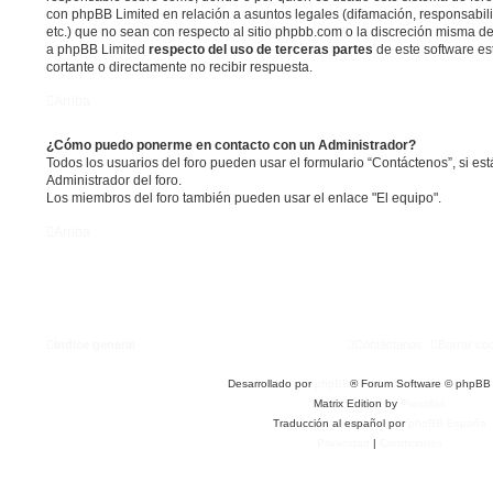
con phpBB Limited en relación a asuntos legales (difamación, responsabil
etc.) que no sean con respecto al sitio phpbb.com o la discreción misma d
a phpBB Limited
respecto del uso de terceras partes
de este software es
cortante o directamente no recibir respuesta.
Arriba
¿Cómo puedo ponerme en contacto con un Administrador?
Todos los usuarios del foro pueden usar el formulario “Contáctenos”, si est
Administrador del foro.
Los miembros del foro también pueden usar el enlace "El equipo".
Arriba
Índice general
Contáctanos
Borrar co
Desarrollado por
phpBB
® Forum Software © phpBB 
Matrix Edition by
Plantillas
Traducción al español por
phpBB España
Privacidad
|
Condiciones