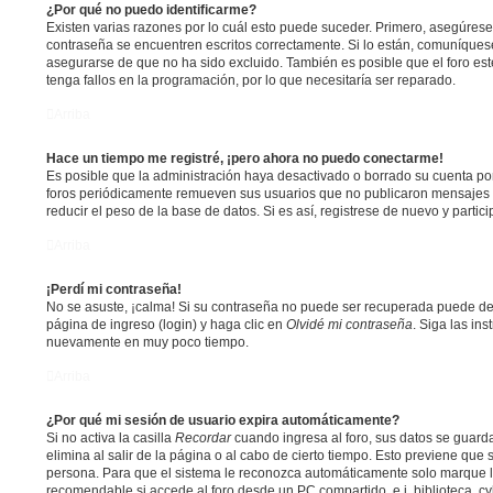
¿Por qué no puedo identificarme?
Existen varias razones por lo cuál esto puede suceder. Primero, asegúres
contraseña se encuentren escritos correctamente. Si lo están, comuníques
asegurarse de que no ha sido excluido. También es posible que el foro es
tenga fallos en la programación, por lo que necesitaría ser reparado.
Arriba
Hace un tiempo me registré, ¡pero ahora no puedo conectarme!
Es posible que la administración haya desactivado o borrado su cuenta p
foros periódicamente remueven sus usuarios que no publicaron mensajes p
reducir el peso de la base de datos. Si es así, registrese de nuevo y partic
Arriba
¡Perdí mi contraseña!
No se asuste, ¡calma! Si su contraseña no puede ser recuperada puede desa
página de ingreso (login) y haga clic en
Olvidé mi contraseña
. Siga las ins
nuevamente en muy poco tiempo.
Arriba
¿Por qué mi sesión de usuario expira automáticamente?
Si no activa la casilla
Recordar
cuando ingresa al foro, sus datos se guard
elimina al salir de la página o al cabo de cierto tiempo. Esto previene que
persona. Para que el sistema le reconozca automáticamente solo marque la 
recomendable si accede al foro desde un PC compartido, e.j. biblioteca, c