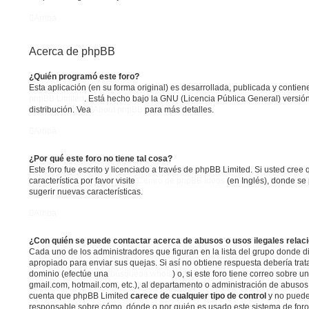
Arriba
Acerca de phpBB
¿Quién programó este foro?
Esta aplicación (en su forma original) es desarrollada, publicada y contie
phpBB Limited
. Está hecho bajo la GNU (Licencia Pública General) versión
distribución. Vea
About phpBB
para más detalles.
Arriba
¿Por qué este foro no tiene tal cosa?
Este foro fue escrito y licenciado a través de phpBB Limited. Si usted cre
característica por favor visite
Centro de phpBB Ideas
(en Inglés), donde se 
sugerir nuevas características.
Arriba
¿Con quién se puede contactar acerca de abusos o usos ilegales relac
Cada uno de los administradores que figuran en la lista del grupo donde d
apropiado para enviar sus quejas. Si así no obtiene respuesta debería trat
dominio (efectúe una
búsqueda whois
) o, si este foro tiene correo sobre u
gmail.com, hotmail.com, etc.), al departamento o administración de abusos 
cuenta que phpBB Limited
carece de cualquier tipo de control
y no puede
responsable sobre cómo, dónde o por quién es usado este sistema de foros