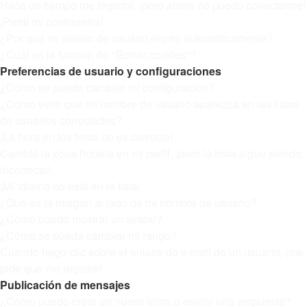
Hace un tiempo me registré, ¡pero ahora no puedo conectarme!
¡Perdí mi contraseña!
¿Por qué mi sesión de usuario expira automáticamente?
¿Cuál es la función de "Borrar cookies"?
Preferencias de usuario y configuraciones
¿Cómo se puede cambiar mi configuración?
¿Cómo evito que mi nombre de usuario aparezca en las listas
de usuarios conectados?
¡La hora en los foros no es correcta!
Cambié la zona horaria en mi perfil, ¡pero la hora sigue siendo
incorrecto!
¡Mi idioma no está en la lista!
¿Qué es la imagen al lado de mi nombre de usuario?
¿Cómo puedo mostrar un avatar?
¿Cómo se puede cambiar mi rango?
Cuando hago clic sobre el enlace de e-mail de un usuario, ¡me
pide que me registre!
Publicación de mensajes
¿Cómo puedo crear un nuevo tema o enviar una respuesta?