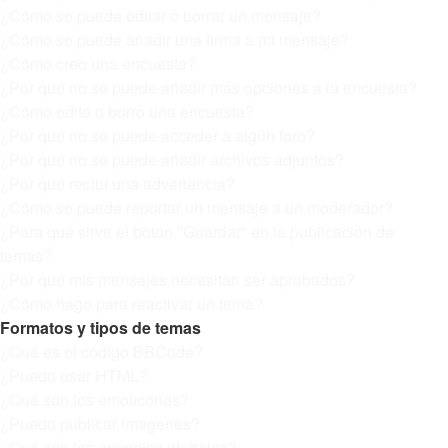
¿Cómo se puede editar o borrar un mensaje?
¿Cómo se puede añadir una firma a mi mensaje?
¿Cómo creo una encuesta?
¿Por qué no se puede añadir más opciones a la encuesta?
¿Cómo edito o borro una encuesta?
¿Por qué no se puede acceder a algún foro?
¿Por qué no se puede añadir archivos adjuntos?
¿Por qué recibí una advertencia?
¿Cómo se puede reportar un mensaje a un moderador?
¿Para qué sirve el botón "Guardar" en la publicación de
temas?
¿Por qué mis mensajes necesitan ser aprobados?
¿Cómo hago para reactivar un tema?
Formatos y tipos de temas
¿Qué es el código BBCode?
¿Puedo usar HTML?
¿Qué son los emoticonos?
¿Puedo publicar imagenes?
¿Qué son los anuncios globales?