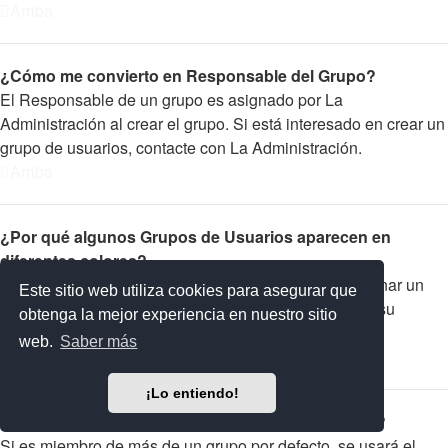
Arriba
¿Cómo me convierto en Responsable del Grupo?
El Responsable de un grupo es asignado por La
Administración al crear el grupo. Si está interesado en crear un
grupo de usuarios, contacte con La Administración.
Arriba
¿Por qué algunos Grupos de Usuarios aparecen en
diferentes colores?
La Administración del foro tiene la posibilidad de asignar un
Este sitio web utiliza cookies para asegurar que
color a los usuarios de un grupo para hacer más fácil su
obtenga la mejor experiencia en nuestro sitio
identificación.
web.
Saber más
Arriba
¡Lo entiendo!
¿Qué es un "Grupo de Usuarios predeterminado"?
Si es miembro de más de un grupo por defecto, se usará el