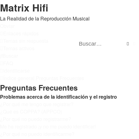
Matrix Hifi
La Realidad de la Reproducción Musical
Obviar
Enlaces rápidos
Temas sin respuesta
Busc
B
Temas activos
Buscar
FAQ
Identificarse
Índice general
Preguntas Frecuentes
Preguntas Frecuentes
Problemas acerca de la identificación y el registro
¿Por qué me tengo que registrar?
¿Qué es COPPA? (APPCO)
¿Por qué no puedo registrarme?
Me he registrado ¡y no me puedo identificar!
¿Por qué no puedo identificarme?