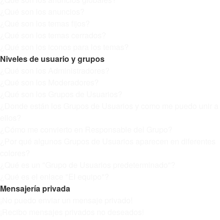
¿Qué son los anuncios?
¿Qué son los temas fijos?
¿Qué son los temas cerrados?
¿Qué son los iconos para los temas?
Niveles de usuario y grupos
¿Qué son los Administradores?
¿Qué son los Moderadores?
¿Qué son los Grupos de Usuarios?
¿Donde están los Grupos de Usuarios y como me puedo unir a
ellos?
¿Cómo me convierto en Responsable del Grupo?
¿Por qué algunos Grupos de Usuarios aparecen en diferentes
colores?
¿Qué es un "Grupo de Usuarios predeterminado"?
¿Qué es el enlace "El equipo"?
Mensajería privada
¡No puedo enviar un mensaje privado!
¡Recibo mensajes privados no deseados!