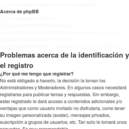
¿Cómo encuentro todos mis archivos adjuntos?
Acerca de phpBB
¿Quién programó este foro?
¿Por qué este foro no tiene tal cosa?
¿Con quién se puede contactar acerca de abusos o usos
ilegales relacionados con este foro?
¿Cómo puedo ponerme en contacto con un Administrador?
Problemas acerca de la identificación y
el registro
¿Por qué me tengo que registrar?
No está obligado a hacerlo, la decisión la toman los
Administradores y Moderadores. En algunos casos necesitará
registrarse para publicar temas y respuestas. Sin embargo,
estar registrado le dará acceso a contenidos adicionales y/o
ventajas que como usuario invitado no disfrutaría, como tener
su imagen personalizada (avatar), mensajes privados,
suscripción a grupos de usuarios, etc. Tan solo le tomará unos
segundos. Es muy recomendable.