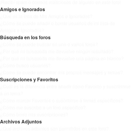
¡Recibí spam o correos maliciosos de alguien en este foro!
Amigos e Ignorados
¿Qué es la lista de Mis Amigos e Ignorados?
¿Cómo se puede añadir o borrar usuarios de mi lista de
Amigos e Ignorados?
Búsqueda en los foros
¿Cómo se puede buscar en uno o varios foros?
¿Por qué mi búsqueda me devuelve ningún resultado?
¿Por qué mi búsqueda me devuelve una página en blanco?
¿Cómo busco usuarios?
¿Como se puede encontrar mis propios mensajes y temas?
Suscripciones y Favoritos
¿Cuál es la diferencia entre añadir como Favorito y suscribirme
a un tema?
¿Cómo marcar Favoritos o suscribirse a temas específicos?
¿Cómo me suscribo a un foro específico?
¿Cómo borro mis suscripciones?
Archivos Adjuntos
¿Qué archivos adjuntos son permitidos en este foro?