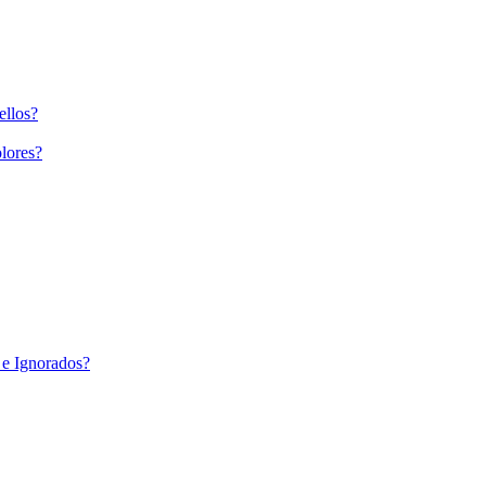
ellos?
lores?
 e Ignorados?