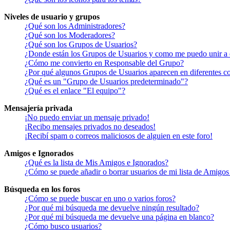
Niveles de usuario y grupos
¿Qué son los Administradores?
¿Qué son los Moderadores?
¿Qué son los Grupos de Usuarios?
¿Donde están los Grupos de Usuarios y como me puedo unir a 
¿Cómo me convierto en Responsable del Grupo?
¿Por qué algunos Grupos de Usuarios aparecen en diferentes co
¿Qué es un "Grupo de Usuarios predeterminado"?
¿Qué es el enlace "El equipo"?
Mensajería privada
¡No puedo enviar un mensaje privado!
¡Recibo mensajes privados no deseados!
¡Recibí spam o correos maliciosos de alguien en este foro!
Amigos e Ignorados
¿Qué es la lista de Mis Amigos e Ignorados?
¿Cómo se puede añadir o borrar usuarios de mi lista de Amigos
Búsqueda en los foros
¿Cómo se puede buscar en uno o varios foros?
¿Por qué mi búsqueda me devuelve ningún resultado?
¿Por qué mi búsqueda me devuelve una página en blanco?
¿Cómo busco usuarios?