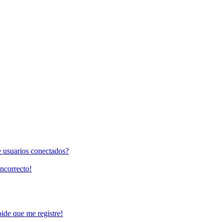
e usuarios conectados?
incorrecto!
pide que me registre!