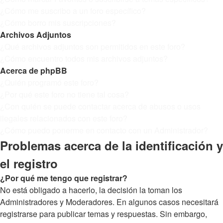
¿Cómo me suscribo a un foro específico?
¿Cómo borro mis suscripciones?
Archivos Adjuntos
¿Qué archivos adjuntos son permitidos en este foro?
¿Cómo encuentro todos mis archivos adjuntos?
Acerca de phpBB
¿Quién programó este foro?
¿Por qué este foro no tiene tal cosa?
¿Con quién se puede contactar acerca de abusos o usos
ilegales relacionados con este foro?
¿Cómo puedo ponerme en contacto con un Administrador?
Problemas acerca de la identificación y
el registro
¿Por qué me tengo que registrar?
No está obligado a hacerlo, la decisión la toman los
Administradores y Moderadores. En algunos casos necesitará
registrarse para publicar temas y respuestas. Sin embargo,