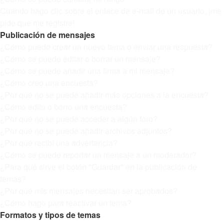
Cuando hago clic sobre el enlace de e-mail de un usuario, ¡me
pide que me registre!
Publicación de mensajes
¿Cómo puedo crear un nuevo tema o enviar una respuesta?
¿Cómo se puede editar o borrar un mensaje?
¿Cómo se puede añadir una firma a mi mensaje?
¿Cómo creo una encuesta?
¿Por qué no se puede añadir más opciones a la encuesta?
¿Cómo edito o borro una encuesta?
¿Por qué no se puede acceder a algún foro?
¿Por qué no se puede añadir archivos adjuntos?
¿Por qué recibí una advertencia?
¿Cómo se puede reportar un mensaje a un moderador?
¿Para qué sirve el botón "Guardar" en la publicación de
temas?
¿Por qué mis mensajes necesitan ser aprobados?
¿Cómo hago para reactivar un tema?
Formatos y tipos de temas