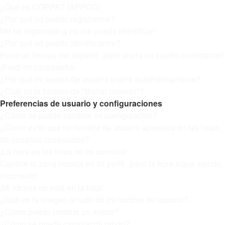
¿Qué es COPPA? (APPCO)
¿Por qué no puedo registrarme?
Me he registrado ¡y no me puedo identificar!
¿Por qué no puedo identificarme?
Hace un tiempo me registré, ¡pero ahora no puedo conectarme!
¡Perdí mi contraseña!
¿Por qué mi sesión de usuario expira automáticamente?
¿Cuál es la función de "Borrar cookies"?
Preferencias de usuario y configuraciones
¿Cómo se puede cambiar mi configuración?
¿Cómo evito que mi nombre de usuario aparezca en las listas
de usuarios conectados?
¡La hora en los foros no es correcta!
Cambié la zona horaria en mi perfil, ¡pero la hora sigue siendo
incorrecto!
¡Mi idioma no está en la lista!
¿Qué es la imagen al lado de mi nombre de usuario?
¿Cómo puedo mostrar un avatar?
¿Cómo se puede cambiar mi rango?