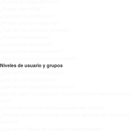
¿Qué es el código BBCode?
¿Puedo usar HTML?
¿Qué son los emoticonos?
¿Puedo publicar imagenes?
¿Qué son los anuncios globales?
¿Qué son los anuncios?
¿Qué son los temas fijos?
¿Qué son los temas cerrados?
¿Qué son los iconos para los temas?
Niveles de usuario y grupos
¿Qué son los Administradores?
¿Qué son los Moderadores?
¿Qué son los Grupos de Usuarios?
¿Donde están los Grupos de Usuarios y como me puedo unir a
ellos?
¿Cómo me convierto en Responsable del Grupo?
¿Por qué algunos Grupos de Usuarios aparecen en diferentes
colores?
¿Qué es un "Grupo de Usuarios predeterminado"?