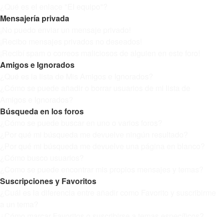
¿Qué es el enlace "El equipo"?
Mensajería privada
¡No puedo enviar un mensaje privado!
¡Recibo mensajes privados no deseados!
¡Recibí spam o correos maliciosos de alguien en este foro!
Amigos e Ignorados
¿Qué es la lista de Mis Amigos e Ignorados?
¿Cómo se puede añadir o borrar usuarios de mi lista de
Amigos e Ignorados?
Búsqueda en los foros
¿Cómo se puede buscar en uno o varios foros?
¿Por qué mi búsqueda me devuelve ningún resultado?
¿Por qué mi búsqueda me devuelve una página en blanco?
¿Cómo busco usuarios?
¿Como se puede encontrar mis propios mensajes y temas?
Suscripciones y Favoritos
¿Cuál es la diferencia entre añadir como Favorito y suscribirme
a un tema?
¿Cómo marcar Favoritos o suscribirse a temas específicos?