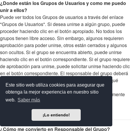
¿Donde están los Grupos de Usuarios y como me puedo
unir a ellos?
Puede ver todos los Grupos de usuarios a través del enlace
"Grupos de Usuarios". Si desea unirse a algún grupo, puede
proceder haciendo clic en el botón apropiado. No todos los
grupos tienen libre acceso. Sin embargo, algunos requieren
aprobación para poder unirse, otros están cerrados y algunos
son ocultos. Si el grupo se encuentra abierto, puede unirse
haciendo clic en el botón correspondiente. Si el grupo requiere
de aprobación para unirse, puede solicitar unirse haciendo clic
en el botón correspondiente. El responsable del grupo deberá
aprobar su solicitud y seguramente le preguntará por qué
Este sitio web utiliza cookies para asegurar que
desea hacerlo. Por favor no moleste continuamente al
obtenga la mejor experiencia en nuestro sitio
Responsable de Grupo si rechaza su solicitud; seguramente
web.
Saber más
tenga sus razones.
Arriba
¡Lo entiendo!
¿Cómo me convierto en Responsable del Grupo?