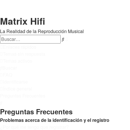
Matrix Hifi
La Realidad de la Reproducción Musical
Buscar
Búsqueda
avanzada
Enlaces rápidos
Temas sin respuesta
Temas activos
Buscar
FAQ
Identificarse
Índice general
Preguntas Frecuentes
Buscar
Preguntas Frecuentes
Problemas acerca de la identificación y el registro
¿Por qué me tengo que registrar?