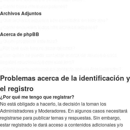
¿Cómo borro mis suscripciones?
Archivos Adjuntos
¿Qué archivos adjuntos son permitidos en este foro?
¿Cómo encuentro todos mis archivos adjuntos?
Acerca de phpBB
¿Quién programó este foro?
¿Por qué este foro no tiene tal cosa?
¿Con quién se puede contactar acerca de abusos o usos
ilegales relacionados con este foro?
¿Cómo puedo ponerme en contacto con un Administrador?
Problemas acerca de la identificación y
el registro
¿Por qué me tengo que registrar?
No está obligado a hacerlo, la decisión la toman los
Administradores y Moderadores. En algunos casos necesitará
registrarse para publicar temas y respuestas. Sin embargo,
estar registrado le dará acceso a contenidos adicionales y/o