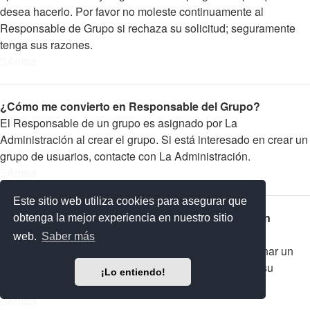
desea hacerlo. Por favor no moleste continuamente al
Responsable de Grupo si rechaza su solicitud; seguramente
tenga sus razones.
Arriba
¿Cómo me convierto en Responsable del Grupo?
El Responsable de un grupo es asignado por La
Administración al crear el grupo. Si está interesado en crear un
grupo de usuarios, contacte con La Administración.
Arriba
Este sitio web utiliza cookies para asegurar que
¿Por qué algunos Grupos de Usuarios aparecen en
obtenga la mejor experiencia en nuestro sitio
diferentes colores?
web.
Saber más
La Administración del foro tiene la posibilidad de asignar un
color a los usuarios de un grupo para hacer más fácil su
¡Lo entiendo!
identificación.
Arriba