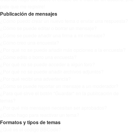
pide que me registre!
Publicación de mensajes
¿Cómo puedo crear un nuevo tema o enviar una respuesta?
¿Cómo se puede editar o borrar un mensaje?
¿Cómo se puede añadir una firma a mi mensaje?
¿Cómo creo una encuesta?
¿Por qué no se puede añadir más opciones a la encuesta?
¿Cómo edito o borro una encuesta?
¿Por qué no se puede acceder a algún foro?
¿Por qué no se puede añadir archivos adjuntos?
¿Por qué recibí una advertencia?
¿Cómo se puede reportar un mensaje a un moderador?
¿Para qué sirve el botón "Guardar" en la publicación de
temas?
¿Por qué mis mensajes necesitan ser aprobados?
¿Cómo hago para reactivar un tema?
Formatos y tipos de temas
¿Qué es el código BBCode?