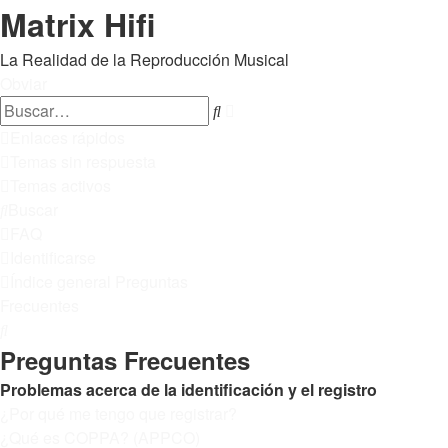
Matrix Hifi
La Realidad de la Reproducción Musical
Obviar
Búsqueda
Buscar
avanzada
Enlaces rápidos
Temas sin respuesta
Temas activos
Buscar
FAQ
Identificarse
Índice general
Preguntas
Frecuentes
Buscar
Preguntas Frecuentes
Problemas acerca de la identificación y el registro
¿Por qué me tengo que registrar?
¿Qué es COPPA? (APPCO)