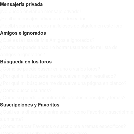
Mensajería privada
¡No puedo enviar un mensaje privado!
¡Recibo mensajes privados no deseados!
¡Recibí spam o correos maliciosos de alguien en este foro!
Amigos e Ignorados
¿Qué es la lista de Mis Amigos e Ignorados?
¿Cómo se puede añadir o borrar usuarios de mi lista de
Amigos e Ignorados?
Búsqueda en los foros
¿Cómo se puede buscar en uno o varios foros?
¿Por qué mi búsqueda me devuelve ningún resultado?
¿Por qué mi búsqueda me devuelve una página en blanco?
¿Cómo busco usuarios?
¿Como se puede encontrar mis propios mensajes y temas?
Suscripciones y Favoritos
¿Cuál es la diferencia entre añadir como Favorito y suscribirme
a un tema?
¿Cómo marcar Favoritos o suscribirse a temas específicos?
¿Cómo me suscribo a un foro específico?