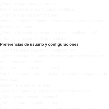
¿Por qué no puedo registrarme?
Me he registrado ¡y no me puedo identificar!
¿Por qué no puedo identificarme?
Hace un tiempo me registré, ¡pero ahora no puedo conectarme!
¡Perdí mi contraseña!
¿Por qué mi sesión de usuario expira automáticamente?
¿Cuál es la función de "Borrar cookies"?
Preferencias de usuario y configuraciones
¿Cómo se puede cambiar mi configuración?
¿Cómo evito que mi nombre de usuario aparezca en las listas
de usuarios conectados?
¡La hora en los foros no es correcta!
Cambié la zona horaria en mi perfil, ¡pero la hora sigue siendo
incorrecto!
¡Mi idioma no está en la lista!
¿Qué es la imagen al lado de mi nombre de usuario?
¿Cómo puedo mostrar un avatar?
¿Cómo se puede cambiar mi rango?
Cuando hago clic sobre el enlace de e-mail de un usuario, ¡me