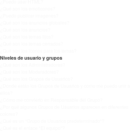
¿Puedo usar HTML?
¿Qué son los emoticonos?
¿Puedo publicar imagenes?
¿Qué son los anuncios globales?
¿Qué son los anuncios?
¿Qué son los temas fijos?
¿Qué son los temas cerrados?
¿Qué son los iconos para los temas?
Niveles de usuario y grupos
¿Qué son los Administradores?
¿Qué son los Moderadores?
¿Qué son los Grupos de Usuarios?
¿Donde están los Grupos de Usuarios y como me puedo unir a
ellos?
¿Cómo me convierto en Responsable del Grupo?
¿Por qué algunos Grupos de Usuarios aparecen en diferentes
colores?
¿Qué es un "Grupo de Usuarios predeterminado"?
¿Qué es el enlace "El equipo"?