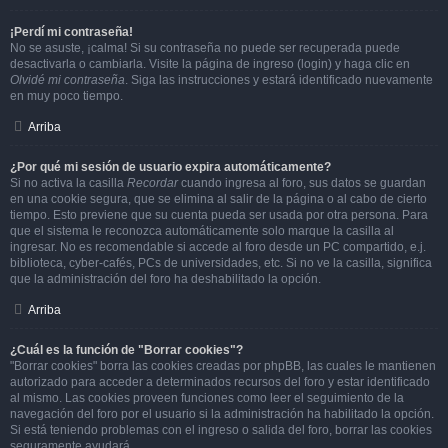
¡Perdí mi contraseña!
No se asuste, ¡calma! Si su contraseña no puede ser recuperada puede
desactivarla o cambiarla. Visite la página de ingreso (login) y haga clic en
Olvidé mi contraseña
. Siga las instrucciones y estará identificado nuevamente
en muy poco tiempo.
Arriba
¿Por qué mi sesión de usuario expira automáticamente?
Si no activa la casilla
Recordar
cuando ingresa al foro, sus datos se guardan
en una cookie segura, que se elimina al salir de la página o al cabo de cierto
tiempo. Esto previene que su cuenta pueda ser usada por otra persona. Para
que el sistema le reconozca automáticamente solo marque la casilla al
ingresar. No es recomendable si accede al foro desde un PC compartido, e.j.
biblioteca, cyber-cafés, PCs de universidades, etc. Si no ve la casilla, significa
que la administración del foro ha deshabilitado la opción.
Arriba
¿Cuál es la función de "Borrar cookies"?
"Borrar cookies" borra las cookies creadas por phpBB, las cuales le mantienen
autorizado para acceder a determinados recursos del foro y estar identificado
al mismo. Las cookies proveen funciones como leer el seguimiento de la
navegación del foro por el usuario si la administración ha habilitado la opción.
Si está teniendo problemas con el ingreso o salida del foro, borrar las cookies
seguramente ayudará.