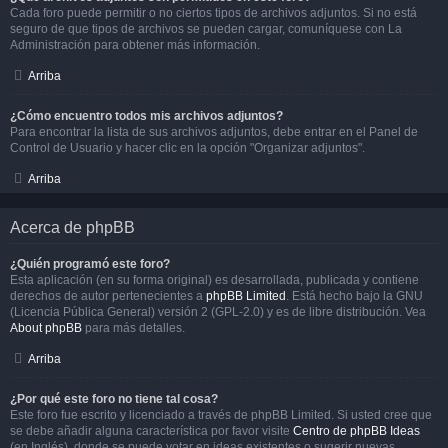
Cada foro puede permitir o no ciertos tipos de archivos adjuntos. Si no está
seguro de que tipos de archivos se pueden cargar, comuníquese con La
Administración para obtener más información.
Arriba
¿Cómo encuentro todos mis archivos adjuntos?
Para encontrar la lista de sus archivos adjuntos, debe entrar en el Panel de
Control de Usuario y hacer clic en la opción "Organizar adjuntos".
Arriba
Acerca de phpBB
¿Quién programó este foro?
Esta aplicación (en su forma original) es desarrollada, publicada y contiene
derechos de autor pertenecientes a
phpBB Limited
. Está hecho bajo la GNU
(Licencia Pública General) versión 2 (GPL-2.0) y es de libre distribución. Vea
About phpBB
para más detalles.
Arriba
¿Por qué este foro no tiene tal cosa?
Este foro fue escrito y licenciado a través de phpBB Limited. Si usted cree que
se debe añadir alguna característica por favor visite
Centro de phpBB Ideas
(en Inglés), donde se puede votar en ideas existentes o sugerir nuevas