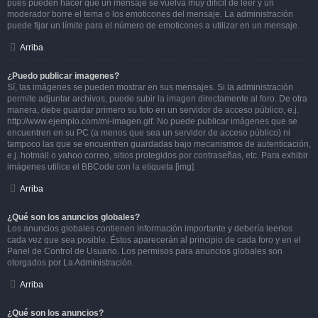
pues pueden hacer que un mensaje se vuelva muy difícil de leer y un
moderador borre el tema o los emoticones del mensaje. La administración
puede fijar un límite para el número de emoticones a utilizar en un mensaje.
Arriba
¿Puedo publicar imagenes?
Sí, las imágenes se pueden mostrar en sus mensajes. Si la administración
permite adjuntar archivos, puede subir la imagen directamente al foro. De otra
manera, debe guardar primero su foto en un servidor de acceso público, e.j.
http://www.ejemplo.com/mi-imagen.gif. No puede publicar imágenes que se
encuentren en su PC (a menos que sea un servidor de acceso público) ni
tampoco las que se encuentren guardadas bajo mecanismos de autenticación,
e.j. hotmail o yahoo correo, sitios protegidos por contraseñas, etc. Para exhibir
imágenes utilice el BBCode con la etiqueta [img].
Arriba
¿Qué son los anuncios globales?
Los anuncios globales contienen información importante y debería leerlos
cada vez que sea posible. Éstos aparecerán al principio de cada foro y en el
Panel de Control de Usuario. Los permisos para anuncios globales son
otorgados por La Administración.
Arriba
¿Qué son los anuncios?