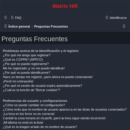
Matrix Hifi
FAQ
Identificarse
B
Índice general
Preguntas Frecuentes
u
Preguntas Frecuentes
s
c
Problemas acerca de la identificación y el registro
a
¿Por qué me tengo que registrar?
¿Qué es COPPA? (APPCO)
r
¿Por qué no puedo registrarme?
Me he registrado ¡y no me puedo identificar!
¿Por qué no puedo identificarme?
Hace un tiempo me registré, ¡pero ahora no puedo conectarme!
¡Perdí mi contraseña!
¿Por qué mi sesión de usuario expira automáticamente?
¿Cuál es la función de "Borrar cookies"?
Preferencias de usuario y configuraciones
¿Cómo se puede cambiar mi configuración?
¿Cómo evito que mi nombre de usuario aparezca en las listas de usuarios conectados?
¡La hora en los foros no es correcta!
Cambié la zona horaria en mi perfil, ¡pero la hora sigue siendo incorrecto!
¡Mi idioma no está en la lista!
¿Qué es la imagen al lado de mi nombre de usuario?