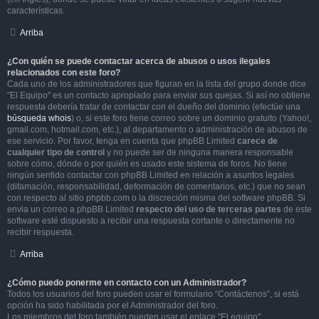
características.
Arriba
¿Con quién se puede contactar acerca de abusos o usos ilegales
relacionados con este foro?
Cada uno de los administradores que figuran en la lista del grupo donde dice
"El Equipo" es un contacto apropiado para enviar sus quejas. Si así no obtiene
respuesta debería tratar de contactar con el dueño del dominio (efectúe una
búsqueda whois
) o, si este foro tiene correo sobre un dominio gratuito (Yahoo!,
gmail.com, hotmail.com, etc.), al departamento o administración de abusos de
ese servicio. Por favor, tenga en cuenta que phpBB Limited
carece de
cualquier tipo de control
y no puede ser de ninguna manera responsable
sobre cómo, dónde o por quién es usado este sistema de foros. No tiene
ningún sentido contactar con phpBB Limited en relación a asuntos legales
(difamación, responsabilidad, deformación de comentarios, etc.) que no sean
con respecto al sitio phpbb.com o la discreción misma del software phpBB. Si
envia un correo a phpBB Limited
respecto del uso de terceras partes
de este
software esté dispuesto a recibir una respuesta cortante o directamente no
recibir respuesta.
Arriba
¿Cómo puedo ponerme en contacto con un Administrador?
Todos los usuarios del foro pueden usar el formulario “Contáctenos”, si está
opción ha sido habilitada por el Administrador del foro.
Los miembros del foro también pueden usar el enlace "El equipo".