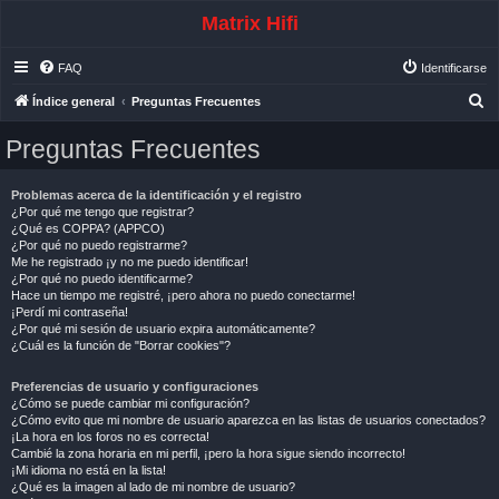
Matrix Hifi
FAQ
Identificarse
B
Índice general
Preguntas Frecuentes
u
Preguntas Frecuentes
s
c
Problemas acerca de la identificación y el registro
a
¿Por qué me tengo que registrar?
¿Qué es COPPA? (APPCO)
r
¿Por qué no puedo registrarme?
Me he registrado ¡y no me puedo identificar!
¿Por qué no puedo identificarme?
Hace un tiempo me registré, ¡pero ahora no puedo conectarme!
¡Perdí mi contraseña!
¿Por qué mi sesión de usuario expira automáticamente?
¿Cuál es la función de "Borrar cookies"?
Preferencias de usuario y configuraciones
¿Cómo se puede cambiar mi configuración?
¿Cómo evito que mi nombre de usuario aparezca en las listas de usuarios conectados?
¡La hora en los foros no es correcta!
Cambié la zona horaria en mi perfil, ¡pero la hora sigue siendo incorrecto!
¡Mi idioma no está en la lista!
¿Qué es la imagen al lado de mi nombre de usuario?