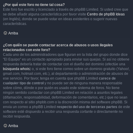
¿Por qué este foro no tiene tal cosa?
Este foro fue escrito y licenciado a través de phpBB Limited. Si usted cree que
se debe añadir alguna característica por favor visite
Centro de phpBB Ideas
(en Inglés), donde se puede votar en ideas existentes o sugerir nuevas
características.
Arriba
¿Con quién se puede contactar acerca de abusos o usos ilegales
relacionados con este foro?
Cada uno de los administradores que figuran en la lista del grupo donde dice
"El Equipo" es un contacto apropiado para enviar sus quejas. Si así no obtiene
respuesta debería tratar de contactar con el dueño del dominio (efectúe una
búsqueda whois
) o, si este foro tiene correo sobre un dominio gratuito (Yahoo!,
gmail.com, hotmail.com, etc.), al departamento o administración de abusos de
ese servicio. Por favor, tenga en cuenta que phpBB Limited
carece de
cualquier tipo de control
y no puede ser de ninguna manera responsable
sobre cómo, dónde o por quién es usado este sistema de foros. No tiene
ningún sentido contactar con phpBB Limited en relación a asuntos legales
(difamación, responsabilidad, deformación de comentarios, etc.) que no sean
con respecto al sitio phpbb.com o la discreción misma del software phpBB. Si
envia un correo a phpBB Limited
respecto del uso de terceras partes
de este
software esté dispuesto a recibir una respuesta cortante o directamente no
recibir respuesta.
Arriba