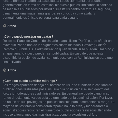
foro, la primera imagen está asociada a la posición (rank) del usuario,
generalmente en forma de estrellas, bloques o puntos, indicando la cantidad
de mensajes publicados por usted o su estatus dentro del foro. La segunda,
usualmente una imagen más grande, es conocida como avatar y
generalmente es única o personal para cada usuario.
Arriba
¿Cómo puedo mostrar un avatar?
Desde su Panel de Control de Usuario, haga clic en “Perfil” puede añadir un
avatar utilizando uno de los siguientes cuatro métodos: Gravatar, Galería,
Remoto o Subida. Es la administración quien decide si se pueden usar o no y
en que tamaño y peso pueden ser publicadas. En caso de que no este
disponible la opción de avatar, comuníquese con La Administración para que
sea activada.
Arriba
¿Cómo se puede cambiar mi rango?
Los rangos aparecen debajo del nombre de usuario e indican la cantidad de
publicaciones realizadas por el usuario o la posición del mismo dentro del
foro, e.j. moderadores y administradores. En general, no puede cambiar su
rango directamente ya que está determinado por la administración. Por favor,
no abuse de sus privilegios de publicación solo para incrementar su rango. La
mayoría de los foros lo consideran "spam", no lo toleran, y moderadores o
administradores reducirán el número de publicaciones realizadas, llegando
incluso a tomar medidas mas drásticas, como la expulsión del foro.