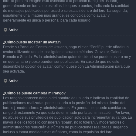
foro, la primera imagen está asociada a la posición (rank) del usuario,
generalmente en forma de estrellas, bloques o puntos, indicando la cantidad
de mensajes publicados por usted o su estatus dentro del foro. La segunda,
usualmente una imagen más grande, es conocida como avatar y
generalmente es única o personal para cada usuario.
Arriba
¿Cómo puedo mostrar un avatar?
Desde su Panel de Control de Usuario, haga clic en “Perfil” puede añadir un
avatar utilizando uno de los siguientes cuatro métodos: Gravatar, Galería,
Remoto o Subida. Es la administración quien decide si se pueden usar o no y
en que tamaño y peso pueden ser publicadas. En caso de que no este
disponible la opción de avatar, comuníquese con La Administración para que
sea activada.
Arriba
¿Cómo se puede cambiar mi rango?
Los rangos aparecen debajo del nombre de usuario e indican la cantidad de
publicaciones realizadas por el usuario o la posición del mismo dentro del
foro, e.j. moderadores y administradores. En general, no puede cambiar su
rango directamente ya que está determinado por la administración. Por favor,
no abuse de sus privilegios de publicación solo para incrementar su rango. La
mayoría de los foros lo consideran "spam", no lo toleran, y moderadores o
administradores reducirán el número de publicaciones realizadas, llegando
incluso a tomar medidas mas drásticas, como la expulsión del foro.