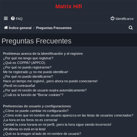
Matrix Hifi
FAQ
Identificarse
B
Índice general
Preguntas Frecuentes
u
Preguntas Frecuentes
s
c
Problemas acerca de la identificación y el registro
a
¿Por qué me tengo que registrar?
¿Qué es COPPA? (APPCO)
r
¿Por qué no puedo registrarme?
Me he registrado ¡y no me puedo identificar!
¿Por qué no puedo identificarme?
Hace un tiempo me registré, ¡pero ahora no puedo conectarme!
¡Perdí mi contraseña!
¿Por qué mi sesión de usuario expira automáticamente?
¿Cuál es la función de "Borrar cookies"?
Preferencias de usuario y configuraciones
¿Cómo se puede cambiar mi configuración?
¿Cómo evito que mi nombre de usuario aparezca en las listas de usuarios conectados?
¡La hora en los foros no es correcta!
Cambié la zona horaria en mi perfil, ¡pero la hora sigue siendo incorrecto!
¡Mi idioma no está en la lista!
¿Qué es la imagen al lado de mi nombre de usuario?