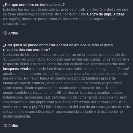
¿Por qué este foro no tiene tal cosa?
Este foro fue escrito y licenciado a través de phpBB Limited. Si usted cree que
se debe añadir alguna característica por favor visite
Centro de phpBB Ideas
(en Inglés), donde se puede votar en ideas existentes o sugerir nuevas
características.
Arriba
¿Con quién se puede contactar acerca de abusos o usos ilegales
relacionados con este foro?
Cada uno de los administradores que figuran en la lista del grupo donde dice
"El Equipo" es un contacto apropiado para enviar sus quejas. Si así no obtiene
respuesta debería tratar de contactar con el dueño del dominio (efectúe una
búsqueda whois
) o, si este foro tiene correo sobre un dominio gratuito (Yahoo!,
gmail.com, hotmail.com, etc.), al departamento o administración de abusos de
ese servicio. Por favor, tenga en cuenta que phpBB Limited
carece de
cualquier tipo de control
y no puede ser de ninguna manera responsable
sobre cómo, dónde o por quién es usado este sistema de foros. No tiene
ningún sentido contactar con phpBB Limited en relación a asuntos legales
(difamación, responsabilidad, deformación de comentarios, etc.) que no sean
con respecto al sitio phpbb.com o la discreción misma del software phpBB. Si
envia un correo a phpBB Limited
respecto del uso de terceras partes
de este
software esté dispuesto a recibir una respuesta cortante o directamente no
recibir respuesta.
Arriba