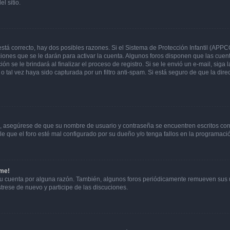
l sitio.
stá correcto, hay dos posibles razones. Si el Sistema de Protección Infantil (APPC
iones que se le darán para activar la cuenta. Algunos foros disponen que las cuen
ón se le brindará al finalizar el proceso de registro. Si se le envió un e-mail, siga
o tal vez haya sido capturada por un filtro anti-spam. Si está seguro de que la di
o, asegúrese de que su nombre de usuario y contraseña se encuentren escritos co
 que el foro esté mal configurado por su dueño y/o tenga fallos en la programació
rme!
su cuenta por alguna razón. También, algunos foros periódicamente remueven sus 
strese de nuevo y participe de las discuciones.