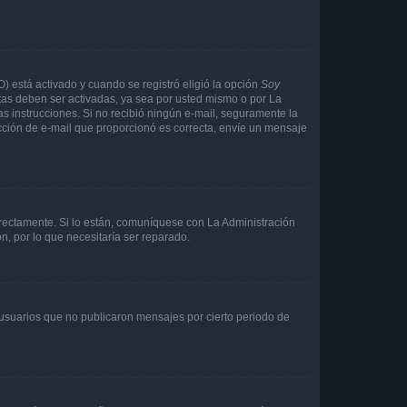
O) está activado y cuando se registró eligió la opción
Soy
tas deben ser activadas, ya sea por usted mismo o por La
 las instrucciones. Si no recibió ningún e-mail, seguramente la
rección de e-mail que proporcionó es correcta, envíe un mensaje
rrectamente. Si lo están, comuníquese con La Administración
n, por lo que necesitaría ser reparado.
usuarios que no publicaron mensajes por cierto periodo de