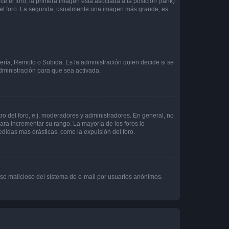
 el foro, la primera imagen está asociada a la posición (rank)
 del foro. La segunda, usualmente una imagen más grande, es
lería, Remoto o Subida. Es la administración quien decide si se
ministración para que sea activada.
o del foro, e.j. moderadores y administradores. En general, no
ara incrementar su rango. La mayoría de los foros lo
didas mas drásticas, como la expulsión del foro.
l uso malicioso del sistema de e-mail por usuarios anónimos.