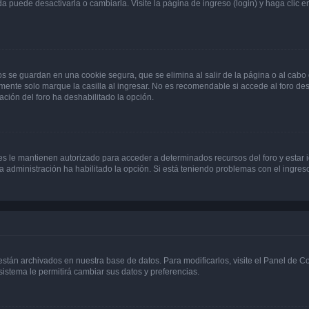
 puede desactivarla o cambiarla. Visite la página de ingreso (login) y haga clic 
os se guardan en una cookie segura, que se elimina al salir de la página o al cab
ente solo marque la casilla al ingresar. No es recomendable si accede al foro des
tración del foro ha deshabilitado la opción.
les le mantienen autorizado para acceder a determinados recursos del foro y estar
 la administración ha habilitado la opción. Si está teniendo problemas con el ingres
 están archivados en nuestra base de datos. Para modificarlos, visite el Panel de 
 sistema le permitirá cambiar sus datos y preferencias.