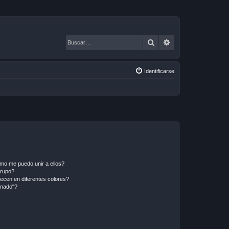
Buscar
Búsqueda avanza
Identificarse
mo me puedo unir a ellos?
Grupo?
ecen en diferentes colores?
inado"?