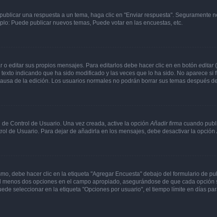
publicar una respuesta a un tema, haga clic en "Enviar respuesta". Seguramente ne
mplo: Puede publicar nuevos temas, Puede votar en las encuestas, etc.
 o editar sus propios mensajes. Para editarlos debe hacer clic en en botón
editar
(
texto indicando que ha sido modificado y las veces que lo ha sido. No aparece si 
a causa de la edición. Los usuarios normales no podrán borrar sus temas después 
 de Control de Usuario. Una vez creada, active la opción
Añadir firma
cuando publi
trol de Usuario. Para dejar de añadirla en los mensajes, debe desactivar la opción
o, debe hacer clic en la etiqueta "Agregar Encuesta" debajo del formulario de publi
 al menos dos opciones en el campo apropiado, asegurándose de que cada opción se
 seleccionar en la etiqueta "Opciones por usuario", el tiempo límite en días para 