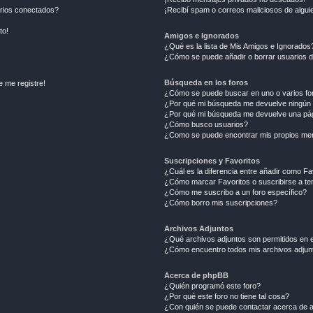
arios conectados?
¡Recibí spam o correos maliciosos de alguie
to!
Amigos e Ignorados
¿Qué es la lista de Mis Amigos e Ignorados
¿Cómo se puede añadir o borrar usuarios d
Búsqueda en los foros
e me registre!
¿Cómo se puede buscar en uno o varios fo
¿Por qué mi búsqueda me devuelve ningún 
¿Por qué mi búsqueda me devuelve una pág
¿Cómo busco usuarios?
¿Como se puede encontrar mis propios me
Suscripciones y Favoritos
¿Cuál es la diferencia entre añadir como Fa
¿Cómo marcar Favoritos o suscribirse a t
¿Cómo me suscribo a un foro específico?
¿Cómo borro mis suscripciones?
Archivos Adjuntos
¿Qué archivos adjuntos son permitidos en e
¿Cómo encuentro todos mis archivos adjun
Acerca de phpBB
¿Quién programó este foro?
¿Por qué este foro no tiene tal cosa?
¿Con quién se puede contactar acerca de a