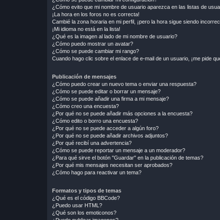
¿Cómo evito que mi nombre de usuario aparezca en las listas de usu
¡La hora en los foros no es correcta!
Cambié la zona horaria en mi perfil, ¡pero la hora sigue siendo incorrec
¡Mi idioma no está en la lista!
¿Qué es la imagen al lado de mi nombre de usuario?
¿Cómo puedo mostrar un avatar?
¿Cómo se puede cambiar mi rango?
Cuando hago clic sobre el enlace de e-mail de un usuario, ¡me pide qu
Publicación de mensajes
¿Cómo puedo crear un nuevo tema o enviar una respuesta?
¿Cómo se puede editar o borrar un mensaje?
¿Cómo se puede añadir una firma a mi mensaje?
¿Cómo creo una encuesta?
¿Por qué no se puede añadir más opciones a la encuesta?
¿Cómo edito o borro una encuesta?
¿Por qué no se puede acceder a algún foro?
¿Por qué no se puede añadir archivos adjuntos?
¿Por qué recibí una advertencia?
¿Cómo se puede reportar un mensaje a un moderador?
¿Para qué sirve el botón "Guardar" en la publicación de temas?
¿Por qué mis mensajes necesitan ser aprobados?
¿Cómo hago para reactivar un tema?
Formatos y tipos de temas
¿Qué es el código BBCode?
¿Puedo usar HTML?
¿Qué son los emoticonos?
¿Puedo publicar imagenes?