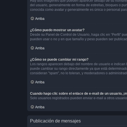
Hay dos imágenes que pueden aparecer debajo de su nombre de u
del usuario, generalmente en forma de estrellas, bloques o pu
conocida como avatar y generalmente es única o personal par
Arriba
¿Cómo puedo mostrar un avatar?
Desde su Panel de Control de Usuario, haga clic en “Perfil” pu
pueden usar o no y en que tamaño y peso pueden ser publicada
Arriba
¿Cómo se puede cambiar mi rango?
Los rangos aparecen debajo del nombre de usuario e indican la 
puede cambiar su rango directamente ya que está determinado po
consideran "spam", no lo toleran, y moderadores o administrad
Arriba
Cuando hago clic sobre el enlace de e-mail de un usuario, ¡
Solo usuarios registrados pueden enviar e-mail a otros usuarios
Arriba
Publicación de mensajes