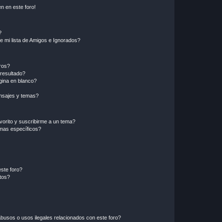
n en este foro!
?
e mi lista de Amigos e Ignorados?
ros?
resultado?
ina en blanco?
nsajes y temas?
vorito y suscribirme a un tema?
emas específicos?
ste foro?
tos?
busos o usos ilegales relacionados con este foro?