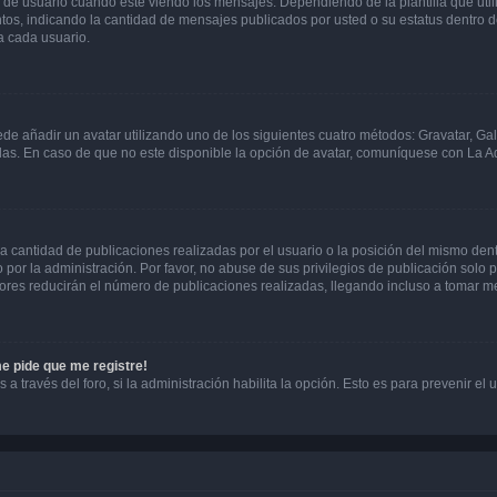
suario cuando esté viendo los mensajes. Dependiendo de la plantilla que utilice
ntos, indicando la cantidad de mensajes publicados por usted o su estatus dentro
a cada usuario.
ede añadir un avatar utilizando uno de los siguientes cuatro métodos: Gravatar, Ga
s. En caso de que no este disponible la opción de avatar, comuníquese con La Ad
cantidad de publicaciones realizadas por el usuario o la posición del mismo dentr
r la administración. Por favor, no abuse de sus privilegios de publicación solo p
ores reducirán el número de publicaciones realizadas, llegando incluso a tomar me
me pide que me registre!
 a través del foro, si la administración habilita la opción. Esto es para prevenir e