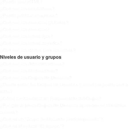
¿Puedo usar HTML?
¿Qué son los emoticonos?
¿Puedo publicar imagenes?
¿Qué son los anuncios globales?
¿Qué son los anuncios?
¿Qué son los temas fijos?
¿Qué son los temas cerrados?
¿Qué son los iconos para los temas?
Niveles de usuario y grupos
¿Qué son los Administradores?
¿Qué son los Moderadores?
¿Qué son los Grupos de Usuarios?
¿Donde están los Grupos de Usuarios y como me puedo unir a
ellos?
¿Cómo me convierto en Responsable del Grupo?
¿Por qué algunos Grupos de Usuarios aparecen en diferentes
colores?
¿Qué es un "Grupo de Usuarios predeterminado"?
¿Qué es el enlace "El equipo"?