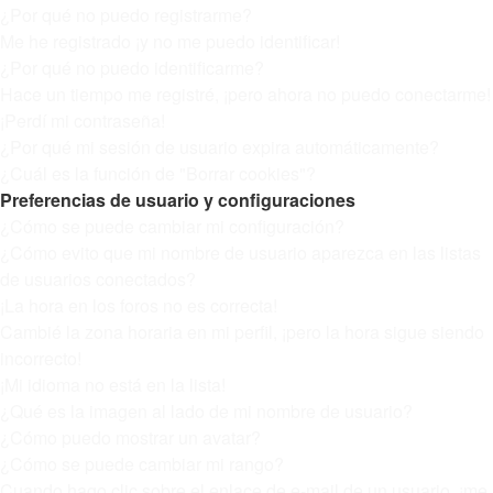
¿Por qué no puedo registrarme?
Me he registrado ¡y no me puedo identificar!
¿Por qué no puedo identificarme?
Hace un tiempo me registré, ¡pero ahora no puedo conectarme!
¡Perdí mi contraseña!
¿Por qué mi sesión de usuario expira automáticamente?
¿Cuál es la función de "Borrar cookies"?
Preferencias de usuario y configuraciones
¿Cómo se puede cambiar mi configuración?
¿Cómo evito que mi nombre de usuario aparezca en las listas
de usuarios conectados?
¡La hora en los foros no es correcta!
Cambié la zona horaria en mi perfil, ¡pero la hora sigue siendo
incorrecto!
¡Mi idioma no está en la lista!
¿Qué es la imagen al lado de mi nombre de usuario?
¿Cómo puedo mostrar un avatar?
¿Cómo se puede cambiar mi rango?
Cuando hago clic sobre el enlace de e-mail de un usuario, ¡me