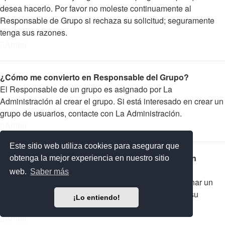
desea hacerlo. Por favor no moleste continuamente al
Responsable de Grupo si rechaza su solicitud; seguramente
tenga sus razones.
Arriba
¿Cómo me convierto en Responsable del Grupo?
El Responsable de un grupo es asignado por La
Administración al crear el grupo. Si está interesado en crear un
grupo de usuarios, contacte con La Administración.
Arriba
Este sitio web utiliza cookies para asegurar que
¿Por qué algunos Grupos de Usuarios aparecen en
obtenga la mejor experiencia en nuestro sitio
diferentes colores?
web.
Saber más
La Administración del foro tiene la posibilidad de asignar un
color a los usuarios de un grupo para hacer más fácil su
¡Lo entiendo!
identificación.
Arriba