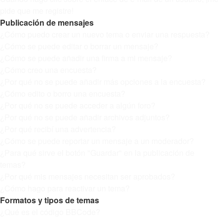
pide que me registre!
Publicación de mensajes
¿Cómo puedo crear un nuevo tema o enviar una respuesta?
¿Cómo se puede editar o borrar un mensaje?
¿Cómo se puede añadir una firma a mi mensaje?
¿Cómo creo una encuesta?
¿Por qué no se puede añadir más opciones a la encuesta?
¿Cómo edito o borro una encuesta?
¿Por qué no se puede acceder a algún foro?
¿Por qué no se puede añadir archivos adjuntos?
¿Por qué recibí una advertencia?
¿Cómo se puede reportar un mensaje a un moderador?
¿Para qué sirve el botón "Guardar" en la publicación de
temas?
¿Por qué mis mensajes necesitan ser aprobados?
¿Cómo hago para reactivar un tema?
Formatos y tipos de temas
¿Qué es el código BBCode?