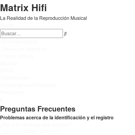
Matrix Hifi
La Realidad de la Reproducción Musical
Obviar
Búsqueda
Buscar
avanzada
Enlaces rápidos
Temas sin respuesta
Temas activos
Buscar
FAQ
Identificarse
Índice general
Preguntas
Frecuentes
Buscar
Preguntas Frecuentes
Problemas acerca de la identificación y el registro
¿Por qué me tengo que registrar?
¿Qué es COPPA? (APPCO)