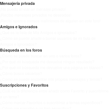
Mensajería privada
¡No puedo enviar un mensaje privado!
¡Recibo mensajes privados no deseados!
¡Recibí spam o correos maliciosos de alguien en este foro!
Amigos e Ignorados
¿Qué es la lista de Mis Amigos e Ignorados?
¿Cómo se puede añadir o borrar usuarios de mi lista de
Amigos e Ignorados?
Búsqueda en los foros
¿Cómo se puede buscar en uno o varios foros?
¿Por qué mi búsqueda me devuelve ningún resultado?
¿Por qué mi búsqueda me devuelve una página en blanco?
¿Cómo busco usuarios?
¿Como se puede encontrar mis propios mensajes y temas?
Suscripciones y Favoritos
¿Cuál es la diferencia entre añadir como Favorito y suscribirme
a un tema?
¿Cómo marcar Favoritos o suscribirse a temas específicos?
¿Cómo me suscribo a un foro específico?