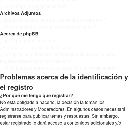
¿Cómo borro mis suscripciones?
Archivos Adjuntos
¿Qué archivos adjuntos son permitidos en este foro?
¿Cómo encuentro todos mis archivos adjuntos?
Acerca de phpBB
¿Quién programó este foro?
¿Por qué este foro no tiene tal cosa?
¿Con quién se puede contactar acerca de abusos o usos
ilegales relacionados con este foro?
¿Cómo puedo ponerme en contacto con un Administrador?
Problemas acerca de la identificación y
el registro
¿Por qué me tengo que registrar?
No está obligado a hacerlo, la decisión la toman los
Administradores y Moderadores. En algunos casos necesitará
registrarse para publicar temas y respuestas. Sin embargo,
estar registrado le dará acceso a contenidos adicionales y/o