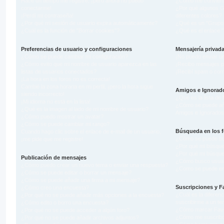
Hace un tiempo me registré, ¡pero ahora no puedo
¿Cómo me conviert
conectarme!
¿Por qué algunos G
¡Perdí mi contraseña!
diferentes colores?
¿Por qué mi sesión de usuario expira automáticamente?
¿Qué es un "Grupo 
¿Cuál es la función de "Borrar cookies"?
¿Qué es el enlace "
Preferencias de usuario y configuraciones
Mensajería privad
¿Cómo se puede cambiar mi configuración?
¡No puedo enviar u
¿Cómo evito que mi nombre de usuario aparezca en las
¡Recibo mensajes p
listas de usuarios conectados?
¡Recibí spam o corr
¡La hora en los foros no es correcta!
Cambié la zona horaria en mi perfil, ¡pero la hora sigue
Amigos e Ignorad
siendo incorrecto!
¿Qué es la lista de
¡Mi idioma no está en la lista!
¿Cómo se puede añad
¿Qué es la imagen al lado de mi nombre de usuario?
Amigos e Ignorado
¿Cómo puedo mostrar un avatar?
¿Cómo se puede cambiar mi rango?
Búsqueda en los f
Cuando hago clic sobre el enlace de e-mail de un usuario,
¿Cómo se puede bus
¡me pide que me registre!
¿Por qué mi búsque
¿Por qué mi búsque
Publicación de mensajes
¿Cómo busco usuar
¿Cómo puedo crear un nuevo tema o enviar una respuesta?
¿Como se puede enc
¿Cómo se puede editar o borrar un mensaje?
¿Cómo se puede añadir una firma a mi mensaje?
Suscripciones y F
¿Cómo creo una encuesta?
¿Cuál es la diferenc
¿Por qué no se puede añadir más opciones a la encuesta?
suscribirme a un t
¿Cómo edito o borro una encuesta?
¿Cómo marcar Favor
¿Por qué no se puede acceder a algún foro?
¿Cómo me suscribo 
¿Por qué no se puede añadir archivos adjuntos?