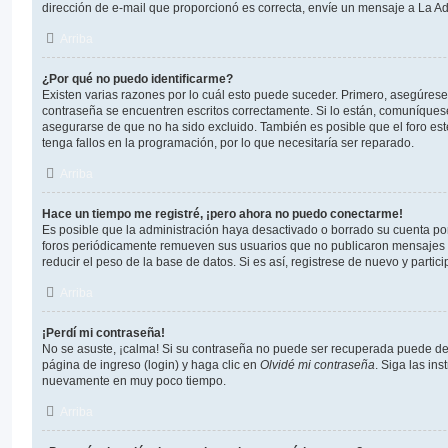
dirección de e-mail que proporcionó es correcta, envíe un mensaje a La Ad
Arriba
¿Por qué no puedo identificarme?
Existen varias razones por lo cuál esto puede suceder. Primero, asegúres
contraseña se encuentren escritos correctamente. Si lo están, comuníques
asegurarse de que no ha sido excluido. También es posible que el foro es
tenga fallos en la programación, por lo que necesitaría ser reparado.
Arriba
Hace un tiempo me registré, ¡pero ahora no puedo conectarme!
Es posible que la administración haya desactivado o borrado su cuenta p
foros periódicamente remueven sus usuarios que no publicaron mensajes p
reducir el peso de la base de datos. Si es así, registrese de nuevo y partic
Arriba
¡Perdí mi contraseña!
No se asuste, ¡calma! Si su contraseña no puede ser recuperada puede desa
página de ingreso (login) y haga clic en
Olvidé mi contraseña
. Siga las ins
nuevamente en muy poco tiempo.
Arriba