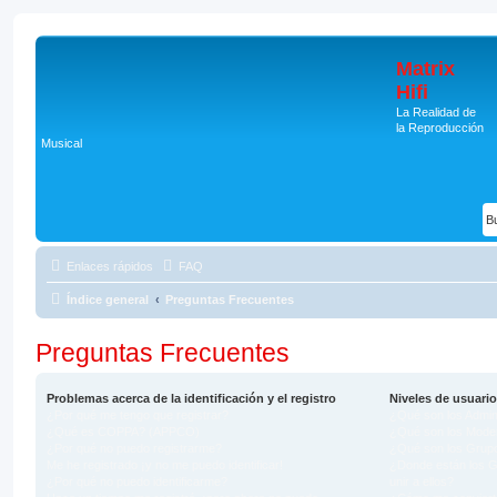
Matrix
Hifi
La Realidad de
la Reproducción
Musical
Enlaces rápidos
FAQ
Índice general
Preguntas Frecuentes
Preguntas Frecuentes
Problemas acerca de la identificación y el registro
Niveles de usuari
¿Por qué me tengo que registrar?
¿Qué son los Admin
¿Qué es COPPA? (APPCO)
¿Qué son los Mode
¿Por qué no puedo registrarme?
¿Qué son los Grup
Me he registrado ¡y no me puedo identificar!
¿Donde están los 
¿Por qué no puedo identificarme?
unir a ellos?