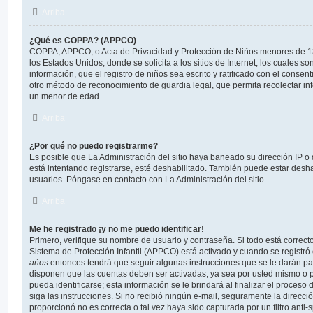
Arriba
¿Qué es COPPA? (APPCO)
COPPA, APPCO, o Acta de Privacidad y Protección de Niños menores de 13
los Estados Unidos, donde se solicita a los sitios de Internet, los cuales s
información, que el registro de niños sea escrito y ratificado con el conse
otro método de reconocimiento de guardia legal, que permita recolectar in
un menor de edad.
Arriba
¿Por qué no puedo registrarme?
Es posible que La Administración del sitio haya baneado su dirección IP o
está intentando registrarse, esté deshabilitado. También puede estar desha
usuarios. Póngase en contacto con La Administración del sitio.
Arriba
Me he registrado ¡y no me puedo identificar!
Primero, verifique su nombre de usuario y contraseña. Si todo está correcto
Sistema de Protección Infantil (APPCO) está activado y cuando se registró 
años
entonces tendrá que seguir algunas instrucciones que se le darán par
disponen que las cuentas deben ser activadas, ya sea por usted mismo o p
pueda identificarse; esta información se le brindará al finalizar el proceso d
siga las instrucciones. Si no recibió ningún e-mail, seguramente la direcci
proporcionó no es correcta o tal vez haya sido capturada por un filtro anti