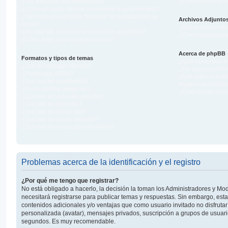
¿Cómo borro mis su
¿Por qué recibí una advertencia?
¿Cómo se puede reportar un mensaje a un moderador?
¿Para qué sirve el botón "Guardar" en la publicación de
Archivos Adjunto
temas?
¿Qué archivos adjun
¿Por qué mis mensajes necesitan ser aprobados?
¿Cómo encuentro to
¿Cómo hago para reactivar un tema?
Acerca de phpBB
Formatos y tipos de temas
¿Quién programó es
¿Qué es el código BBCode?
¿Por qué este foro n
¿Puedo usar HTML?
¿Con quién se pued
¿Qué son los emoticonos?
ilegales relacionado
¿Puedo publicar imagenes?
¿Cómo puedo ponerm
¿Qué son los anuncios globales?
¿Qué son los anuncios?
¿Qué son los temas fijos?
¿Qué son los temas cerrados?
¿Qué son los iconos para los temas?
Problemas acerca de la identificación y el registro
¿Por qué me tengo que registrar?
No está obligado a hacerlo, la decisión la toman los Administradores y M
necesitará registrarse para publicar temas y respuestas. Sin embargo, esta
contenidos adicionales y/o ventajas que como usuario invitado no disfruta
personalizada (avatar), mensajes privados, suscripción a grupos de usuario
segundos. Es muy recomendable.