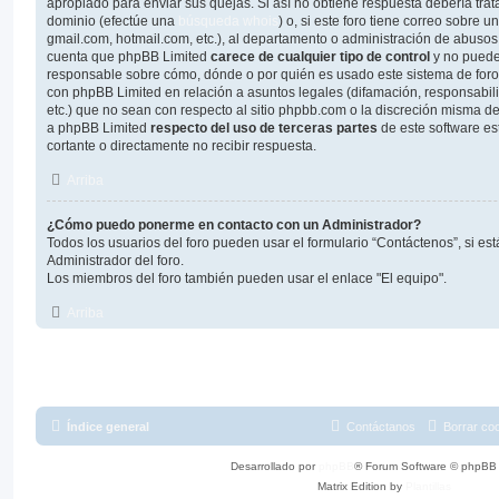
apropiado para enviar sus quejas. Si así no obtiene respuesta debería trat
dominio (efectúe una
búsqueda whois
) o, si este foro tiene correo sobre u
gmail.com, hotmail.com, etc.), al departamento o administración de abusos 
cuenta que phpBB Limited
carece de cualquier tipo de control
y no puede
responsable sobre cómo, dónde o por quién es usado este sistema de foros
con phpBB Limited en relación a asuntos legales (difamación, responsabil
etc.) que no sean con respecto al sitio phpbb.com o la discreción misma d
a phpBB Limited
respecto del uso de terceras partes
de este software es
cortante o directamente no recibir respuesta.
Arriba
¿Cómo puedo ponerme en contacto con un Administrador?
Todos los usuarios del foro pueden usar el formulario “Contáctenos”, si est
Administrador del foro.
Los miembros del foro también pueden usar el enlace "El equipo".
Arriba
Índice general
Contáctanos
Borrar co
Desarrollado por
phpBB
® Forum Software © phpBB 
Matrix Edition by
Plantillas