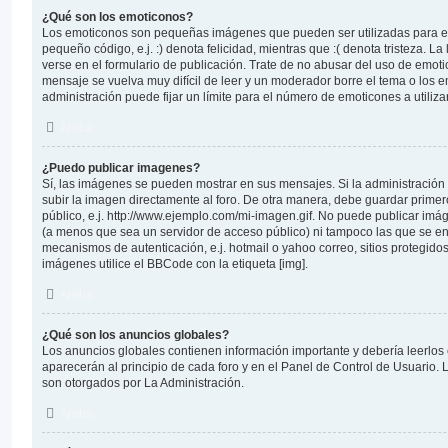
¿Qué son los emoticonos?
Los emoticonos son pequeñas imágenes que pueden ser utilizadas para e
pequeño código, e.j. :) denota felicidad, mientras que :( denota tristeza. 
verse en el formulario de publicación. Trate de no abusar del uso de emo
mensaje se vuelva muy difícil de leer y un moderador borre el tema o los 
administración puede fijar un límite para el número de emoticones a utiliz
Arriba
¿Puedo publicar imagenes?
Sí, las imágenes se pueden mostrar en sus mensajes. Si la administración
subir la imagen directamente al foro. De otra manera, debe guardar primer
público, e.j. http://www.ejemplo.com/mi-imagen.gif. No puede publicar im
(a menos que sea un servidor de acceso público) ni tampoco las que se 
mecanismos de autenticación, e.j. hotmail o yahoo correo, sitios protegidos
imágenes utilice el BBCode con la etiqueta [img].
Arriba
¿Qué son los anuncios globales?
Los anuncios globales contienen información importante y debería leerlos
aparecerán al principio de cada foro y en el Panel de Control de Usuario.
son otorgados por La Administración.
Arriba